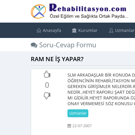
Anasayfa
Kurumlar
Uzmanlar
Soru-Cevap Formu
RAM NE İŞ YAPAR?
SLM ARKADAŞLAR BİR KONUDA DA
ÖĞRENCİNİN REHABİLİTASYON ME
0
GEREKEN GİRİŞİMLER NELERDİR
NEDİR..HEYET RAPORU ŞART DEĞ
MI GİDİLİR.HEYET RAPORUNDA Ö
ONAY VERMEMESİ SÖZ KONUSU O
Uzmanlar
22-07-2007