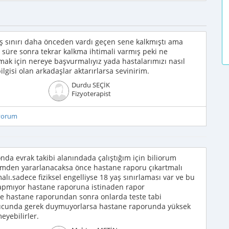
 yaş sınırı daha önceden vardı geçen sene kalkmıştı ama
r süre sonra tekrar kalkma ihtimali varmış peki ne
ak için nereye başvurmalıyız yada hastalarımızı nasıl
lgisi olan arkadaşlar aktarırlarsa sevinirim.
Durdu SEÇİK
Fizyoterapist
iyorum
da evrak takibi alanındada çalıştığım için biliorum
ğitimden yararlanacaksa önce hastane raporu çıkartmalı
ı.sadece fiziksel engelliyse 18 yaş sınırlaması var ve bu
apmıyor hastane raporuna istinaden rapor
yse hastane raporundan sonra onlarda teste tabi
nucunda gerek duymuyorlarsa hastane raporunda yüksek
eyebilirler.