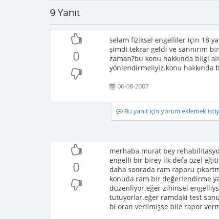
9 Yanıt
selam fiziksel engelliler için 18
şimdi tekrar geldi ve sannırım bi
0
zaman?bu konu hakkında bilgi alm
yönlendirmeliyiz.konu hakkında bi
06-08-2007
Bu yanıt için yorum eklemek ist
merhaba murat bey rehabilitasyon
engelli bir birey ilk defa özel e
0
daha sonrada ram raporu çıkartmal
konuda ram bir değerlendirme y
düzenliyor.eğer zihinsel engelli
tutuyorlar.eğer ramdaki test so
bi oran verilmişse bile rapor verm