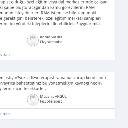
rapist olduğu, özel eğitim veya dal merkezlerinde çalışan
mesi şaibe oluşturacağından kamu görevlilerini RAM
e kamudan isteyebilirler. RAM istemese bile kamudaki
ve gerektiğini belirterek (özel eğitim merkezi sahipleri
rine bu yöndeki taleplerini iletebilirler. Saygılarımla,
Koray ŞAHİN
Fizyoterapist
iyorum
ımı ıstıyor?yoksa fizyoterapıst rama basvurup kendısının
r?ayrıca bahsettıgınız bu yonetmelıgın kaynagı nedır?
ılerınız ıcın tesekkurler..
Mücahit AKGÜL
Fizyoterapist
iyorum