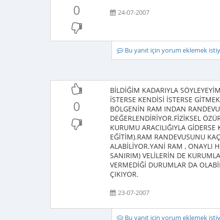
0
24-07-2007
Bu yanıt için yorum eklemek ist
BİLDİĞİM KADARIYLA SÖYLEYEY
İSTERSE KENDİSİ İSTERSE GİTMEK
0
BÖLGENİN RAM INDAN RANDEVU 
DEĞERLENDİRİYOR.FİZİKSEL ÖZÜR
KURUMU ARACILIĞIYLA GİDERSE 
EĞİTİM).RAM RANDEVUSUNU KAÇ
ALABİLİYOR.YANİ RAM , ONAYLI
SANIRIM) VELİLERİN DE KURUMLA
VERMEDİĞİ DURUMLAR DA OLABİ
ÇIKIYOR.
23-07-2007
Bu yanıt için yorum eklemek ist