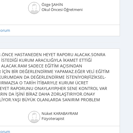
Özge ŞAHİN
Okul Öncesi Öğretmeni
iyorum
İM.ÖNCE HASTANEDEN HEYET RAPORU ALACAK.SONRA
 İSTEDİĞİ KURUM ARACILIĞIYLA İKAMET ETTİĞİ
ALACAK.RAM SADECE EĞİTİM AÇISINDAN
 İÇİN BİR DEĞERLENDİRME YAPAMAZ.EĞER VELİ EĞİTİM
KURUMDAN DA DEĞERLENDİRME İSTENİYOR(FİZİKSEL-
IRMAZSA O TARİH İTİBARIYLE KURUM ÜCRET
 HEYET RAPORUNU ONAYLAYIP(HER SENE KONTROL VAR
RIN DA İŞİNİ BİRAZ DAHA ZORLAŞTIRIYOR.ONAY
LİYOR.YAŞI BÜYÜK OLANLARDA SANIRIM PROBLEM
Nüket KARABAYRAM
Fizyoterapist
iyorum