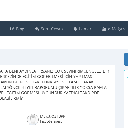
Blog
Soru-Cevap
İlanlar
e-Mağaza
HA BENİ AYDINLATIRSANIZ COK SEVİNİRİM..ENGELLİ BİR
RKEZİNDE EĞİTİM GÖREBİLMESİ İÇİN YAPILMASI
.RAM'IN BU KONUDAKİ FONKSİYONU TAM OLARAK
İLMİ?ÖNCE HEYET RAPORUMU ÇIKARTILIR YOKSA RAM A
ZEL EĞİTİM GÖRMESİ UYGUNDUR YAZDIĞI TAKDİRDE
LABİLİRMİ?
Murat ÖZTÜRK
Fizyoterapist