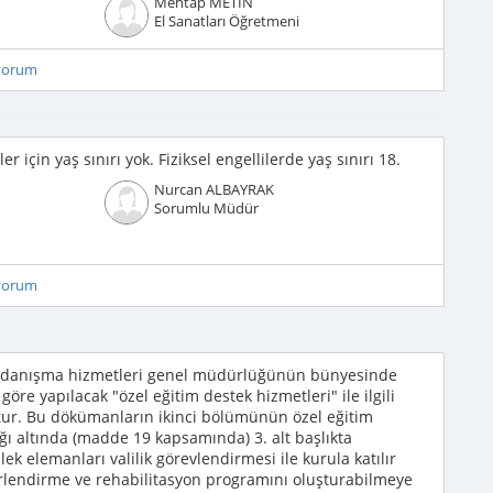
Mehtap METİN
El Sanatları Öğretmeni
iyorum
r için yaş sınırı yok. Fiziksel engellilerde yaş sınırı 18.
Nurcan ALBAYRAK
Sorumlu Müdür
iyorum
ve danışma hizmetleri genel müdürlüğünün bünyesinde
göre yapılacak "özel eğitim destek hizmetleri" ile ilgili
ur. Bu dökümanların ikinci bölümünün özel eğitim
ğı altında (madde 19 kapsamında) 3. alt başlıkta
k elemanları valilik görevlendirmesi ile kurula katılır
ğerlendirme ve rehabilitasyon programını oluşturabilmeye