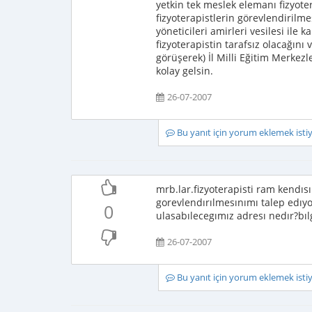
yetkin tek meslek elemanı fizyote
fizyoterapistlerin görevlendiril
yöneticileri amirleri vesilesi il
fizyoterapistin tarafsız olacağını 
görüşerek) İl Milli Eğitim Merkezle
kolay gelsin.
26-07-2007
Bu yanıt için yorum eklemek ist
mrb.lar.fizyoterapisti ram kendıs
gorevlendırılmesınımı talep edıyo
0
ulasabılecegımız adresı nedır?bılg
26-07-2007
Bu yanıt için yorum eklemek ist