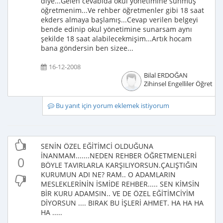
diye...Gelen cevabıda okul yönetimine sunmuş
öğretmenim...Ve rehber öğretmenler gibi 18 saat
ekders almaya başlamış...Cevap verilen belgeyi
bende edinip okul yönetimine sunarsam aynı
şekilde 18 saat alabilecekmişim...Artık hocam
bana göndersin ben sizee...
16-12-2008
Bilal ERDOĞAN
Zihinsel Engelliler Öğretme
Bu yanıt için yorum eklemek istiyorum
SENİN ÖZEL EĞİTİMCİ OLDUĞUNA
İNANMAM.......NEDEN REHBER ÖĞRETMENLERİ
0
BÖYLE TAVIRLARLA KARŞILIYORSUN.ÇALIŞTIĞIN
KURUMUN ADI NE? RAM.. O ADAMLARIN
MESLEKLERİNİN İSMİDE REHBER..... SEN KİMSİN
BİR KURU ADAMSIN.. VE DE ÖZEL EĞİTİMCİYİM
DİYORSUN .... BIRAK BU İŞLERİ AHMET. HA HA HA
HA .....