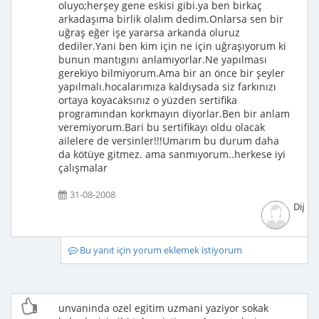
oluyo;herşey gene eskisi gibi.ya ben birkaç
arkadaşıma birlik olalım dedim.Onlarsa sen bir
uğraş eğer işe yararsa arkanda oluruz
dediler.Yani ben kim için ne için uğraşıyorum ki
bunun mantıgını anlamıyorlar.Ne yapılması
gerekiyo bilmiyorum.Ama bir an önce bir şeyler
yapılmalı.hocalarımıza kaldıysada siz farkınızı
ortaya koyacaksınız o yüzden sertifika
programından korkmayın diyorlar.Ben bir anlam
veremiyorum.Bari bu sertifikayı oldu olacak
ailelere de versinler!!!Umarım bu durum daha
da kötüye gitmez. ama sanmıyorum..herkese iyi
çalışmalar
31-08-2008
Diğer
Bu yanıt için yorum eklemek istiyorum
unvaninda ozel egitim uzmani yaziyor sokak