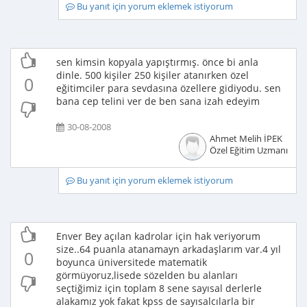
Bu yanıt için yorum eklemek istiyorum
sen kimsin kopyala yapıştırmış. önce bi anla
dinle. 500 kişiler 250 kişiler atanırken özel
0
eğitimciler para sevdasına özellere gidiyodu. sen
bana cep telini ver de ben sana izah edeyim
30-08-2008
Ahmet Melih İPEK
Özel Eğitim Uzmanı
Bu yanıt için yorum eklemek istiyorum
Enver Bey açılan kadrolar için hak veriyorum
size..64 puanla atanamayn arkadaşlarım var.4 yıl
0
boyunca üniversitede matematik
görmüyoruz,lisede sözelden bu alanları
seçtiğimiz için toplam 8 sene sayısal derlerle
alakamız yok fakat kpss de sayısalcılarla bir