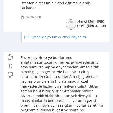
istersen olmazsın bir özel eğitimci olarak.
Bu kadar...
02-09-2008
Ahmet Melih İPEK
Özel Eğitim Uzmanı
Bu yanıt için yorum eklemek istiyorum
Enver bey kimseye bu durumu
anlatamazsınız.çünkü herkes aynı.Afedersiniz
0
ama yumurta kapıya dayanmadan kimse birlik
olmaz.İş işten geçincede hadi birlik olup
sorunlarımızı çözelim derler.Ama iş işten tabi
geçmiş olur.Bizlerin hiç atanmadığı,özel
merkezlerde bizleri birer milyara çalıştırdıkları
zaman belki birlik olurlar.Atananlar nasılsa
bizler atandık bizlik bir sorun yok diye,yüksek
maaş alanlarda ben paramı alıyorumn gerisi
önemli değil diye vb.. ses çıkarmıyorlar.Seretifika
programını duyan bi çoşuyo sonra ne