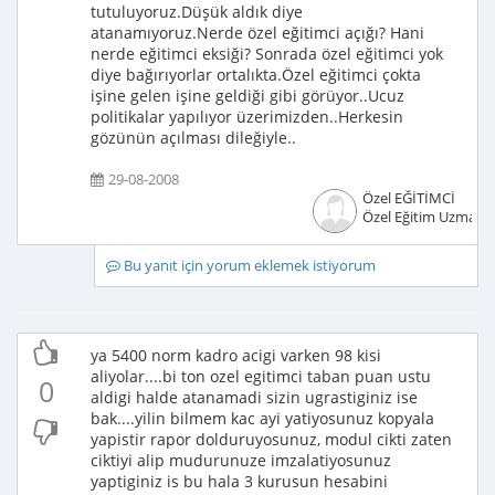
tutuluyoruz.Düşük aldık diye
atanamıyoruz.Nerde özel eğitimci açığı? Hani
nerde eğitimci eksiği? Sonrada özel eğitimci yok
diye bağırıyorlar ortalıkta.Özel eğitimci çokta
işine gelen işine geldiği gibi görüyor..Ucuz
politikalar yapılıyor üzerimizden..Herkesin
gözünün açılması dileğiyle..
29-08-2008
Özel EĞİTİMCİ
Özel Eğitim Uzmanı
Bu yanıt için yorum eklemek istiyorum
ya 5400 norm kadro acigi varken 98 kisi
aliyolar....bi ton ozel egitimci taban puan ustu
0
aldigi halde atanamadi sizin ugrastiginiz ise
bak....yilin bilmem kac ayi yatiyosunuz kopyala
yapistir rapor dolduruyosunuz, modul cikti zaten
ciktiyi alip mudurunuze imzalatiyosunuz
yaptiginiz is bu hala 3 kurusun hesabini