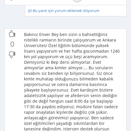
Bu yanıt için yorum eklemek istiyorum
Bakınız Enver Bey ben sizin o bahsettiğiniz
nitelikli ramların birinde çalışıyorum ve Ankara
0
Üniversitesi Özel Eğitim bölümünde yüksek
lisans yapıyorum ve her hafta gocunmadan 1240
km yol yapıyorum ve üçü beşi aramıyorum.
Demişsiniz ki Bep dersi almıyorlar. Evet
almıyorlar ama kimler almıyor.... Bu soruların
cevabını siz benden iyi biliyorsunuz. Siz önce
kimle muhatap olduğunuzu bilmeden kabalık
yapıyorsunuz ve sonra damarına basılınca
şikayete başlıyorsunuz. Evet kardeşim bizlere
adaletsizlik yapılıyor ve afedersin senin dediğin
gibi de değil hergün saat 8:00 da işe başlayıp
17:30 da paydos ediyoruz, müdüre falan sadece
rapor onaylatan kişilerde değiliz çok şükür.
anlayacağın görevimizi yapıyoruz. Ben sadece
özel eğitimcileri yaşadığı sıkıntılardan bir
tanesine değindim. istersen destek olursun