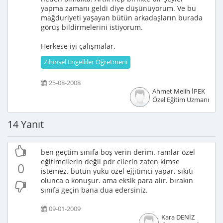
yapma zamanı geldi diye düşünüyorum. Ve bu
mağduriyeti yaşayan bütün arkadaşların burada
görüş bildirmelerini istiyorum.
Herkese iyi çalışmalar.
Zihinsel Engelliler Öğretmeni
25-08-2008
Ahmet Melih İPEK
Özel Eğitim Uzmanı
14 Yanıt
ben geçtim sınıfa boş verin derim. ramlar özel
eğitimcilerin değil pdr cilerin zaten kimse
0
istemez. bütün yükü özel eğitimci yapar. sıkıtı
olunca o konuşur. ama eksik para alır. bırakın
sınıfa geçin bana dua edersiniz.
09-01-2009
Kara DENİZ