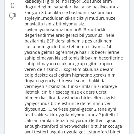
kabadayisi gibi tel no istiyor...dusuncelerim
0
dogru degilmi sabahlari kacta ise basliyosunuz
kac gun 8 bucukta ise basladiniz siz bunlari
soyleyin..modulden cikan ciktiyi mudurunuze
onaylatip isiniz bitmiyomu siz
soylemiyomusunuz bunlari!!!!!! kac farkli
degerlendirme arac-gereci biliyosunuz , hele
bazilariniz BEP dersi almamis pes artik hem
suclu hem guclu bide tel nomu istiyor.....14
yasinda gelmis ogrenmeye hazirlik becerilerine
sahip olmayan kisisel temizlik bakim becerilerine
sahip olmayan cocuklara grup egitmi raporu
veren de sizsiniz , ilkogretim okuluna devam
edip deskte ozel egitim hizmetine gereksinim
duyan ogrenciye bireysel seans hakki da
vermeyen sizsiniz bu tür sikintilarinizi idareye
iletmek icin birleseceginize ek ders ucreti
bilmem kac lira davasindan birleselim cagrisi
yapiyosunuz biz elestirince de tel nonu ver
diyosunuz......herkese genel-gecer 2 tane ayni
testi sakir sakir uygulamiyomusunuz ? (nitelikli
calisan ramlari tenzih ediyorum) leitter - good
enough-stanford binet-wechsler bitti.her cocuga
ayni testleri uygula uygula gec...standford binet