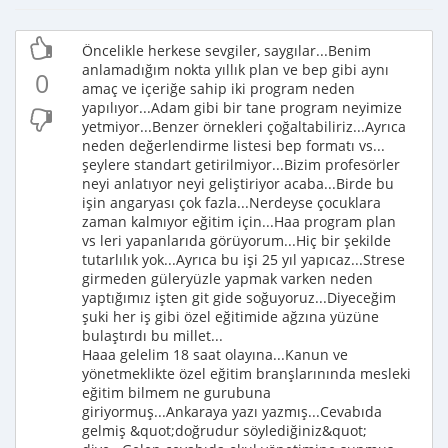
Öncelikle herkese sevgiler, saygılar...Benim
anlamadığım nokta yıllık plan ve bep gibi aynı
0
amaç ve içeriğe sahip iki program neden
yapılıyor...Adam gibi bir tane program neyimize
yetmiyor...Benzer örnekleri çoğaltabiliriz...Ayrıca
neden değerlendirme listesi bep formatı vs...
şeylere standart getirilmiyor...Bizim profesörler
neyi anlatıyor neyi geliştiriyor acaba...Birde bu
işin angaryası çok fazla...Nerdeyse çocuklara
zaman kalmıyor eğitim için...Haa program plan
vs leri yapanlarıda görüyorum...Hiç bir şekilde
tutarlılık yok...Ayrıca bu işi 25 yıl yapıcaz...Strese
girmeden güleryüzle yapmak varken neden
yaptığımız işten git gide soğuyoruz...Diyeceğim
şuki her iş gibi özel eğitimide ağzına yüzüne
bulaştırdı bu millet...
Haaa gelelim 18 saat olayına...Kanun ve
yönetmeklikte özel eğitim branşlarınında mesleki
eğitim bilmem ne gurubuna
giriyormuş...Ankaraya yazı yazmış...Cevabıda
gelmiş &quot;doğrudur söylediğiniz&quot;