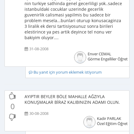
nin turkiye sathinda genel gecerliligi yok..sadece
istanbuldaki cocuklar uzerinde gecerlik
guvenirlik calismasi yapilmis bu sadece bir
problem mesela...bunlari oturup konusacaginza
3 liralik ek dersi tartisiyosunuz sonra birileri
elestirince ya pes artik deyince tel nonu ver
bakiyim oluyor....
31-08-2008
Enver CEMAL
Görme Engelliler Öğretme
Bu yanıt için yorum eklemek istiyorum
AYIPTIR BEYLER BÖLE MAHALLE AĞZIYLA
KONUŞMALAR BİRAZ KALIBINIZIN ADAMI OLUN.
0
30-08-2008
Kadir PARLAK
Özel Eğitim Öğretme