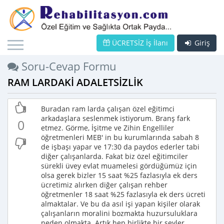
ÜCRETSİZ İş İlanı
Giriş
Soru-Cevap Formu
RAM LARDAKİ ADALETSİZLİK
Buradan ram larda çalışan özel eğitimci
arkadaşlara seslenmek istiyorum. Branş fark
0
etmez. Görme, İşitme ve Zihin Engelliler
öğretmenleri MEB' in bu kurumlarında sabah 8
de işbaşı yapar ve 17:30 da paydos ederler tabi
diğer çalışanlarda. Fakat biz özel eğitimciler
sürekli üvey evlat muamelesi gördüğümüz için
olsa gerek bizler 15 saat %25 fazlasıyla ek ders
ücretimiz alırken diğer çalışan rehber
öğretmenler 18 saat %25 fazlasıyla ek ders ücreti
almaktalar. Ve bu da asıl işi yapan kişiler olarak
çalışanların moralini bozmakta huzursuluklara
neden olmakta. Artık hep birlikte bir şeyler