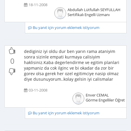
18-11-2008
Abdullah Lütfullah SEYFULLAH
Sertifikalı Engelli Uzmanı
Bu yanıt için yorum eklemek istiyorum
dediginiz iyi oldu dur ben yarın rama ataniyim
sonra sizinle empati kurmaya calisiyim
0
haklisiniz.Kaba degerlendirme ve egitim planlari
yapmaniz da cok ilginc ve bi okadar da zor bir
gorev olsa gerek her ozel egitimciye nasip olmaz
diye dusunuyorum..kolay gelsin iyi calismalar
03-11-2008
Enver CEMAL
Görme Engelliler Öğretme
Bu yanıt için yorum eklemek istiyorum