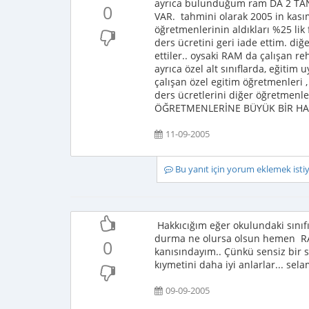
ayrıca bulunduğum ram DA 2 T
0
VAR. tahmini olarak 2005 in kası
öğretmenlerinin aldıkları %25 lik f
ders ücretini geri iade ettim. diğe
ettiler.. oysaki RAM da çalışan re
ayrıca özel alt sınıflarda, eğiti
çalışan özel egitim öğretmenl
ders ücretlerini diğer öğretmen
ÖĞRETMENLERİNE BÜYÜK BİR HAK
11-09-2005
Bu yanıt için yorum eklemek ist
Hakkıcığım eğer okulundaki sınıfın
durma ne olursa olsun hemen RAM
0
kanısındayım.. Çünkü sensiz bir s
kıymetini daha iyi anlarlar... sela
09-09-2005