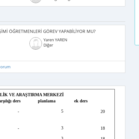
ŞİMİ ÖĞRETMENLERİ GÖREV YAPABİLİYOR MU?
Yaren YAREN
Diğer
iyorum
LİK VE ARAŞTIRMA MERKEZİ
ığı ders planlama ek ders
5
-
20
3
-
18
3
-
18