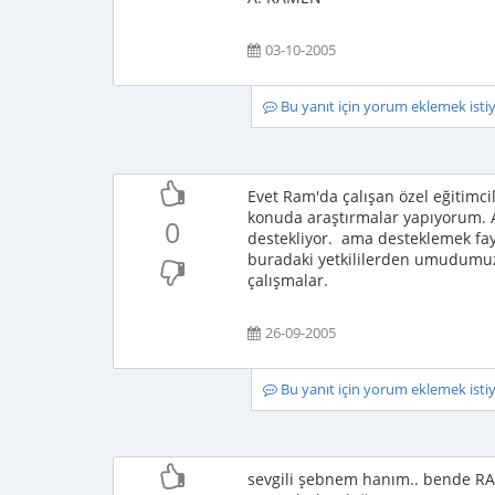
03-10-2005
Bu yanıt için yorum eklemek ist
Evet Ram'da çalışan özel eğitimc
konuda araştırmalar yapıyorum.
0
destekliyor. ama desteklemek fay
buradaki yetkililerden umudumuz 
çalışmalar.
26-09-2005
Bu yanıt için yorum eklemek ist
sevgili şebnem hanım.. bende RAM