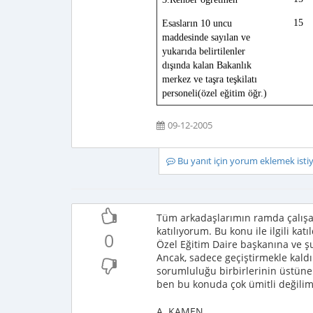
15
Esasların 10 uncu
maddesinde sayılan ve
yukarıda belirtilenler
dışında kalan Bakanlık
merkez ve taşra teşkilatı
personeli(özel eğitim öğr.)
09-12-2005
Bu yanıt için yorum eklemek ist
Tüm arkadaşlarımın ramda çalışan 
katılıyorum. Bu konu ile ilgili ka
0
Özel Eğitim Daire başkanına ve
Ancak, sadece geçiştirmekle kaldı
sorumluluğu birbirlerinin üstüne 
ben bu konuda çok ümitli değilim
A. KAMEN