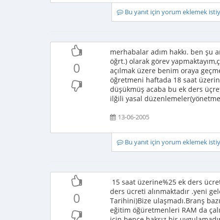
Bu yanıt için yorum eklemek ist
merhabalar adım hakkı. ben şu and
öğrt.) olarak görev yapmaktayım,ç
0
açılmak üzere benim oraya geçme
öğretmeni haftada 18 saat üzerind
düşükmüş acaba bu ek ders üçret
ilğili yasal düzenlemeler(yönetmel
13-06-2005
Bu yanıt için yorum eklemek ist
15 saat üzerine%25 ek ders ücret
ders ücreti alınmaktadır .yeni gel
0
Tarihini)Bize ulaşmadı.Branş ba
eğitim öğüretmenleri RAM da çal
için bence haksız bir uygulamad