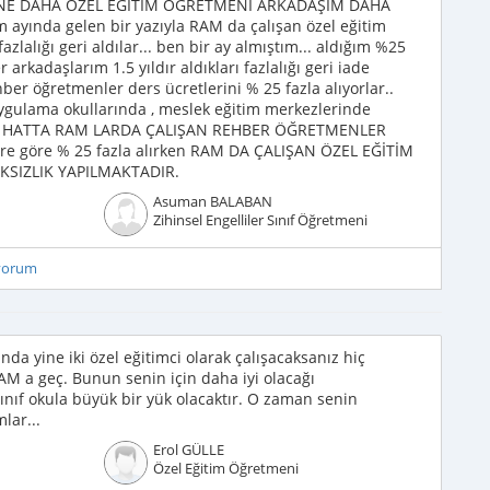
ANE DAHA ÖZEL EĞİTİM ÖĞRETMENİ ARKADAŞIM DAHA
m ayında gelen bir yazıyla RAM da çalışan özel eğitim
azlalığı geri aldılar... ben bir ay almıştım... aldığım %25
r arkadaşlarım 1.5 yıldır aldıkları fazlalığı geri iade
hber öğretmenler ders ücretlerini % 25 fazla alıyorlar..
m uygulama okullarında , meslek eğitim merkezlerinde
eri , HATTA RAM LARDA ÇALIŞAN REHBER ÖĞRETMENLER
lere göre % 25 fazla alırken RAM DA ÇALIŞAN ÖZEL EĞİTİM
SIZLIK YAPILMAKTADIR.
Asuman BALABAN
Zihinsel Engelliler Sınıf Öğretmeni
iyorum
da yine iki özel eğitimci olarak çalışacaksanız hiç
 a geç. Bunun senin için daha iyi olacağı
ınıf okula büyük bir yük olacaktır. O zaman senin
mlar...
Erol GÜLLE
Özel Eğitim Öğretmeni