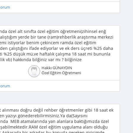
iyorum
a özel alt sınıfta özel eğitim öğretmeni(zihinsel enğ
alıştığım yerde bir tane (ram)rehberlik araştırma merkezi
mi istiyorlar benim çekincem ramda özel eğitim
en çalıştığını ifade ediyorlar ve ek ders üçreti %25 daha
i %25 düşük mü,ve haftalık çalışma 18 saat mi bununla
ik vb) hakkında bilğiniz var mı ? bilğinize
Hakkı GÜNAYDIN
Özel Eğitim Öğretmeni
iyorum
 alınması doğru değil rehber öğretmenler gibi 18 saat ek
en yazıyı gönederebilirmisiniz.Ya da(Sayısını
zında MEB atamalarında yan alanlara baktığımızda özel
ışabilmektedir.RAM özel eğitim uygulama alanı olduğu
ır.Ankarada bir arkadaş bu konuda gereken girişimde