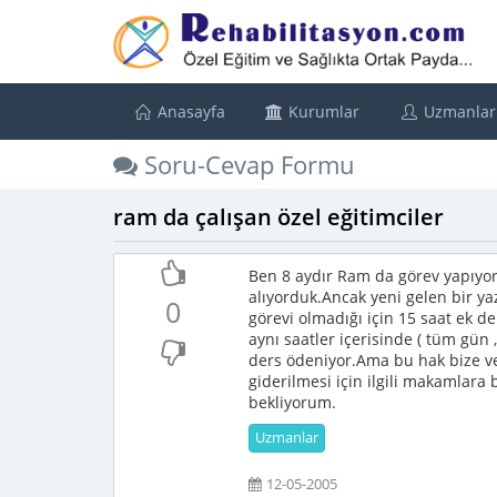
Anasayfa
Kurumlar
Uzmanlar
Soru-Cevap Formu
ram da çalışan özel eğitimciler
Ben 8 aydır Ram da görev yapıyor
alıyorduk.Ancak yeni gelen bir yaz
0
görevi olmadığı için 15 saat ek d
aynı saatler içerisinde ( tüm gün 
ders ödeniyor.Ama bu hak bize v
giderilmesi için ilgili makamlara
bekliyorum.
Uzmanlar
12-05-2005