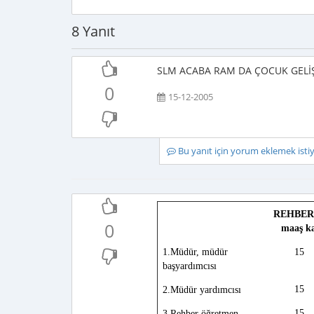
8 Yanıt
SLM ACABA RAM DA ÇOCUK GELİ
0
15-12-2005
Bu yanıt için yorum eklemek ist
REHBER
0
maaş karşıl
1.Müdür, müdür
15
başyardımcısı
15
2.Müdür yardımcısı
15
3.Rehber öğretmen