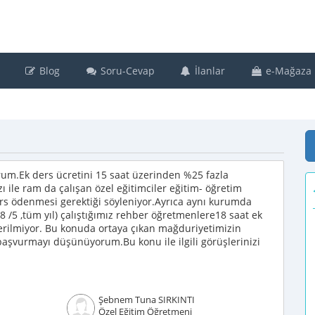
Blog
Soru-Cevap
İlanlar
e-Mağaza
um.Ek ders ücretini 15 saat üzerinden %25 fazla
ı ile ram da çalışan özel eğitimciler eğitim- öğretim
ers ödenmesi gerektiği söyleniyor.Ayrıca aynı kurumda
,8 /5 ,tüm yıl) çalıştığımız rehber öğretmenlere18 saat ek
erilmiyor. Bu konuda ortaya çıkan mağduriyetimizin
 başvurmayı düşünüyorum.Bu konu ile ilgili görüşlerinizi
Şebnem Tuna SIRKINTI
Özel Eğitim Öğretmeni