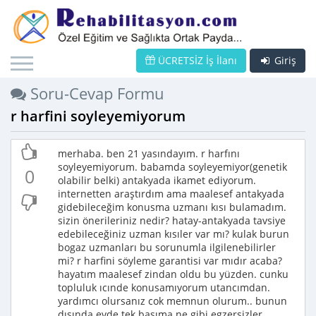
ÜCRETSİZ İş İlanı
Giriş
Soru-Cevap Formu
r harfini soyleyemiyorum
merhaba. ben 21 yasındayım. r harfını
soyleyemiyorum. babamda soyleyemiyor(genetik
0
olabilir belki) antakyada ikamet ediyorum.
internetten araştırdım ama maalesef antakyada
gidebileceğim konusma uzmanı kısı bulamadım.
sizin önerileriniz nedir? hatay-antakyada tavsiye
edebileceğiniz uzman kısıler var mı? kulak burun
bogaz uzmanları bu sorunumla ilgilenebilirler
mi? r harfini söyleme garantisi var mıdır acaba?
hayatım maalesef zindan oldu bu yüzden. cunku
topluluk ıcınde konusamıyorum utancımdan.
yardımcı olursanız cok memnun olurum.. bunun
dısında evde tek basıma ne gibi egzersizler