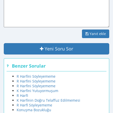
Yanıt ekle
Yeni Soru Sor
Benzer Sorular
R Harfini Söyleyememe
R Harfini Söyleyememe
R Harfini Söyleyememe
K Harfini Yutuyormuşum
R Harfi
K Harfinin Doğru Telaffuz Edilmemesi
R Harfi Söyleyememe
Konuşma Bozukluğu