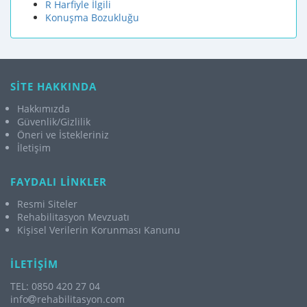
R Harfiyle İlgili
Konuşma Bozukluğu
SİTE HAKKINDA
Hakkımızda
Güvenlik/Gizlilik
Öneri ve İstekleriniz
İletişim
FAYDALI LİNKLER
Resmi Siteler
Rehabilitasyon Mevzuatı
Kişisel Verilerin Korunması Kanunu
İLETİŞİM
TEL: 0850 420 27 04
info
rehabilitasyon.com