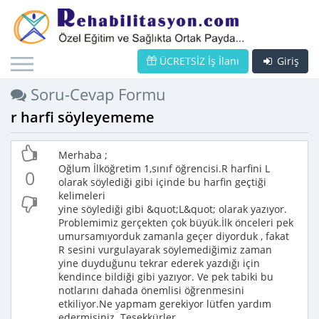
ÜCRETSİZ İş İlanı
Giriş
Soru-Cevap Formu
r harfi söyleyememe
Merhaba ;
Oğlum İlköğretim 1,sınıf öğrencisi.R harfini L
0
olarak söylediği gibi içinde bu harfin geçtiği
kelimeleri
yine söylediği gibi &quot;L&quot; olarak yazıyor.
Problemimiz gerçekten çok büyük.İlk önceleri pek
umursamıyorduk zamanla geçer diyorduk , fakat
R sesini vurgulayarak söylemediğimiz zaman
yine duyduğunu tekrar ederek yazdığı için
kendince bildiği gibi yazıyor. Ve pek tabiki bu
notlarını dahada önemlisi öğrenmesini
etkiliyor.Ne yapmam gerekiyor lütfen yardım
edermisiniz. Teşekkürler.