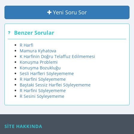
Yeni Soru Sor
Benzer Sorular
R Harfi
Mamura Kyhatova
K Harfinin Doğru Telaffuz Edilmemesi
Konuşma Problemi
Konuşma Bozukluğu
Sesli Harfleri Söyleyememe
R Harfini Söyleyememe
Baştaki Sessiz Harflei Söyleyememe
R Harfini Söyleyememe
R Sesini Söyleyememe
SİTE HAKKINDA