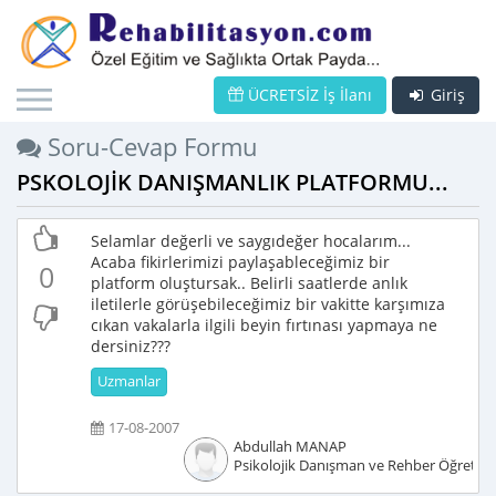
ÜCRETSİZ İş İlanı
Giriş
Soru-Cevap Formu
PSKOLOJİK DANIŞMANLIK PLATFORMU...
Selamlar değerli ve saygıdeğer hocalarım...
Acaba fikirlerimizi paylaşableceğimiz bir
0
platform oluştursak.. Belirli saatlerde anlık
iletilerle görüşebileceğimiz bir vakitte karşımıza
cıkan vakalarla ilgili beyin fırtınası yapmaya ne
dersiniz???
Uzmanlar
17-08-2007
Abdullah MANAP
Psikolojik Danışman ve Rehber Öğretm