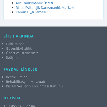
Aile Danışmanlık Üçreti
Risus Psikolojik Danışmanlık Merkezi
Kanun Uygulaması
SİTE HAKKINDA
Hakkımızda
Güvenlik/Gizlilik
Öneri ve İstekleriniz
İletişim
FAYDALI LİNKLER
Resmi Siteler
Rehabilitasyon Mevzuatı
Kişisel Verilerin Korunması Kanunu
İLETİŞİM
TEL: 0850 420 27 04