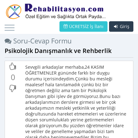
ÜCRETSİZ İş İlanı
Giriş
Soru-Cevap Formu
Psikolojik Danışmanlık ve Rehberlik
Sevvgili arkadaşlar merhaba,24 KASIM
ÖĞRETMENLER gününde farklı bir duygu
0
durumu içerisindeydim.Çünkü bu mesleği
maalesef hala tanıtamadık çünkü biz bir
öğretmen değiliz ama tam bir Psikolojik
Danışman gibi işlev de görmüyoruz.Bunu bazı
arkadaşlarımızın derslere girmesi ve bir çok
arkadaşımızın mesleki yetkinlik ve yeterliliği
doğrultusunda hareket etmemeleri ve üzerlerine
düşen sorumluluklatı yerine getirmemeleri
olarak görüyorum.Bu yüzden öğretmenler idare
ve veliler de genelleme yapmadan bizi tam
olarak daha benimseyemediler.Bizim bu