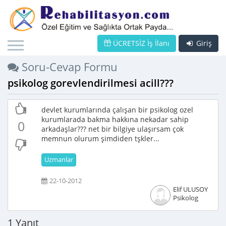
ÜCRETSİZ İş İlanı
Giriş
Soru-Cevap Formu
psikolog gorevlendirilmesi acill???
devlet kurumlarında çalışan bir psikolog ozel
kurumlarada bakma hakkına nekadar sahip
0
arkadaşlar??? net bir bilgiye ulaşırsam çok
memnun olurum şimdiden tşkler...
Uzmanlar
22-10-2012
Elif ULUSOY
Psikolog
1 Yanıt