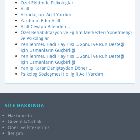
Özel Eğitimde Psikologlar
Acill
Arkadaşlarr Acill Yardım
Yardımm Edın Acill
Acill Cevapp Bilenden...
Özel Rehabilitasyon ve Eğitim Merkezleri Yönetmeliği
ve Psikologlar
Yenilenme!..Hadi Hayırlısı!...Gönül ve Ruh Desteği
İçin Uzmanların Ğüçbirliği
Yenilenme!..Hadi Hayırlısı!...Gönül ve Ruh Desteği
İçin Uzmanların Ğüçbirliği
Yanlış Karar Danıştaydan Döner ...
Psikolog Sözleşmesi İle İlgili Acil Yardım
SİTE HAKKINDA
Hakkımızda
Güvenlik/Gizlilik
Öneri ve İstekleriniz
İletişim