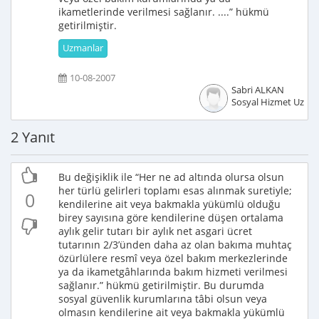
ikametlerinde verilmesi sağlanır. ....” hükmü
getirilmiştir.
Uzmanlar
10-08-2007
Sabri ALKAN
Sosyal Hizmet Uzma
2 Yanıt
Bu değişiklik ile “Her ne ad altında olursa olsun
her türlü gelirleri toplamı esas alınmak suretiyle;
0
kendilerine ait veya bakmakla yükümlü olduğu
birey sayısına göre kendilerine düşen ortalama
aylık gelir tutarı bir aylık net asgari ücret
tutarının 2/3’ünden daha az olan bakıma muhtaç
özürlülere resmî veya özel bakım merkezlerinde
ya da ikametgâhlarında bakım hizmeti verilmesi
sağlanır.” hükmü getirilmiştir. Bu durumda
sosyal güvenlik kurumlarına tâbi olsun veya
olmasın kendilerine ait veya bakmakla yükümlü