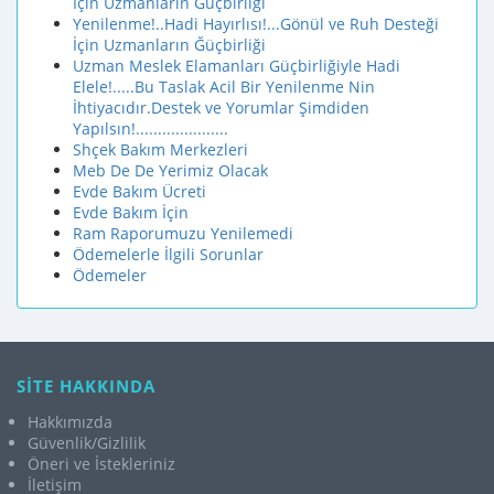
İçin Uzmanların Ğüçbirliği
Yenilenme!..Hadi Hayırlısı!...Gönül ve Ruh Desteği
İçin Uzmanların Ğüçbirliği
Uzman Meslek Elamanları Güçbirliğiyle Hadi
Elele!.....Bu Taslak Acil Bir Yenilenme Nin
İhtiyacıdır.Destek ve Yorumlar Şimdiden
Yapılsın!.....................
Shçek Bakım Merkezleri
Meb De De Yerimiz Olacak
Evde Bakım Ücreti
Evde Bakım İçin
Ram Raporumuzu Yenilemedi
Ödemelerle İlgili Sorunlar
Ödemeler
SİTE HAKKINDA
Hakkımızda
Güvenlik/Gizlilik
Öneri ve İstekleriniz
İletişim