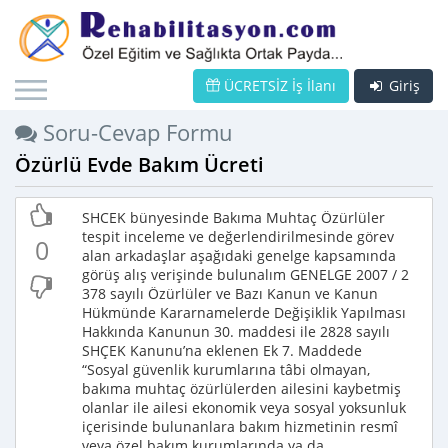
ÜCRETSİZ İş İlanı
Giriş
Soru-Cevap Formu
Özürlü Evde Bakım Ücreti
SHCEK bünyesinde Bakıma Muhtaç Özürlüler
tespit inceleme ve değerlendirilmesinde görev
0
alan arkadaşlar aşağıdaki genelge kapsamında
görüş alış verişinde bulunalım GENELGE 2007 / 2
378 sayılı Özürlüler ve Bazı Kanun ve Kanun
Hükmünde Kararnamelerde Değişiklik Yapılması
Hakkında Kanunun 30. maddesi ile 2828 sayılı
SHÇEK Kanunu’na eklenen Ek 7. Maddede
“Sosyal güvenlik kurumlarına tâbi olmayan,
bakıma muhtaç özürlülerden ailesini kaybetmiş
olanlar ile ailesi ekonomik veya sosyal yoksunluk
içerisinde bulunanlara bakım hizmetinin resmî
veya özel bakım kurumlarında ya da