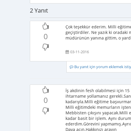
2 Yanıt
Çok teşekkür ederim. Milli eğiti
geçiştirdiler. Ne yazık ki oradak
0
müdürünün yanına gittim, o yardı
03-11-2016
Bu yanıt için yorum eklemek ist
İş akdinin fesh olabilmesi için 15
ihtarname yollamanız gerekli.Sanı
0
kadarıyla.Milli eğitime başvurm
Milli eğitimdeki memurların işten
Mebbisten çıkışını yapacak.Milli
kadar basit bir işlem. Aynı duru
ederdim.Görevini yapmamış.Ayrıc
Dava açın.Hakkınızı arayın