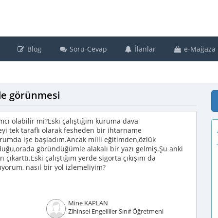
Blog
Soru-Cevap
İlanlar
e-Mağaza
rde görünmesi
cı olabilir mi?Eski çalıştığım kuruma dava
i tek taraflı olarak fesheden bir ihtarname
rumda işe başladım.Ancak milli eğitimden,özlük
uğu,orada göründüğümle alakalı bir yazı gelmiş.Şu anki
ıkarttı.Eski çalıştığım yerde sigorta çıkışım da
yorum, nasıl bir yol izlemeliyim?
Mine KAPLAN
Zihinsel Engelliler Sınıf Öğretmeni