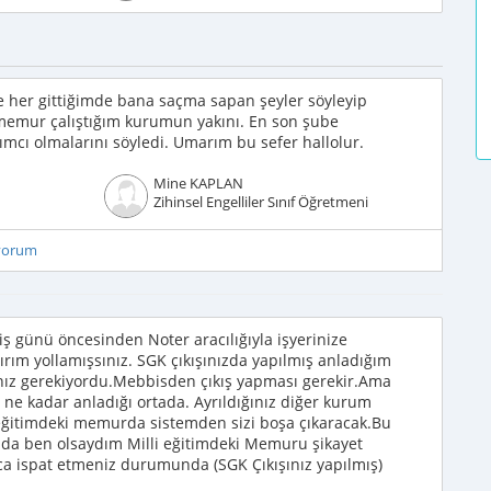
me her gittiğimde bana saçma sapan şeyler söyleyip
i memur çalıştığım kurumun yakını. En son şube
mcı olmalarını söyledi. Umarım bu sefer hallolur.
Mine KAPLAN
Zihinsel Engelliler Sınıf Öğretmeni
iyorum
 iş günü öncesinden Noter aracılığıyla işyerinize
rım yollamışsınız. SGK çıkışınızda yapılmış anladığım
anız gerekiyordu.Mebbisden çıkış yapması gerekir.Ama
 ne kadar anladığı ortada. Ayrıldığınız diğer kurum
 eğitimdeki memurda sistemden sizi boşa çıkaracak.Bu
mda ben olsaydım Milli eğitimdeki Memuru şikayet
a ispat etmeniz durumunda (SGK Çıkışınız yapılmış)