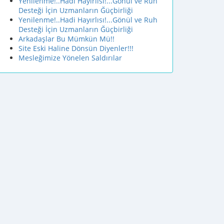
Yenilenme!..Hadi Hayırlısı!...Gönül ve Ruh
Desteği İçin Uzmanların Ğüçbirliği
Yenilenme!..Hadi Hayırlısı!...Gönül ve Ruh
Desteği İçin Uzmanların Ğüçbirliği
Arkadaşlar Bu Mümkün Mü!!
Site Eski Haline Dönsün Diyenler!!!
Mesleğimize Yönelen Saldırılar