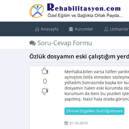
Anasayfa
Kurumlar
Uzmanlar
Soru-Cevap Formu
Özlük dosyamın eski çalıştığım ye
Merhaba,bilen varsa lütfen yardım
açmıştım.İstifa etmeden sözleşmey
0
yolladım.Sonrasında başka bir ku
dosyamın halen eski kurumda old
kurumum da beni bu yüzden işten ç
yapılmış. Nasıl hala orada görünü
Zihinsel Engelliler Sınıf Öğretmeni
31-10-2016