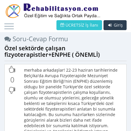
ÜCRETSİZ İş İlanı
Giriş
Soru-Cevap Formu
Özel sektörde çalışan
fizyoterapistler+ENPHE ( ÖNEMLİ)
merhaba arkadaşlar! 22-23 haziran tarihlerinde
Belçika'da Avrupa Fizyoterapide Mezuniyet
0
Sonrası Eğitim Birliği'nin (ENPHE) düzenlemiş
oldugu bir panelde Türkiye'de özel sektorde
çalışan fizyoterapistlerin çalışma koşullarını,
olumlu ve olumsuz yönlerini, geleceğe yönelik
beklenti ve taleplerini kısaca Türkiye'deki özel
sektördeki fizyoterapistleri anlatan bi sunumla
katılacağım. Bu sunumu hazırlarken sizlerinde
görüşlerini alarak bizleri daha net ifade
edebilecek bir sunumla katılmak istiyorum.