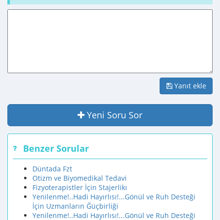
Yanıt ekle
Yeni Soru Sor
Benzer Sorular
Düntada Fzt
Otizm ve Biyomedikal Tedavi
Fizyoterapistler İçin Stajerlikı
Yenilenme!..Hadi Hayırlısı!...Gönül ve Ruh Desteği
İçin Uzmanların Ğüçbirliği
Yenilenme!..Hadi Hayırlısı!...Gönül ve Ruh Desteği