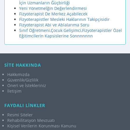
İçin Uzmanların Ğüçbirliği
Yeni Yönetmelğin Değerlendirmesi
Fizyoterapist De Merkez Açabilecek
Fizyoterapistler Mesleki Haklarının Takipçisidir
Fizyoterapist Abi ve Ablalarıma Soru
Sınıf Öğretmeni,Çocuk Gelişimci,Fizyoterapistler Özel
Eğitimcilerin Kapsislerine Sonnnnnnn
SİTE HAKKINDA
Hakkımızda
Güvenlik/Gizlilik
Öneri ve İstekleriniz
İletişim
FAYDALI LİNKLER
Resmi Siteler
Rehabilitasyon Mevzuatı
Kişisel Verilerin Korunması Kanunu