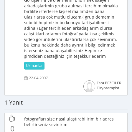
Görüşlerini ve önerilerini bildirmek isteyen
arkadaşlarimin gruba atılmasi tercihim olmakla
birlikte isterlerse kişisel mailimden bana
ulasirlarsa cok mutlu olucam.( grup dememin
sebebi hepimizin bu konuyu tartişabilmesi
adina.) Eğer tercih eden arkadaşlarım olursa
calıştiklari ortamın fotoğraf yada kısa çekilmis
video görüntülerini ulastırırlarsa çok sevinirim.
bu konu hakkinda daha ayrıntılı bilgi edinmek
isterseniz bana ulaşabilirsiniz.Hepinize
şimdiden desteğiniz için teşekkur ederim
Uzmanlar
22-04-2007
Esra BEZCİLER
Fizyoterapist
1 Yanıt
fotografları size nasıl ulaştırabilirim bir adres
belirtirseniz sevinirim
0