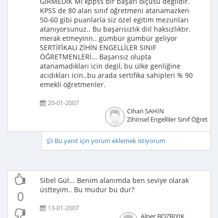
GİRMEDİK Mİ kppss bir başarı ölçüsü degildir.
KPSS de 80 alan sınıf öğretmeni atanamazken
50-60 gibi puanlarla siz özel egitim mezunları
atanıyorsunuz.. Bu başarısızlık diil haksızlıktır.
merak etmeyinn.. gümbür gümbür geliyor
SERTİFİKALI ZİHİN ENGELLİLER SINIF
ÖĞRETMENLERİ... Başarısız olupta
atanamadıkları icin degil, bu ülke genliğine
acıdıkları icin..bu arada sertifika sahipleri % 90
emekli öğretmenler.
20-01-2007
Cihan SAHİN
Zihinsel Engelliler Sınıf Öğretme
Bu yanıt için yorum eklemek istiyorum
Sibel Gül... Benim alanımda ben seviye olarak
üstteyim.. Bu mudur bu dur?
0
13-01-2007
Alper BOZBIYIK