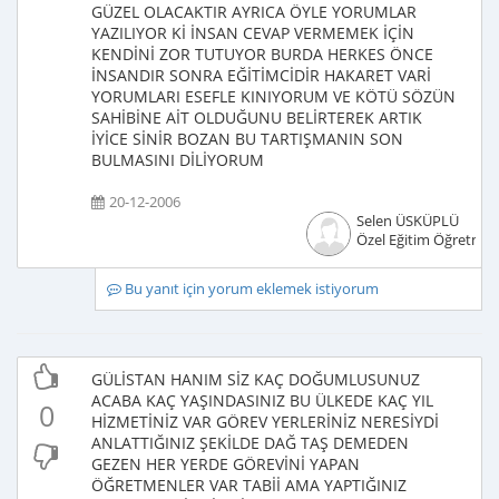
GÜZEL OLACAKTIR AYRICA ÖYLE YORUMLAR
YAZILIYOR Kİ İNSAN CEVAP VERMEMEK İÇİN
KENDİNİ ZOR TUTUYOR BURDA HERKES ÖNCE
İNSANDIR SONRA EĞİTİMCİDİR HAKARET VARİ
YORUMLARI ESEFLE KINIYORUM VE KÖTÜ SÖZÜN
SAHİBİNE AİT OLDUĞUNU BELİRTEREK ARTIK
İYİCE SİNİR BOZAN BU TARTIŞMANIN SON
BULMASINI DİLİYORUM
20-12-2006
Selen ÜSKÜPLÜ
Özel Eğitim Öğretmen
Bu yanıt için yorum eklemek istiyorum
GÜLİSTAN HANIM SİZ KAÇ DOĞUMLUSUNUZ
ACABA KAÇ YAŞINDASINIZ BU ÜLKEDE KAÇ YIL
0
HİZMETİNİZ VAR GÖREV YERLERİNİZ NERESİYDİ
ANLATTIĞINIZ ŞEKİLDE DAĞ TAŞ DEMEDEN
GEZEN HER YERDE GÖREVİNİ YAPAN
ÖĞRETMENLER VAR TABİİ AMA YAPTIĞINIZ