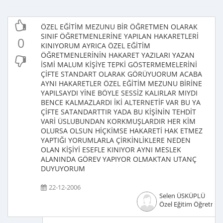
ÖZEL EĞİTİM MEZUNU BİR ÖĞRETMEN OLARAK
SINIF ÖĞRETMENLERİNE YAPILAN HAKARETLERİ
0
KINIYORUM AYRICA ÖZEL EĞİTİM
ÖĞRETMENLERİNİN HAKARET YAZILARI YAZAN
İSMİ MALUM KİŞİYE TEPKİ GÖSTERMEMELERİNİ
ÇİFTE STANDART OLARAK GÖRÜYUORUM ACABA
AYNI HAKARETLER ÖZEL EĞİTİM MEZUNU BİRİNE
YAPILSAYDI YİNE BÖYLE SESSİZ KALIRLAR MIYDI
BENCE KALMAZLARDI İKİ ALTERNETİF VAR BU YA
ÇİFTE SATANDARTTIR YADA BU KİŞİNİN TEHDİT
VARİ ÜSLUBUNDAN KORKMUŞLARDIR HER KİM
OLURSA OLSUN HİÇKİMSE HAKARETİ HAK ETMEZ
YAPTIĞI YORUMLARLA ÇİRKİNLİKLERE NEDEN
OLAN KİŞİYİ ESEFLE KINIYOR AYNI MESLEK
ALANINDA GÖREV YAPIYOR OLMAKTAN UTANÇ
DUYUYORUM
22-12-2006
Selen ÜSKÜPLÜ
Özel Eğitim Öğretmen