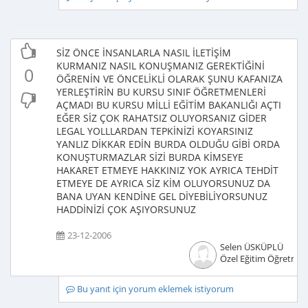
SİZ ÖNCE İNSANLARLA NASIL İLETİŞİM
KURMANIZ NASIL KONUŞMANIZ GEREKTİĞİNİ
0
ÖĞRENİN VE ÖNCELİKLİ OLARAK ŞUNU KAFANIZA
YERLEŞTİRİN BU KURSU SINIF ÖĞRETMENLERİ
AÇMADI BU KURSU MİLLİ EĞİTİM BAKANLIĞI AÇTI
EĞER SİZ ÇOK RAHATSIZ OLUYORSANIZ GİDER
LEGAL YOLLLARDAN TEPKİNİZİ KOYARSINIZ
YANLIZ DİKKAR EDİN BURDA OLDUĞU GİBİ ORDA
KONUŞTURMAZLAR SİZİ BURDA KİMSEYE
HAKARET ETMEYE HAKKINIZ YOK AYRICA TEHDİT
ETMEYE DE AYRICA SİZ KİM OLUYORSUNUZ DA
BANA UYAN KENDİNE GEL DİYEBİLİYORSUNUZ
HADDİNİZİ ÇOK AŞIYORSUNUZ
23-12-2006
Selen ÜSKÜPLÜ
Özel Eğitim Öğretmen
Bu yanıt için yorum eklemek istiyorum