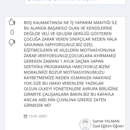
BOŞ KALMAKTANSA NE İŞ YAPARIM MANTIĞI İLE
BU ALANDA BAŞARISIZ OLAN VE KENDİLERİNE
0
DEĞİLDE VELİ VE GELİŞİM GERİLİĞİ GÖSTEREN
ÇOCUĞA ZARAR VEREN SINIFÇILAR NEDEN HALA
SAVUNMA YAPIYORSUNUZ.BİZ ÖZEL
EĞİTİMCİLERİN VE AİLELERİN MOTİVASYONUNA
ZARAR VERİYORSUNUZ,ÇOCUKLARA AYIRMAMIZ
GEREKEN ZAMANI 1 AYLIK SAÇMA SAPAN
SERTİFİKA PROGRAMINA HARCIYORUZ.BİZİM
MORALİMİZİ BOZUP MOTİVASYONUMUZU
KAYBETMEMİZE NEDEN OLMANIZA HAKKINIZ
YOK.SİZE BU HAKKI VERENLERE YAZIKLAR
OLSUN.ÜLKEYİ YÖNETENLERE AVRUPA BİRLİĞİNE
GİRMEYE ÇALIŞANLARA BAKIN.BİZ BU KAFAYLA
ANCAK ABD NİN ÇUVALINA GİRERİZ ZATEN
GİRMEDİK Mİ?
13-01-2007
Samet YALMAN
Özel Eğitim Öğretmen