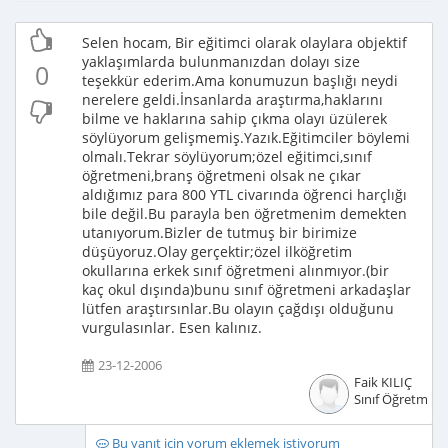
Selen hocam, Bir eğitimci olarak olaylara objektif
yaklaşımlarda bulunmanızdan dolayı size
0
teşekkür ederim.Ama konumuzun başlığı neydi
nerelere geldi.İnsanlarda araştırma,haklarını
bilme ve haklarına sahip çıkma olayı üzülerek
söylüyorum gelişmemiş.Yazık.Eğitimciler böylemi
olmalı.Tekrar söylüyorum;özel eğitimci,sınıf
öğretmeni,branş öğretmeni olsak ne çıkar
aldığımız para 800 YTL civarında öğrenci harçlığı
bile değil.Bu parayla ben öğretmenim demekten
utanıyorum.Bizler de tutmuş bir birimize
düşüyoruz.Olay gerçektir;özel ilköğretim
okullarına erkek sınıf öğretmeni alınmıyor.(bir
kaç okul dışında)bunu sınıf öğretmeni arkadaşlar
lütfen araştırsınlar.Bu olayın çağdışı olduğunu
vurgulasınlar. Esen kalınız.
23-12-2006
Faik KILIÇ
Sınıf Öğretmeni
Bu yanıt için yorum eklemek istiyorum