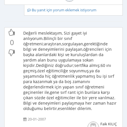
Bu yanıt için yorum eklemek istiyorum
Değerli meslektaşım, Sizi gayet iyi
anlıyorum.Bilinçli bir sınıf
0
öğretmeni;araştıran,sorgulayan,gerektiğinde
bilgi ve deneyimlerini paylaşan,öğrencileri için
başka alanlardaki kişi ve kuruluşlardan da
yardım alan bunu uygulamaya sokan
kişidir.Dediğiniz doğrudur;sertfika almış;60 ını
geçmiş,özel eğitimciliğe soyunmuş,ya da
yaşamında hiç öğretmenlik yapmamış bu işi sırf
para kazanmak ya da boş zamanını
değerlendirmek için yapan sınıf öğretmeni
geçinenler ile,gene sırf rant için bunlara karşı
çıkan sözde özel eğitimciler ile bir yere varılmaz.
Bilgi ve deneyimleri paylaşmaya her zaman hazır
olduğumu belirtir,esenlikler dilerim.
20-01-2007
Faik KILIÇ