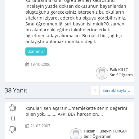
kurumlarının sınıf öğretmenleri kadrosunu
inceleyin yüzde doksan dokuzunun bayanlardan
oluştuğunu göreceksiniz.İsterseniz bu okulların
sitelerini ziyaret ederek bu olguyu görebilirsiniz.
Sınıf öğrenmenliği sırf bayan işi midir?O zaman
bu alanlardaki eğitim fakültelerine erkek
öğretmen adayı alınmasın. Bu nasıl bir çağdışı
anlayıştır anlamak mümkün değil.
Uzmanlar
13-10-2006
Faik KILIÇ
Sınıf Öğretmeni
38 Yanıt
1
Sonraki Sayfa →
konuları sen açarsın...memlekette senin değerini
bilen yok...........AFKİ BEY harcanıon....
0
21-03-2007
Hasan Hüseyin TURGUT
Sınıf Öğretmeni