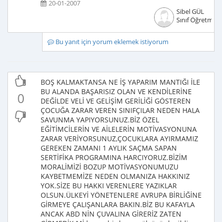
20-01-2007
Sibel GÜL
Sınıf Öğretmeni
Bu yanıt için yorum eklemek istiyorum
BOŞ KALMAKTANSA NE İŞ YAPARIM MANTIĞI İLE
BU ALANDA BAŞARISIZ OLAN VE KENDİLERİNE
0
DEĞİLDE VELİ VE GELİŞİM GERİLİĞİ GÖSTEREN
ÇOCUĞA ZARAR VEREN SINIFÇILAR NEDEN HALA
SAVUNMA YAPIYORSUNUZ.BİZ ÖZEL
EĞİTİMCİLERİN VE AİLELERİN MOTİVASYONUNA
ZARAR VERİYORSUNUZ,ÇOCUKLARA AYIRMAMIZ
GEREKEN ZAMANI 1 AYLIK SAÇMA SAPAN
SERTİFİKA PROGRAMINA HARCIYORUZ.BİZİM
MORALİMİZİ BOZUP MOTİVASYONUMUZU
KAYBETMEMİZE NEDEN OLMANIZA HAKKINIZ
YOK.SİZE BU HAKKI VERENLERE YAZIKLAR
OLSUN.ÜLKEYİ YÖNETENLERE AVRUPA BİRLİĞİNE
GİRMEYE ÇALIŞANLARA BAKIN.BİZ BU KAFAYLA
ANCAK ABD NİN ÇUVALINA GİRERİZ ZATEN