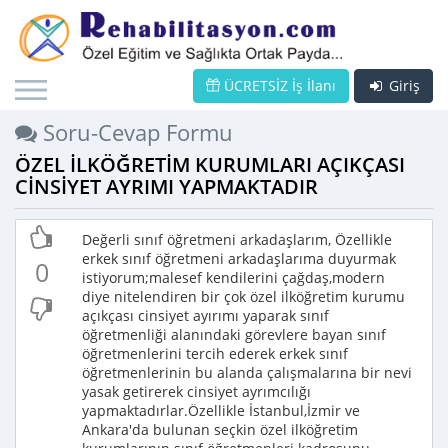
ÜCRETSİZ İş İlanı
Giriş
Soru-Cevap Formu
ÖZEL İLKÖĞRETİM KURUMLARI AÇIKÇASI
CİNSİYET AYRIMI YAPMAKTADIR
Değerli sınıf öğretmeni arkadaşlarım, Özellikle
erkek sınıf öğretmeni arkadaşlarıma duyurmak
0
istiyorum;malesef kendilerini çağdaş,modern
diye nitelendiren bir çok özel ilköğretim kurumu
açıkçası cinsiyet ayırımı yaparak sınıf
öğretmenliği alanındaki görevlere bayan sınıf
öğretmenlerini tercih ederek erkek sınıf
öğretmenlerinin bu alanda çalışmalarına bir nevi
yasak getirerek cinsiyet ayrımcılığı
yapmaktadırlar.Özellikle İstanbul,İzmir ve
Ankara'da bulunan seçkin özel ilköğretim