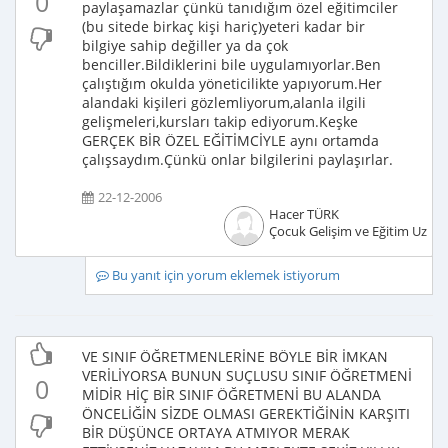
0
paylaşamazlar çünkü tanıdığım özel eğitimciler
(bu sitede birkaç kişi hariç)yeteri kadar bir
bilgiye sahip değiller ya da çok
benciller.Bildiklerini bile uygulamıyorlar.Ben
çalıştığım okulda yöneticilikte yapıyorum.Her
alandaki kişileri gözlemliyorum,alanla ilgili
gelişmeleri,kursları takip ediyorum.Keşke
GERÇEK BİR ÖZEL EĞİTİMCİYLE aynı ortamda
çalışsaydım.Çünkü onlar bilgilerini paylaşırlar.
22-12-2006
Hacer TÜRK
Çocuk Gelişim ve Eğitim Uzma
Bu yanıt için yorum eklemek istiyorum
VE SINIF ÖĞRETMENLERİNE BÖYLE BİR İMKAN
VERİLİYORSA BUNUN SUÇLUSU SINIF ÖĞRETMENİ
0
MİDİR HİÇ BİR SINIF ÖĞRETMENİ BU ALANDA
ÖNCELİĞİN SİZDE OLMASI GEREKTİĞİNİN KARŞITI
BİR DÜŞÜNCE ORTAYA ATMIYOR MERAK