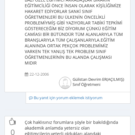
EĞİTİMCİLİĞİ ÖNCE İNSAN OLARAK KİŞİLİĞİMİZE
HAKARET EDİYORLAR SANKİ SINIF
ÖĞRETMENLERİ BU ÜLKENİN ÖNCELİKLİ
PROBLEMİYMİŞ GİBİ YAZIYORLAR TABİKİ TEPKİMİ
GÖSTERECEĞİM BİZ DİYORUM ÇÜNKÜ EĞİTİM
CAMİASI BİR BÜTÜNDÜR TÜM ALANLARIYLA TÜM
BRANŞLARIYLA TÜM ÇALIŞANLARIYLA.EĞİTİM
ALANINDA ORTAK PEKÇOK PROBLEMİMİZ
VARKEN TEK YANLIŞ TEK PROBLEM SINIF
ÖĞRETMENLERİNİN BU ALANDA ÇALIŞMASI
MIDIR
22-12-2006
Gülistan Devrim ER(AÇILMIŞ)
Sınıf Öğretmeni
Bu yanıt için yorum eklemek istiyorum
Çok haklısınız forumlara şöyle bir bakıldığında
akademik anlamda yetersiz olan
0
eğitimcilerin,yeterli oldukları alandaki