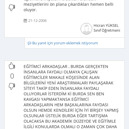
meziyetlerini ön plana çıkardıkları hemen belli
oluyor.
21-12-2006
Hicran YÜKSEL
Sınıf Öğretmeni
Bu yanıt için yorum eklemek istiyorum
EĞİTİMCİ ARKADAŞLAR , BURDA GERÇEKTEN
İNSANLARA FAYDALI OLMAYA ÇALIŞAN
0
EĞİTİMCİLER MAKALE KÖŞESİNDE ALAN
BİLGİLERİNİ YENİ ARAŞTIRMALARI PAYLAŞARAK
SİTEYİ TAKİP EDEN İNSANLARA FAYDALI
OLUYORLAR İSTERDİM Kİ BURDA SEN BEN
KAVGASI YAPMAKTANSA EĞİTİMCİ
ARKADAŞLARIN HEM BAŞKALARINA FAYDASI
OLSUN HEMDE KENDİLERİ İÇİN İYİ BİRŞEY YAPMIŞ
OLSUNLAR ÜSTELİK BURDA EĞER TARTIŞMA
OLACAKSA BU AKADEMİK DÜZEYDE VE EĞİTİMLE
İLGİLİ KONULARDA OLMALI O ZAMAN ÇOK DAHA