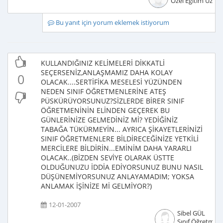
Özel Eğitim Uzma
Bu yanıt için yorum eklemek istiyorum
KULLANDIĞINIZ KELİMELERİ DİKKATLİ
SEÇERSENİZ,ANLAŞMAMIZ DAHA KOLAY
0
OLACAK....SERTİFİKA MESELESİ YÜZÜNDEN
NEDEN SINIF ÖĞRETMENLERİNE ATEŞ
PÜSKÜRÜYORSUNUZ?SİZLERDE BİRER SINIF
ÖĞRETMENİNİN ELİNDEN GEÇEREK BU
GÜNLERİNİZE GELMEDİNİZ Mİ? YEDİĞİNİZ
TABAĞA TÜKÜRMEYİN... AYRICA ŞİKAYETLERİNİZİ
SINIF ÖĞRETMENLERE BİLDİRECEĞİNİZE YETKİLİ
MERCİLERE BİLDİRİN...EMİNİM DAHA YARARLI
OLACAK..(BİZDEN SEVİYE OLARAK ÜSTTE
OLDUĞUNUZU İDDİA EDİYORSUNUZ BUNU NASIL
DÜŞÜNEMİYORSUNUZ ANLAYAMADIM; YOKSA
ANLAMAK İŞİNİZE Mİ GELMİYOR?)
12-01-2007
Sibel GÜL
Sınıf Öğretmeni