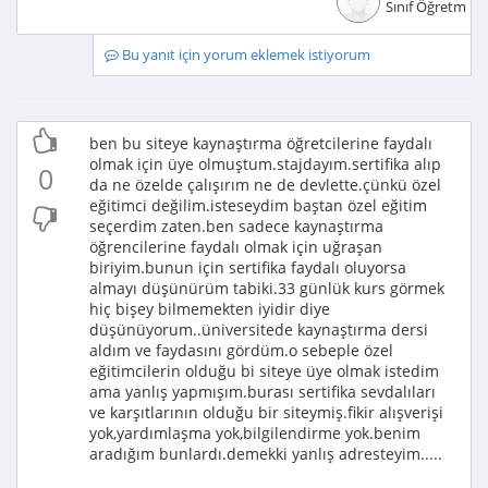
Sınıf Öğretmeni
Bu yanıt için yorum eklemek istiyorum
ben bu siteye kaynaştırma öğretcilerine faydalı
olmak için üye olmuştum.stajdayım.sertifika alıp
0
da ne özelde çalışırım ne de devlette.çünkü özel
eğitimci değilim.isteseydim baştan özel eğitim
seçerdim zaten.ben sadece kaynaştırma
öğrencilerine faydalı olmak için uğraşan
biriyim.bunun için sertifika faydalı oluyorsa
almayı düşünürüm tabiki.33 günlük kurs görmek
hiç bişey bilmemekten iyidir diye
düşünüyorum..üniversitede kaynaştırma dersi
aldım ve faydasını gördüm.o sebeple özel
eğitimcilerin olduğu bi siteye üye olmak istedim
ama yanlış yapmışım.burası sertifika sevdalıları
ve karşıtlarının olduğu bir siteymiş.fikir alışverişi
yok,yardımlaşma yok,bilgilendirme yok.benim
aradığım bunlardı.demekki yanlış adresteyim.....