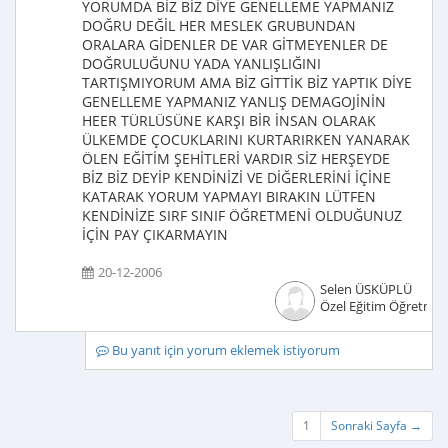
YORUMDA BİZ BİZ DİYE GENELLEME YAPMANIZ
DOĞRU DEĞİL HER MESLEK GRUBUNDAN
ORALARA GİDENLER DE VAR GİTMEYENLER DE
DOĞRULUĞUNU YADA YANLIŞLIĞINI
TARTIŞMIYORUM AMA BİZ GİTTİK BİZ YAPTIK DİYE
GENELLEME YAPMANIZ YANLIŞ DEMAGOJİNİN
HEER TÜRLÜSÜNE KARŞI BİR İNSAN OLARAK
ÜLKEMDE ÇOCUKLARINI KURTARIRKEN YANARAK
ÖLEN EĞİTİM ŞEHİTLERİ VARDIR SİZ HERŞEYDE
BİZ BİZ DEYİP KENDİNİZİ VE DİĞERLERİNİ İÇİNE
KATARAK YORUM YAPMAYI BIRAKIN LÜTFEN
KENDİNİZE SIRF SINIF ÖĞRETMENİ OLDUĞUNUZ
İÇİN PAY ÇIKARMAYIN
20-12-2006
Selen ÜSKÜPLÜ
Özel Eğitim Öğretmen
Bu yanıt için yorum eklemek istiyorum
1
Sonraki Sayfa →