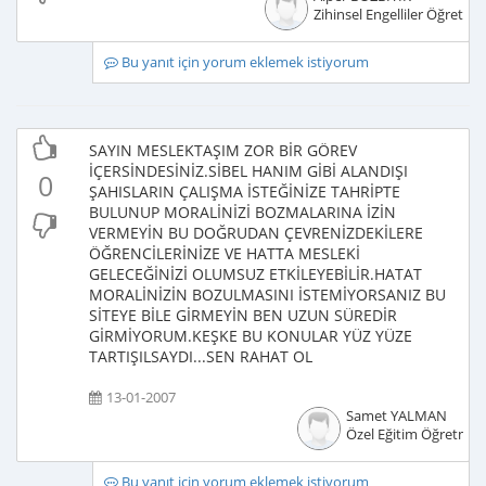
Zihinsel Engelliler Öğretme
Bu yanıt için yorum eklemek istiyorum
SAYIN MESLEKTAŞIM ZOR BİR GÖREV
İÇERSİNDESİNİZ.SİBEL HANIM GİBİ ALANDIŞI
0
ŞAHISLARIN ÇALIŞMA İSTEĞİNİZE TAHRİPTE
BULUNUP MORALİNİZİ BOZMALARINA İZİN
VERMEYİN BU DOĞRUDAN ÇEVRENİZDEKİLERE
ÖĞRENCİLERİNİZE VE HATTA MESLEKİ
GELECEĞİNİZİ OLUMSUZ ETKİLEYEBİLİR.HATAT
MORALİNİZİN BOZULMASINI İSTEMİYORSANIZ BU
SİTEYE BİLE GİRMEYİN BEN UZUN SÜREDİR
GİRMİYORUM.KEŞKE BU KONULAR YÜZ YÜZE
TARTIŞILSAYDI...SEN RAHAT OL
13-01-2007
Samet YALMAN
Özel Eğitim Öğretmen
Bu yanıt için yorum eklemek istiyorum