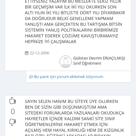
ETTİYSENİZ YAZAYIM BU MESLEKTE SEKİZ YILLIK
BİR GEÇMİŞİM VAR İLK İKİ YILI OKURKEN SON
ALTI YILIN İKİ YILI BİTLİS'TE DÖRT YILI DİYARBAKIR
DA DOĞRUDUR BELKİ GENELLEME YAPMAM
YANLIŞTI AMA GERÇEKTEN BU TARTIŞMA BİTSİN
SİSTEMİN YANLIŞ POLİTİKALARINI BİRBİRİMİZE
HAKARET EDEREK ÇÖZÜME KAVUŞTURAMAYIZ
HEPİNİZE İYİ ÇALIŞMALAR
22-12-2006
Gülistan Devrim ER(AÇILMIŞ)
Sınıf Öğretmeni
Bu yanıt için yorum eklemek istiyorum
SAYIN SELEN HANIM BU SİTEYE ÜYE OLURKEN
BEN DE SİZİN GİBİ DÜŞÜNMÜŞTÜM AMA
0
SİTEDEKİ FORUMLARDA YAZILANLARI OKUDUKÇA
HAYRETLER İÇİNDE KALDIM SANKİ SİTE SINIF
ÖĞRETMENLERİNE HAKARET ETMEK İÇİN
AÇILMIŞ HEM HAYAL KIRIKLIĞI HEM DE KIZGINLIK
BAZI ÖZEL EĞİTİMCİ ARKADAŞLAR BIRAKIN