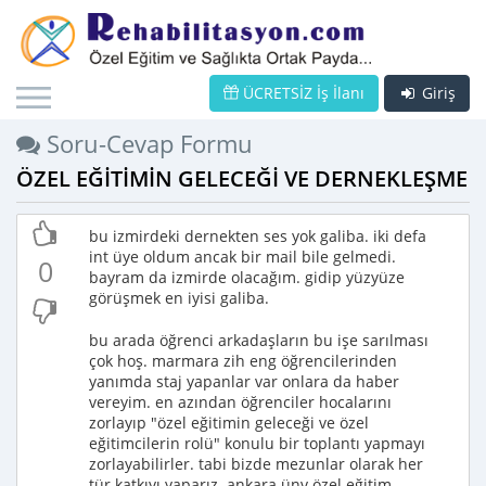
ÜCRETSİZ İş İlanı
Giriş
Soru-Cevap Formu
ÖZEL EĞİTİMİN GELECEĞİ VE DERNEKLEŞME
bu izmirdeki dernekten ses yok galiba. iki defa
int üye oldum ancak bir mail bile gelmedi.
0
bayram da izmirde olacağım. gidip yüzyüze
görüşmek en iyisi galiba.
bu arada öğrenci arkadaşların bu işe sarılması
çok hoş. marmara zih eng öğrencilerinden
yanımda staj yapanlar var onlara da haber
vereyim. en azından öğrenciler hocalarını
zorlayıp "özel eğitimin geleceği ve özel
eğitimcilerin rolü" konulu bir toplantı yapmayı
zorlayabilirler. tabi bizde mezunlar olarak her
tür katkıyı yaparız. ankara ünv özel eğitim