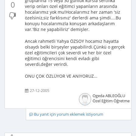
gruplarına 15 veya 30 günlük kursla sertifika
0
verip onları özel eğitimci yapanların arasında
hocalarımız yok mu!Hocalarımız her zaman 'siz
özelsiniz,siz farklısınız' derlerdi ama şimdi....Bu
konuyu hocalarımızla konuşan arkadaşlarım
var.'Biz ne yapabiliriz' demişler.
Ancak rahmetli Yahya ÖZSOY hocamız hayatta
olsaydı belki birşeyler yapabilirdi.Çünkü o gerçek
özel eğitimcileri çok severdi ve her bir özel
eğitimci öğrencisini kendi evladı gibi
severdi,değer verirdi.
ONU ÇOK ÖZLÜYOR VE ANIYORUZ...
27-12-2005
Ogeda ABLEOĞLU
Özel Eğitim Öğretmeni
Bu yanıt için yorum eklemek istiyorum