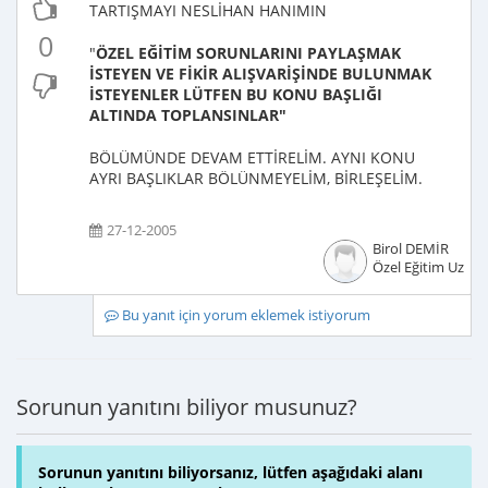
TARTIŞMAYI NESLİHAN HANIMIN
0
"
ÖZEL EĞİTİM SORUNLARINI PAYLAŞMAK
İSTEYEN VE FİKİR ALIŞVARİŞİNDE BULUNMAK
İSTEYENLER LÜTFEN BU KONU BAŞLIĞI
ALTINDA TOPLANSINLAR"
BÖLÜMÜNDE DEVAM ETTİRELİM. AYNI KONU
AYRI BAŞLIKLAR BÖLÜNMEYELİM, BİRLEŞELİM.
27-12-2005
Birol DEMİR
Özel Eğitim Uzma
Bu yanıt için yorum eklemek istiyorum
Sorunun yanıtını biliyor musunuz?
Sorunun yanıtını biliyorsanız, lütfen aşağıdaki alanı