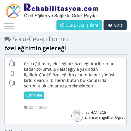
ÜCRETSİZ İş İlanı
Giriş
Soru-Cevap Formu
özel eğitimin geleceği
özel eğitimin geleceği biz özel eğitimcilerin ne
kadar sorumluluk alacağıyla yakından
0
ilgilidir.Çünkü özel eğitim alanında her yönüyle
kirlilik vardır. bizlerin bütün bu konularda
sorumluluk almamız gerekmektedir.
Uzmanlar
02-11-2007
İsa HANİLÇE
Zihinsel Engelliler Öğretme