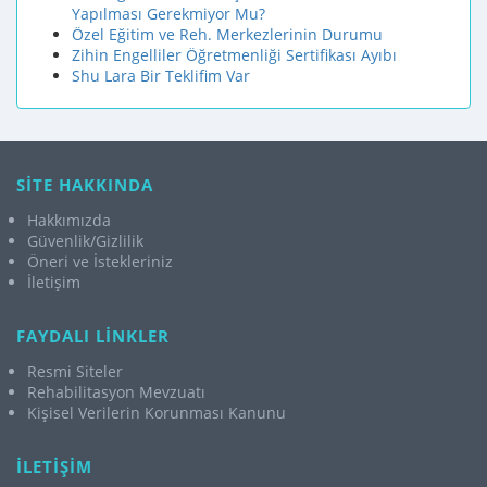
Yapılması Gerekmiyor Mu?
Özel Eğitim ve Reh. Merkezlerinin Durumu
Zihin Engelliler Öğretmenliği Sertifikası Ayıbı
Shu Lara Bir Teklifim Var
SİTE HAKKINDA
Hakkımızda
Güvenlik/Gizlilik
Öneri ve İstekleriniz
İletişim
FAYDALI LİNKLER
Resmi Siteler
Rehabilitasyon Mevzuatı
Kişisel Verilerin Korunması Kanunu
İLETİŞİM