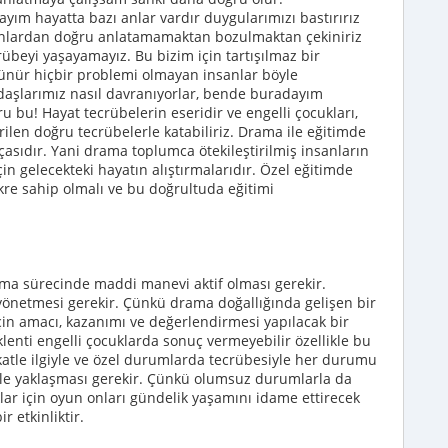
yım hayatta bazı anlar vardır duygularımızı bastırırız
sanlardan doğru anlatamamaktan bozulmaktan çekiniriz
ecrübeyi yaşayamayız. Bu bizim için tartışılmaz bir
rünür hiçbir problemi olmayan insanlar böyle
daşlarımız nasıl davranıyorlar, bende buradayım
oru bu! Hayat tecrübelerin eseridir ve engelli çocukları,
en doğru tecrübelerle katabiliriz. Drama ile eğitimde
çasıdır. Yani drama toplumca ötekileştirilmiş insanların
in gelecekteki hayatın alıştırmalarıdır. Özel eğitimde
ikre sahip olmalı ve bu doğrultuda eğitimi
ma sürecinde maddi manevi aktif olması gerekir.
 yönetmesi gerekir. Çünkü drama doğallığında gelişen bir
çin amacı, kazanımı ve değerlendirmesi yapılacak bir
klenti engelli çocuklarda sonuç vermeyebilir özellikle bu
katle ilgiyle ve özel durumlarda tecrübesiyle her durumu
yle yaklaşması gerekir. Çünkü olumsuz durumlarla da
klar için oyun onları gündelik yaşamını idame ettirecek
r etkinliktir.