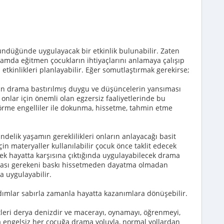
ndüğünde uygulayacak bir etkinlik bulunabilir. Zaten
lamda eğitmen çocukların ihtiyaçlarını anlamaya çalışıp
etkinlikleri planlayabilir. Eğer somutlaştırmak gerekirse;
için drama bastırılmış duygu ve düşüncelerin yansıması
 onlar için önemli olan egzersiz faaliyetlerinde bu
görme engelliler ile dokunma, hissetme, tahmin etme
ndelik yaşamın gereklilikleri onların anlayacağı basit
için materyaller kullanılabilir çocuk önce taklit edecek
ek hayatta karşısına çıktığında uygulayabilecek drama
ması gerekeni baskı hissetmeden dayatma olmadan
a uygulayabilir.
adımlar sabırla zamanla hayatta kazanımlara dönüşebilir.
leri derya denizdir ve macerayı, oynamayı, öğrenmeyi,
a engelsiz her çocuğa drama yoluyla, normal yollardan