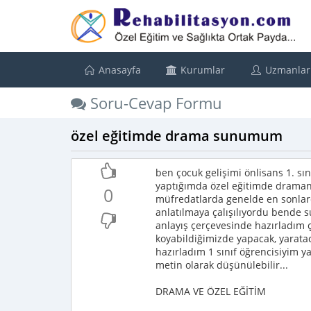
Anasayfa
Kurumlar
Uzmanlar
Soru-Cevap Formu
özel eğitimde drama sunumum
ben çocuk gelişimi önlisans 1. sı
yaptığımda özel eğitimde draman
0
müfredatlarda genelde en sonlard
anlatılmaya çalışılıyordu bend
anlayış çerçevesinde hazırladım ç
koyabildiğimizde yapacak, yarata
hazırladım 1 sınıf öğrencisiyim yal
metin olarak düşünülebilir...
DRAMA VE ÖZEL EĞİTİM