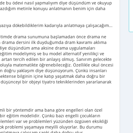
nde bu ödevi nasıl yapmalıyım diye düşündüm ve okuyup
 yazdığım metinle konuyu anlatmanın benim için daha
azıya dökebildiklerim kadarıyla anlatmaya çalışacağım...
ğitimde drama sunumuna başlamadan önce drama ne
n drama dersini ilk duyduğumda dram kavramı aklıma
y diye düşündüm ama aksine drama uygulamaları
 eğitim modeliymiş ve bu model alternatif yenilikçi ve
n artan tercih edilen bir anlayış olmuş. Sanırım gelecekte
oluyla matematikte öğrenebileceğiz. Özellikle okul öncesi
 en doğru yaklaşım diye düşünüyorum. Çünkü insanları
tmektense bilginin içine katıp yaşatmak daha doğru bir
ir düşünceyi bir objeyi tiyatro tekniklerinden yararlanarak
li bir yöntemdir ama bana göre engelleri olan özel
bir eğitim modelidir. Çünkü bazı engelli çocukların
lemleri var ve problemleri yüzünden özgüven eksikliği
çok problemi yaşamaya meyilli oluyorlar. Bu durumu
 anlatmaya çalışsam sanki daha doğru olur.