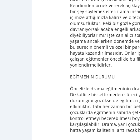
Kendimden örnek vererek açıklaya
bir şey söylemek isteriz ama in
içimize attığımızla kalırız ve o t
olumsuzluktur. Peki biz gözle gö
davranıyorsak acaba engelli arka
diyebiliyorlar mı? İşte can alıcı s
yaşama ancak erken dönemde veril
bu sürecin önemli ve özel bir par
hayata kazandırılmasıdır. Onlar iç
çalışan eğitmenler öncelikle bu f
yönlendirmelidirler.
EĞİTMENİN DURUMU
Öncelikle drama eğitmeninin dra
Dikkatlice hissettirmeden süreci
durum gibi gözükse de eğitimci i
etkinliktir. Tabi her zaman bir be
çocuklarda eğitmenin sabırla şef
kontrol etmeyi becerebilmesi bö
karşılaşılabilir. Drama, yani çocu
hatta yaşam kalitesini arttıracak bi