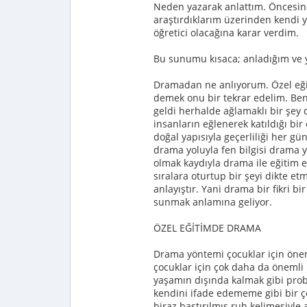
Neden yazarak anlattım. Öncesi
araştırdıklarım üzerinden kendi
öğretici olacağına karar verdim.
Bu sunumu kısaca; anladığım ve y
Dramadan ne anlıyorum. Özel e
demek onu bir tekrar edelim. Be
geldi herhalde ağlamaklı bir şe
insanların eğlenerek katıldığı bir
doğal yapısıyla geçerliliği her gü
drama yoluyla fen bilgisi drama y
olmak kaydıyla drama ile eğitim
sıralara oturtup bir şeyi dikte e
anlayıştır. Yani drama bir fikri b
sunmak anlamına geliyor.
ÖZEL EĞİTİMDE DRAMA
Drama yöntemi çocuklar için önem
çocuklar için çok daha da önemli 
yaşamın dışında kalmak gibi prob
kendini ifade edememe gibi bir 
biraz bastırılmış ruh kelimesiyle