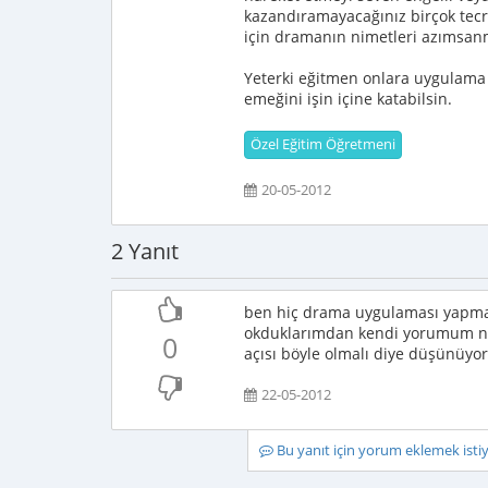
kazandıramayacağınız birçok tecrüb
için dramanın nimetleri azımsan
Yeterki eğitmen onlara uygulama
emeğini işin içine katabilsin.
Özel Eğitim Öğretmeni
20-05-2012
2 Yanıt
ben hiç drama uygulaması yapmad
okduklarımdan kendi yorumum ne
0
açısı böyle olmalı diye düşünüyo
22-05-2012
Bu yanıt için yorum eklemek ist