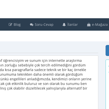
Blog
Soru-Cevap
İlanlar
e-Mağaza
nıf öğrencisiyim ve sunum için internette araştırma
ın zorluğu sebebiyle çok tercih edilmediğini gördüm
a kısa paragraflarla sadece teknik ve bir kaç örnekle
e sunumuma teknikten daha önemli olarak gördüğüm
ünkü engellileri anladığımızda, kendimizi onların yerine
cak çok etkinlik buluruz ve son olarak bu sunumu ben
nış çok olabilir düzeltilecek yalnışlarıyla alternatif bir