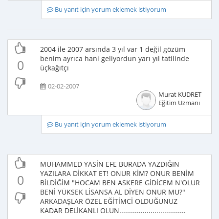
Bu yanıt için yorum eklemek istiyorum
2004 ile 2007 arsında 3 yıl var 1 değil gözüm
benim ayrıca hani geliyordun yarı yıl tatilinde
0
üçkağıtçı
02-02-2007
Murat KUDRET
Eğitim Uzmanı
Bu yanıt için yorum eklemek istiyorum
MUHAMMED YASİN EFE BURADA YAZDIĞIN
YAZILARA DİKKAT ET! ONUR KİM? ONUR BENİM
0
BİLDİĞİM "HOCAM BEN ASKERE GİDİCEM N'OLUR
BENİ YÜKSEK LİSANSA AL DİYEN ONUR MU?"
ARKADAŞLAR ÖZEL EĞİTİMCİ OLDUĞUNUZ
KADAR DELİKANLI OLUN..................................