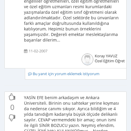
engelliler öğretmenleri, özel eğitim öğretmenleri
ve özel eğitim uzmanları resmi kurumlardaki
yazışmalarda özel eğitim sınıf öğretmeni olarak
adlandırılmaktadır. Özel sektörde bu ünvanların
farklı amaçlar doğrultusunda kullanıldığına
katılıyorum. Hepimiz bunun örneklerini
yaşamışızdır. Değereli emektar meslektaşlarıma
başarılar dilerim...
11-02-2007
Koray YAVUZ
Özel Eğitim Öğretme
Bu yanıt için yorum eklemek istiyorum
YASİN EFE benim arkadaşım ve Ankara
Üniversiteli. Birinin onu sahtekar yerine koyması
0
da nedense canımı sıkıyor. Ayrıca bildiğim ve 4
yılda tanıdığım kadarıyla büyük ölçüde delikanlı
sayılır. CEVAP vermemdeki bir amaç; onun ismi
ile ilgili SİNİR BOZUCU yazın. Neymiş efendim,
GÜZEL İSMİ kötü KULANIYORmuş... Nerden