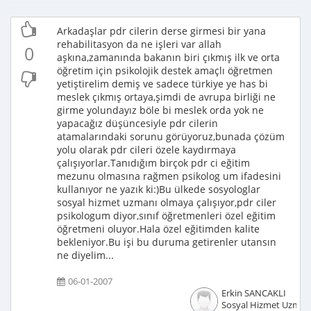
Arkadaşlar pdr cilerin derse girmesi bir yana
rehabilitasyon da ne işleri var allah
0
aşkına,zamanında bakanın biri çıkmış ilk ve orta
öğretim için psikolojik destek amaçlı öğretmen
yetiştirelim demiş ve sadece türkiye ye has bi
meslek çıkmış ortaya,şimdi de avrupa birliği ne
girme yolundayız böle bi meslek orda yok ne
yapacağız düşüncesiyle pdr cilerin
atamalarındaki sorunu görüyoruz,bunada çözüm
yolu olarak pdr cileri özele kaydırmaya
çalışıyorlar.Tanıdığım birçok pdr ci eğitim
mezunu olmasına rağmen psikolog um ifadesini
kullanıyor ne yazık ki:)Bu ülkede sosyologlar
sosyal hizmet uzmanı olmaya çalışıyor,pdr ciler
psikologum diyor,sınıf öğretmenleri özel eğitim
öğretmeni oluyor.Hala özel eğitimden kalite
bekleniyor.Bu işi bu duruma getirenler utansın
ne diyelim...
06-01-2007
Erkin SANCAKLI
Sosyal Hizmet Uzman