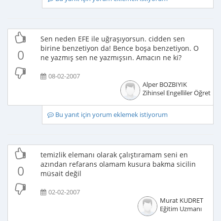
Sen neden EFE ile uğraşıyorsun. cidden sen
birine benzetiyon da! Bence boşa benzetiyon. O
0
ne yazmış sen ne yazmışsın. Amacın ne ki?
08-02-2007
Alper BOZBIYIK
Zihinsel Engelliler Öğretme
Bu yanıt için yorum eklemek istiyorum
temizlik elemanı olarak çalıştıramam seni en
azından refarans olamam kusura bakma sicilin
0
müsait değil
02-02-2007
Murat KUDRET
Eğitim Uzmanı