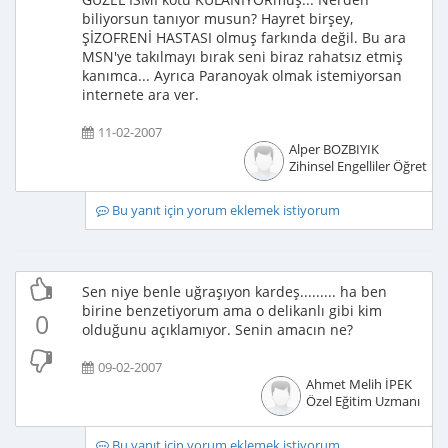
biliyorsun tanıyor musun? Hayret birşey,
ŞİZOFRENİ HASTASI olmuş farkında değil. Bu ara
MSN'ye takılmayı bırak seni biraz rahatsız etmiş
kanımca... Ayrıca Paranoyak olmak istemiyorsan
internete ara ver.
11-02-2007
Alper BOZBIYIK
Zihinsel Engelliler Öğretme
Bu yanıt için yorum eklemek istiyorum
Sen niye benle uğraşıyon kardeş......... ha ben
birine benzetiyorum ama o delikanlı gibi kim
0
olduğunu açıklamıyor. Senin amacın ne?
09-02-2007
Ahmet Melih İPEK
Özel Eğitim Uzmanı
Bu yanıt için yorum eklemek istiyorum