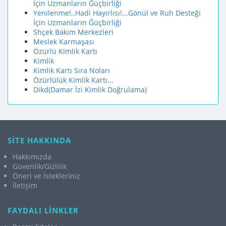
İçin Uzmanların Ğüçbirliği
Yenilenme!..Hadi Hayırlısı!...Gönül ve Ruh Desteği
İçin Uzmanların Ğüçbirliği
Shçek Bakım Merkezleri
Meslek Karmaşası
Özürlü Kimlik Kartı
Kimlik
Kimlik Kartı Sıra Noları
Özürlülük Kimlik Kartı...
Dikd(Damar İzi Kimlik Doğrulama)
SİTE HAKKINDA
Hakkımızda
Güvenlik/Gizlilik
Öneri ve İstekleriniz
İletişim
FAYDALI LİNKLER