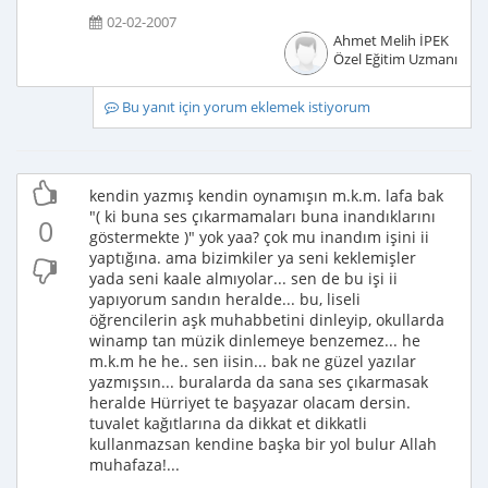
02-02-2007
Ahmet Melih İPEK
Özel Eğitim Uzmanı
Bu yanıt için yorum eklemek istiyorum
kendin yazmış kendin oynamışın m.k.m. lafa bak
"( ki buna ses çıkarmamaları buna inandıklarını
0
göstermekte )" yok yaa? çok mu inandım işini ii
yaptığına. ama bizimkiler ya seni keklemişler
yada seni kaale almıyolar... sen de bu işi ii
yapıyorum sandın heralde... bu, liseli
öğrencilerin aşk muhabbetini dinleyip, okullarda
winamp tan müzik dinlemeye benzemez... he
m.k.m he he.. sen iisin... bak ne güzel yazılar
yazmışsın... buralarda da sana ses çıkarmasak
heralde Hürriyet te başyazar olacam dersin.
tuvalet kağıtlarına da dikkat et dikkatli
kullanmazsan kendine başka bir yol bulur Allah
muhafaza!...