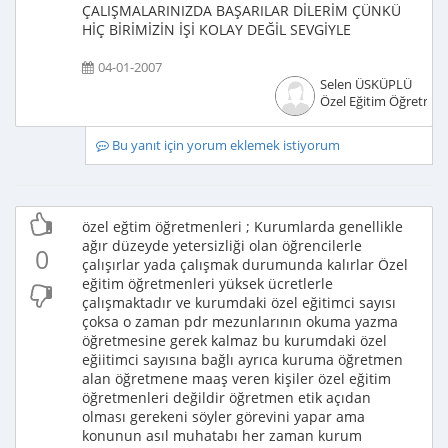
ÇALIŞMALARINIZDA BAŞARILAR DİLERİM ÇÜNKÜ
HİÇ BİRİMİZİN İŞİ KOLAY DEĞİL SEVGİYLE
04-01-2007
Selen ÜSKÜPLÜ
Özel Eğitim Öğretmen
Bu yanıt için yorum eklemek istiyorum
özel eğtim öğretmenleri ; Kurumlarda genellikle
ağır düzeyde yetersizliği olan öğrencilerle
0
çalışırlar yada çalışmak durumunda kalırlar Özel
eğitim öğretmenleri yüksek ücretlerle
çalışmaktadır ve kurumdaki özel eğitimci sayısı
çoksa o zaman pdr mezunlarının okuma yazma
öğretmesine gerek kalmaz bu kurumdaki özel
eğiitimci sayısına bağlı ayrıca kuruma öğretmen
alan öğretmene maaş veren kişiler özel eğitim
öğretmenleri değildir öğretmen etik açıdan
olması gerekeni söyler görevini yapar ama
konunun asıl muhatabı her zaman kurum