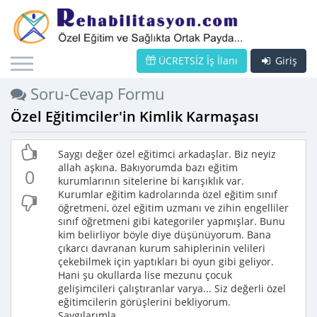
ÜCRETSİZ İş İlanı
Giriş
Soru-Cevap Formu
Özel Eğitimciler'in Kimlik Karmaşası
Saygı değer özel eğitimci arkadaşlar. Biz neyiz
allah aşkına. Bakıyorumda bazı eğitim
0
kurumlarının sitelerine bi karışıklık var.
Kurumlar eğitim kadrolarında özel eğitim sınıf
öğretmeni, özel eğitim uzmanı ve zihin engelliler
sınıf öğretmeni gibi kategoriler yapmışlar. Bunu
kim belirliyor böyle diye düşünüyorum. Bana
çıkarcı davranan kurum sahiplerinin velileri
çekebilmek için yaptıkları bi oyun gibi geliyor.
Hani şu okullarda lise mezunu çocuk
gelişimcileri çalıştıranlar varya... Siz değerli özel
eğitimcilerin görüşlerini bekliyorum.
Saygılarımla...