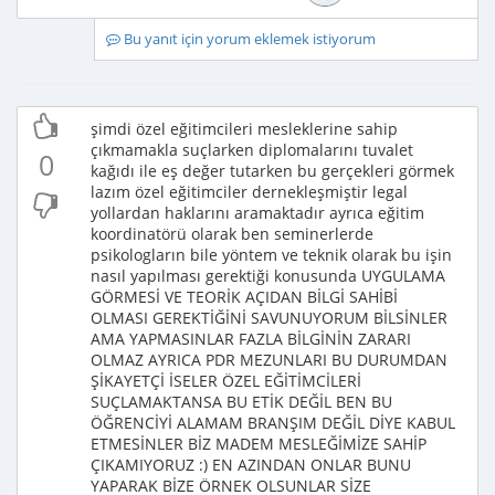
Bu yanıt için yorum eklemek istiyorum
şimdi özel eğitimcileri mesleklerine sahip
çıkmamakla suçlarken diplomalarını tuvalet
0
kağıdı ile eş değer tutarken bu gerçekleri görmek
lazım özel eğitimciler dernekleşmiştir legal
yollardan haklarını aramaktadır ayrıca eğitim
koordinatörü olarak ben seminerlerde
psikologların bile yöntem ve teknik olarak bu işin
nasıl yapılması gerektiği konusunda UYGULAMA
GÖRMESİ VE TEORİK AÇIDAN BİLGİ SAHİBİ
OLMASI GEREKTİĞİNİ SAVUNUYORUM BİLSİNLER
AMA YAPMASINLAR FAZLA BİLGİNİN ZARARI
OLMAZ AYRICA PDR MEZUNLARI BU DURUMDAN
ŞİKAYETÇİ İSELER ÖZEL EĞİTİMCİLERİ
SUÇLAMAKTANSA BU ETİK DEĞİL BEN BU
ÖĞRENCİYİ ALAMAM BRANŞIM DEĞİL DİYE KABUL
ETMESİNLER BİZ MADEM MESLEĞİMİZE SAHİP
ÇIKAMIYORUZ :) EN AZINDAN ONLAR BUNU
YAPARAK BİZE ÖRNEK OLSUNLAR SİZE