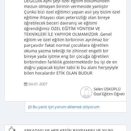
DEĞİLDİR.Aynı şeyi özel eğitim bölümünden
mezun olmayan birinin vermeside yanlıştır
Çünkü bizi özel eğitimci yapan asıl şey bizim özel
eğitime ihtayacı olan yetersizliği olan bireye
öğretilecek beceri davranış ve eğitimi
öğrendiğimiz ÖZEL EĞİTİM YÖNTEM VE
TEKNİKLERİ İLE YAPIYOR OLMAMIZDIR .Genel
eğitim ve özel eğitim birbirinin ayrılmaz bir
parçasıdır fakat normal çocuklara öğretilen
okuma yazma tekniği ile zihinsel engelli bir
bireye yada işitme eng bir çocuğa öğretilen
birbirinden farklılık göstermektedir bu işi de en
doğru yapacak kişiler tabii ki bu alanı herşeyiyle
bilen hocalardır ETİK OLAN BUDUR
04-01-2007
Selen ÜSKÜPLÜ
Özel Eğitim Öğretmen
Bu yanıt için yorum eklemek istiyorum
ARKADAŞLAR HER KESİN BAYRAMINI VE YILINI