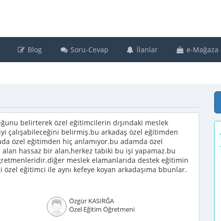
Blog
Soru-Cevap
İlanlar
e-Mağaza
uğunu belirterek özel eğitimcilerin dışındaki meslek
yi çalışabileceğini belirmiş.bu arkadaş özel eğitimden
da özel eğitimden hiç anlamıyor.bu adamda özel
 alan hassaz bir alan,herkez tabiki bu işi yapamaz.bu
öğretmenleridir.diğer meslek elamanlarıda destek eğitimin
 özel eğitimci ile aynı kefeye koyan arkadaşıma bbunlar.
Özgür KASIRĞA
Özel Eğitim Öğretmeni