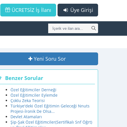
ÜCRETSİZ İş İlanı
Üye Girişi
Yeni Soru Sor
Benzer Sorular
Özel Eğitimciler Derneği
Özel Eğitimciler Eylemde
Çoklu Zeka Teorisi
Türkiye'deki Özel Eğitimin Geleceği Nnuts
Projesi-İronik De Olsa...
Devlet Atamaları
Şip-Şak Özel Eğitimciler(Sertifikalı Snf Öğrt)