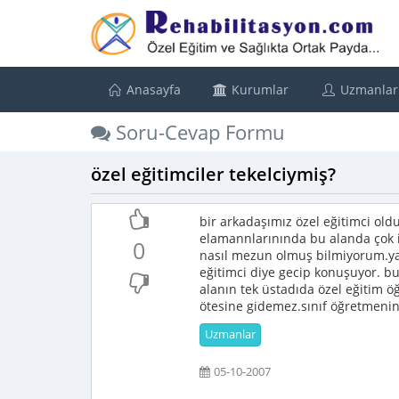
Anasayfa
Kurumlar
Uzmanlar
Soru-Cevap Formu
özel eğitimciler tekelciymiş?
bir arkadaşımız özel eğitimci old
elamannlarınında bu alanda çok i
0
nasıl mezun olmuş bilmiyorum.ya
eğitimci diye gecip konuşuyor. bu
alanın tek üstadıda özel eğitim 
ötesine gidemez.sınıf öğretmenini
Uzmanlar
05-10-2007