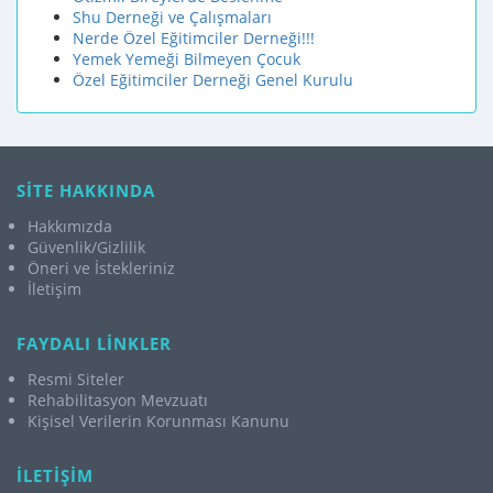
Shu Derneği ve Çalışmaları
Nerde Özel Eğitimciler Derneği!!!
Yemek Yemeği Bilmeyen Çocuk
Özel Eğitimciler Derneği Genel Kurulu
SİTE HAKKINDA
Hakkımızda
Güvenlik/Gizlilik
Öneri ve İstekleriniz
İletişim
FAYDALI LİNKLER
Resmi Siteler
Rehabilitasyon Mevzuatı
Kişisel Verilerin Korunması Kanunu
İLETİŞİM