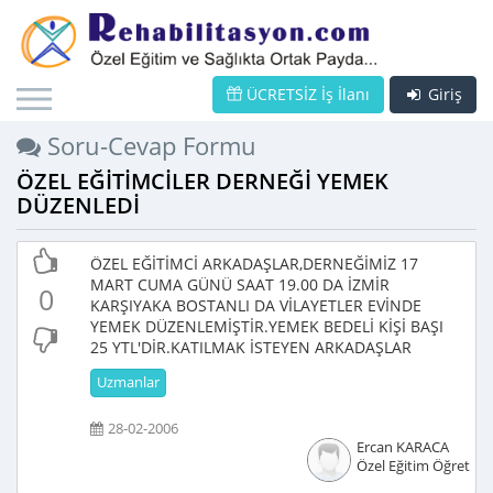
ÜCRETSİZ İş İlanı
Giriş
Soru-Cevap Formu
ÖZEL EĞİTİMCİLER DERNEĞİ YEMEK
DÜZENLEDİ
ÖZEL EĞİTİMCİ ARKADAŞLAR,DERNEĞİMİZ 17
MART CUMA GÜNÜ SAAT 19.00 DA İZMİR
0
KARŞIYAKA BOSTANLI DA VİLAYETLER EVİNDE
YEMEK DÜZENLEMİŞTİR.YEMEK BEDELİ KİŞİ BAŞI
25 YTL'DİR.KATILMAK İSTEYEN ARKADAŞLAR
Uzmanlar
28-02-2006
Ercan KARACA
Özel Eğitim Öğretme