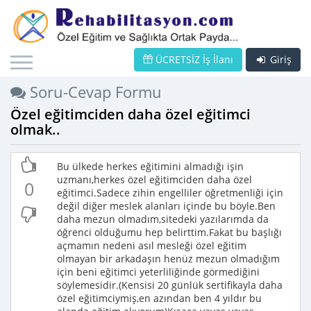
ÜCRETSİZ İş İlanı
Giriş
Soru-Cevap Formu
Özel eğitimciden daha özel eğitimci
olmak..
Bu ülkede herkes eğitimini almadığı işin
uzmanı,herkes özel eğitimciden daha özel
0
eğitimci.Sadece zihin engelliler öğretmenliği için
değil diğer meslek alanları içinde bu böyle.Ben
daha mezun olmadım,sitedeki yazılarımda da
öğrenci olduğumu hep belirttim.Fakat bu başlığı
açmamın nedeni asıl mesleği özel eğitim
olmayan bir arkadaşın henüz mezun olmadığım
için beni eğitimci yeterliliğinde görmediğini
söylemesidir.(Kensisi 20 günlük sertifikayla daha
özel eğitimciymiş,en azından ben 4 yıldır bu