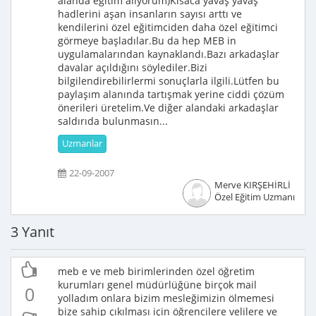
alanda eğitim alıyorum)Kısaca yavaş yavaş
hadlerini aşan insanların sayısı arttı ve
kendilerini özel eğitimciden daha özel eğitimci
görmeye başladılar.Bu da hep MEB in
uygulamalarından kaynaklandı.Bazı arkadaşlar
davalar açıldığını söylediler.Bizi
bilgilendirebilirlermi sonuçlarla ilgili.Lütfen bu
paylaşım alanında tartışmak yerine ciddi çözüm
önerileri üretelim.Ve diğer alandaki arkadaşlar
saldırıda bulunmasın...
Uzmanlar
22-09-2007
Merve KIRŞEHİRLİ
Özel Eğitim Uzmanı
3 Yanıt
meb e ve meb birimlerinden özel öğretim
kurumları genel müdürlüğüne birçok mail
0
yolladım onlara bizim mesleğimizin ölmemesi
bize sahip çıkılması için öğrencilere velilere ve