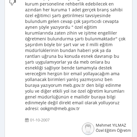
kurum personeline rehberlik edebilecek en
azından her kuruma 1 adet gerçek branş sahibi
özel eğitimci şartı getirilmesi tavsiyesinde
bulundum gelen cevap çok şaşırtıcıdı cevapta
aynen şöyle yazıyordu " özel eğitim
kurumlarında zaten zihin ve işitme engelliler
öğretmeni bulundurma şartı bulunmaktadır" çok
şaşırdım böyle bir şart var ve il milli eğitim
müdürlüklerinin bundan haberi yok ya da
rantları uğruna bu konuda esnek davranıp bu
şartı uygulamıyorlar ya da meb onlara bu
esnekliği sağlıyor bende tamamıyla destek
vereceğim hergün bir email yollayacağım ama
yollanacak birimleri yanlış yazmışsınız ben
buraya yazıyorum meb.gov.tr den bilgi edinme
yolu ve diğer etkili yol ise özel öğretim kurumları
genel müdürlüğünün e mailidir buraya bilgi
edinmeyle değil direkt email olarak yolluyoruz
adresi: ookgm@meb.gov.tr
01-10-2007
Mehmet YILMAZ
Özel Eğitim Öğretmeni