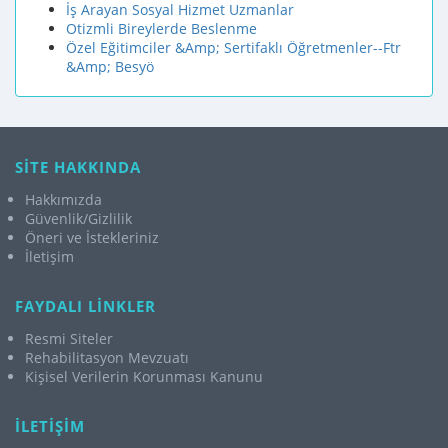
İş Arayan Sosyal Hizmet Uzmanlar
Otizmli Bireylerde Beslenme
Özel Eğitimciler &Amp; Sertifaklı Öğretmenler--Ftr
&Amp; Besyö
SİTE HAKKINDA
Hakkımızda
Güvenlik/Gizlilik
Öneri ve İstekleriniz
İletişim
FAYDALI LİNKLER
Resmi Siteler
Rehabilitasyon Mevzuatı
Kişisel Verilerin Korunması Kanunu
İLETİŞİM