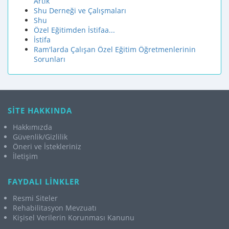
Artık
Shu Derneği ve Çalışmaları
Shu
Özel Eğitimden İstifaa...
İstifa
Ram'larda Çalışan Özel Eğitim Öğretmenlerinin
Sorunları
SİTE HAKKINDA
Hakkımızda
Güvenlik/Gizlilik
Öneri ve İstekleriniz
İletişim
FAYDALI LİNKLER
Resmi Siteler
Rehabilitasyon Mevzuatı
Kişisel Verilerin Korunması Kanunu