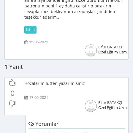
ama araya pandemi girdi sizce durumum ne olur
patronum beni 1 ay daha çalıştırıp bırakır mı
cevaplarınızı bekliyorum arkadaşlar şimdiden
teşekkür ederim..
Istıfa
15-05-2021
Elfur BATAKÇI
Özel Eğitim Uzmanı
1 Yanıt
Hocalarım lütfen yazar mısınız
0
17-05-2021
Elfur BATAKÇI
Özel Eğitim Uzmanı
Yorumlar