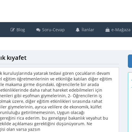
Blog
Soru-Cevap
İlanlar
e-Mağaza
ık kıyafet
ağlık kuruluşlarında yatarak tedavi gören çocukların devam
l eğitim öğretmenlerinin ve etkinliğe katılan diğer eğitim
 ile makama girme dışındaki, öğrencilerle bir arada
 etkinliklerinde daha rahat hareket edebilmeleri için
enleri gibi eşofman giymelerinin, 2- Öğrencilerin iş
olmak üzere, diğer eğitim etkinlikleri sırasında rahat
ler giymelerinin, ayrıca velilere de ekonomik, külfet
 zorunluluğu getirilmemesinin, Uygun olacağı
 gereğini rica ederim. bu genelgeyi bakanlık veyahut bu
r şekilde açıklaması gerektiğini düşünüyorum. Ne
lgisi olan varsa yazsın