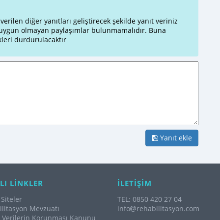
rilen diğer yanıtları geliştirecek şekilde yanıt veriniz
a uygun olmayan paylaşımlar bulunmamalıdır. Buna
leri durdurulacaktır
Yanıt ekle
LI LİNKLER
İLETİŞİM
Siteler
TEL: 0850 420 27 04
litasyon Mevzuatı
info
rehabilitasyon.com
l Verilerin Korunması Kanunu