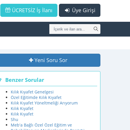
ÜCRETSİZ İş İlanı
Üye Girişi
Yeni Soru Sor
Benzer Sorular
Kılık Kıyafet Genelgesi
Özel Eğitimde Kılık Kıyafet
Kılık Kıyafet Yöneltmeliği Arıyorum
Kılık Kıyafet
Kılık Kıyafet
Shu
Meb'a Bağlı Özel Özel Eğitim ve