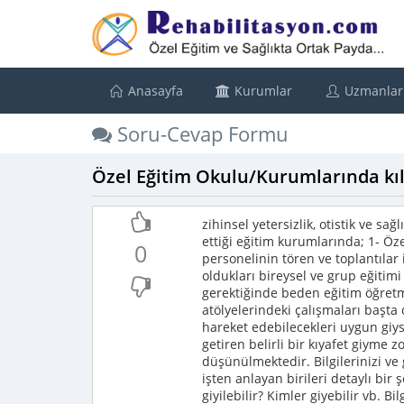
Anasayfa
Kurumlar
Uzmanlar
Soru-Cevap Formu
Özel Eğitim Okulu/Kurumlarında kıl
zihinsel yetersizlik, otistik ve s
ettiği eğitim kurumlarında; 1- Öze
0
personelinin tören ve toplantılar
oldukları bireysel ve grup eğitimi
gerektiğinde beden eğitim öğretm
atölyelerindeki çalışmaları başta 
hareket edebilecekleri uygun giysi
getiren belirli bir kıyafet giyme
düşünülmektedir. Bilgilerinizi ve
işten anlayan birileri detaylı bi
giyilebilir? Kimler giyebilir vb. Bi