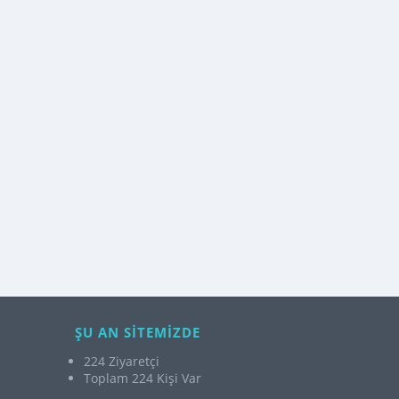
ŞU AN SİTEMİZDE
224 Ziyaretçi
Toplam 224 Kişi Var