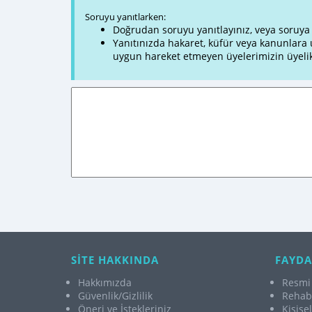
Soruyu yanıtlarken:
Doğrudan soruyu yanıtlayınız, veya soruya ve
Yanıtınızda hakaret, küfür veya kanunlar
uygun hareket etmeyen üyelerimizin üyelik
SİTE HAKKINDA
FAYDA
Hakkımızda
Resmi 
Güvenlik/Gizlilik
Rehabi
Öneri ve İstekleriniz
Kişise