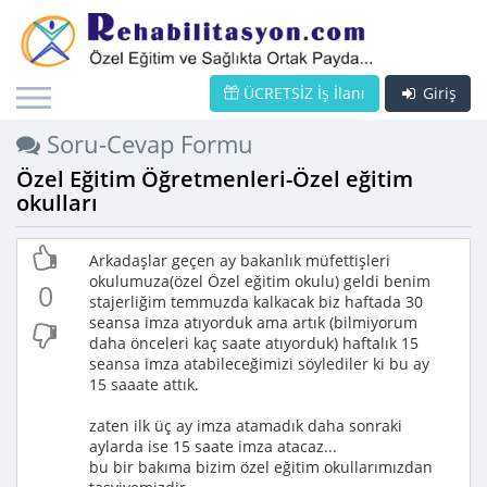
ÜCRETSİZ İş İlanı
Giriş
Soru-Cevap Formu
Özel Eğitim Öğretmenleri-Özel eğitim
okulları
Arkadaşlar geçen ay bakanlık müfettişleri
okulumuza(özel Özel eğitim okulu) geldi benim
0
stajerliğim temmuzda kalkacak biz haftada 30
seansa imza atıyorduk ama artık (bilmiyorum
daha önceleri kaç saate atıyorduk) haftalık 15
seansa imza atabileceğimizi söylediler ki bu ay
15 saaate attık.
zaten ilk üç ay imza atamadık daha sonraki
aylarda ise 15 saate imza atacaz...
bu bir bakıma bizim özel eğitim okullarımızdan