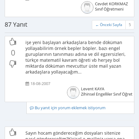
Cevdet KORKMAZ
Sınıf Öğretmeni
87 Yanıt
← Önceki Sayfa
5
işe yeni başlayan arkadaşlara bende döküman
yollayabilirim örnek bepler böpler. bazı engel
0
guruplarının tanınması adına ve dil egzersizleri,
türkçe matematil kavram öğreti vb herşey bol
miktarda döküman mevcuttur üste mail yazan
arkadaşlara yollayacağım...
18-08-2007
Levent KAYA
Zihinsel Engelliler Sınıf Öğretme
Bu yanıt için yorum eklemek istiyorum
Sayın hocam göndereceğim dosyaları sitenize
nasıl göndereceğim?Kişisel e-mailiniz varsa ona