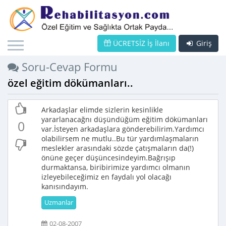
ÜCRETSİZ İş İlanı
Giriş
Soru-Cevap Formu
özel eğitim dökümanları..
Arkadaşlar elimde sizlerin kesinlikle
yararlanacağnı düşündüğüm eğitim dökümanları
0
var.İsteyen arkadaşlara gönderebilirim.Yardımcı
olabilirsem ne mutlu..Bu tür yardımlaşmaların
meslekler arasındaki sözde çatışmaların da(!)
önüne geçer düşüncesindeyim.Bağrışıp
durmaktansa, biribirimize yardımcı olmanın
izleyebileceğimiz en faydalı yol olacağı
kanısındayım.
Uzmanlar
02-08-2007