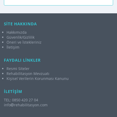
SİTE HAKKINDA
Hakkımızda
Güvenlik/Gizlilik
Öneri ve İstekleriniz
İletişim
FAYDALI LİNKLER
Resmi Siteler
Rehabilitasyon Mevzuatı
Kişisel Verilerin Korunması Kanunu
İLETİŞİM
TEL: 0850 420 27 04
info
rehabilitasyon.com