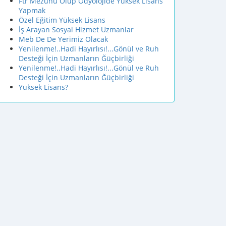
Ftr Mezunu Olup Odyolojide Yuksek Lisans
Yapmak
Özel Eğitim Yüksek Lisans
İş Arayan Sosyal Hizmet Uzmanlar
Meb De De Yerimiz Olacak
Yenilenme!..Hadi Hayırlısı!...Gönül ve Ruh
Desteği İçin Uzmanların Ğüçbirliği
Yenilenme!..Hadi Hayırlısı!...Gönül ve Ruh
Desteği İçin Uzmanların Ğüçbirliği
Yüksek Lisans?