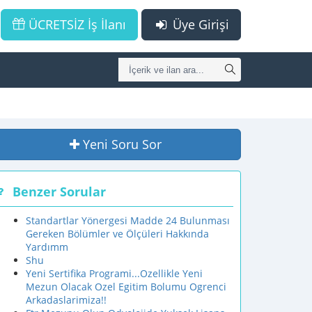
ÜCRETSİZ İş İlanı
Üye Girişi
Yeni Soru Sor
Benzer Sorular
Standartlar Yönergesi Madde 24 Bulunması
Gereken Bölümler ve Ölçüleri Hakkında
Yardımm
Shu
Yeni Sertifika Programi...Ozellikle Yeni
Mezun Olacak Ozel Egitim Bolumu Ogrenci
Arkadaslarimiza!!