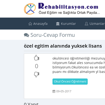
Anasayfa
Kurumlar
Uzmanlar
Soru-Cevap Formu
özel egitim alanında yuksek lisans
okulöncesi öğretmenliği mezunuy
istiyorum fakat ales sonucumda 
0
bilmiyorum.Okulöncesi ea ve özel
puanı mı dikkate almalıyım yl ba
Okul Öncesi Öğretmeni
09-05-2017
0 Yanıt