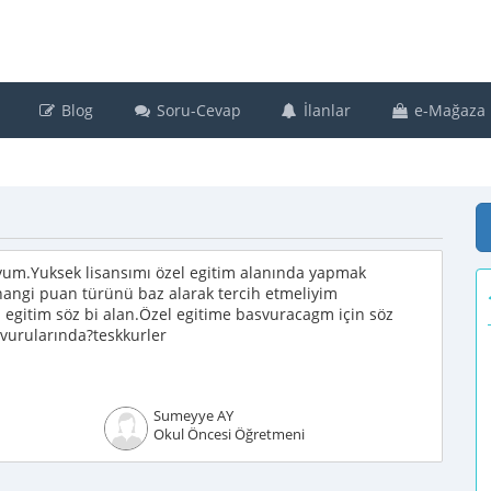
Blog
Soru-Cevap
İlanlar
e-Mağaza
um.Yuksek lisansımı özel egitim alanında yapmak
hangi puan türünü baz alarak tercih etmeliyim
 egitim söz bi alan.Özel egitime basvuracagm için söz
svurularında?teskkurler
Sumeyye AY
Okul Öncesi Öğretmeni