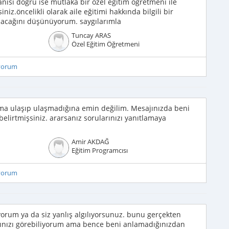
ısı doğru ise mutlaka bir özel eğitim öğretmeni ile
iz.öncelikli olarak aile eğitimi hakkında bilgili bir
lacağını düşünüyorum. saygılarımla
Tuncay ARAS
Özel Eğitim Öğretmeni
iyorum
ma ulaşıp ulaşmadığına emin değilim. Mesajınızda beni
belirtmişsiniz. ararsanız sorularınızı yanıtlamaya
Amir AKDAĞ
Eğitim Programcısı
iyorum
iyorum ya da siz yanlış algılıyorsunuz. bunu gerçekten
ğınızı görebiliyorum ama bence beni anlamadığınızdan