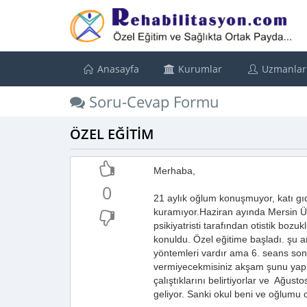
Anasayfa
Kurumlar
Uzmanlar
Soru-Cevap Formu
ÖZEL EĞİTİM
Merhaba,
0
21 aylık oğlum konuşmuyor, katı gıda
kuramıyor.Haziran ayında Mersin Ün
psikiyatristi tarafından otistik bozu
konuldu. Özel eğitime başladı. şu 
yöntemleri vardır ama 6. seans so
vermiyecekmisiniz akşam şunu yapı
çalıştıklarını belirtiyorlar ve Ağus
geliyor. Sanki okul beni ve oğlumu 