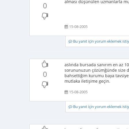
alması düşünülen uzmanlarla mu
0
15-08-2005
Bu yanıt için yorum eklemek ist
aslında bursada sanırım en az 1
sorununuzun çözümğünde size dah
0
bahsettiğim kurumu baya tavsiye
mutlaka iletişime geçin.
15-08-2005
Bu yanıt için yorum eklemek ist