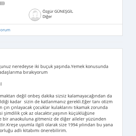
)))
Özgür GÜNEŞGİL
Diğer
iyorum
uğunuz neredeyse iki buçuk yaşında.Yemek konusunda
rkadaşlarıma bırakıyorum
l
lmaktan değil onbeş dakika sizsiz kalamayacağından da
ldiği kadar sizin de katlanmanız gerekli.Eğer tanı otizm
ın çın çınlayacak çocuklar kulaklarını tıkamak zorunda
isi şimdilik çok az olacaktır,yaşının küçüklüğüne
e bir anaokuluna gitmeniz de diğer aileler yüzünden
ktir.Kreşe uyumla ilgili olarak size 1994 yılından bu yana
orluğu adlı kitabımı önerebilirim.