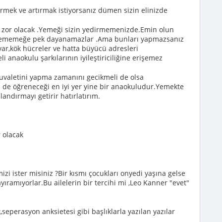
girmek ve artırmak istiyorsanız dümen sizin elinizde
z zor olacak .Yemeği sizin yedirmemenizde.Emin olun
ler yememeğe pek dayanamazlar .Ama bunları yapmazsanız
 var,kök hücreler ve hatta büyücü adresleri
li anaokulu şarkılarının iyileştiriciliğine erişemez
tuvaletini yapma zamanını gecikmeli de olsa
ni de öğreneceği en iyi yer yine bir anaokuludur.Yemekte
alandırmayı getirir hatırlatırım.
 olacak
izi ister misiniz ?Bir kısmı çocukları onyedi yaşına gelse
yıramıyorlar.Bu ailelerin bir tercihi mi ,Leo Kanner "evet"
seperasyon anksietesi gibi başlıklarla yazılan yazılar
.