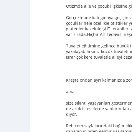
Otizmde aile ve çocuk ilişkisine 
Gerçektende katı gıdaya geçişini
çocuklar hele özellikle otistik
glutenler kazeinler,AİT terapileri
var sırada.Hiçbir AİT tedavisi neşe
Tuvalet eğitimine gelince büyük 
yakalayabilirsiniz küçük tuvaleti
ısrar çok kere tuvaletle aileyi cez
Kreşte ondan ayrı kalmanızda zor
ama
size sıkıntı yaşayanları göstermem
de artık isteselerde yanlarından a
diyor.
Reh com sayfalarındaki bağımlılık,
sahanın içinden gelmiş yazılardır