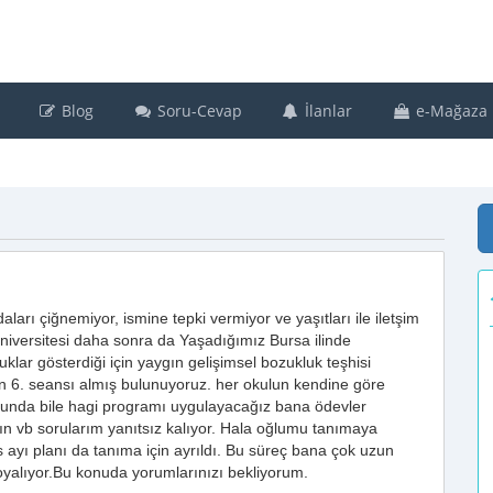
Blog
Soru-Cevap
İlanlar
e-Mağaza
ları çiğnemiyor, ismine tepki vermiyor ve yaşıtları ile iletşim
iversitesi daha sonra da Yaşadığımız Bursa ilinde
kluklar gösterdiği için yaygın gelişimsel bozukluk teşhisi
an 6. seansı almış bulunuyoruz. her okulun kendine göre
nunda bile hagi programı uygulayacağız bana ödevler
n vb sorularım yanıtsız kalıyor. Hala oğlumu tanımaya
tos ayı planı da tanıma için ayrıldı. Bu süreç bana çok uzun
oyalıyor.Bu konuda yorumlarınızı bekliyorum.