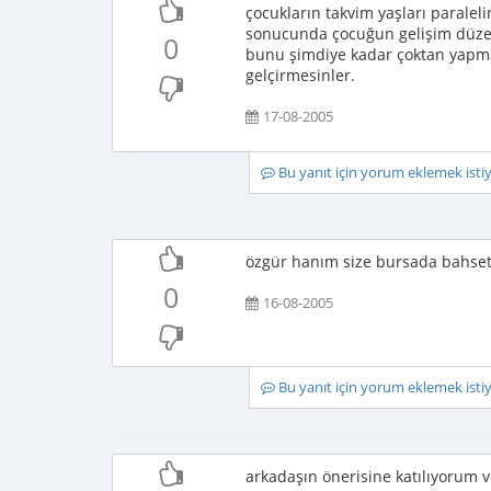
çocukların takvim yaşları parale
sonucunda çocuğun gelişim düzey
0
bunu şimdiye kadar çoktan yapmalı
gelçirmesinler.
17-08-2005
Bu yanıt için yorum eklemek ist
özgür hanım size bursada bahset
0
16-08-2005
Bu yanıt için yorum eklemek ist
arkadaşın önerisine katılıyorum 