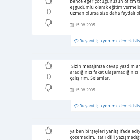
bence eğer çocuğunuzun otizm tan
eşgüdümlü olarak eğitim vermelisin
0
uzman olursa size daha faydalı o
15-08-2005
Bu yanıt için yorum eklemek ist
Sizin mesajınıza cevap yazdım a
aradığınızı fakat ulaşamadığınızı 
0
çalışırım. Selamlar.
15-08-2005
Bu yanıt için yorum eklemek ist
ya ben birşeyleri yanlış ifade ed
çözemedim. tatlı dilli yazışmadı