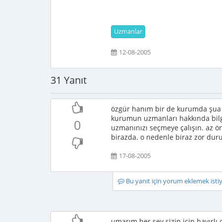
Uzmanlar
12-08-2005
31 Yanıt
özgür hanım bir de kurumda şua 
kurumun uzmanları hakkında bilgil
0
uzmanınızı seçmeye çalışın. az ön
birazda. o nedenle biraz zor duru
17-08-2005
Bu yanıt için yorum eklemek ist
umarım her şey sizin için hayırlı 