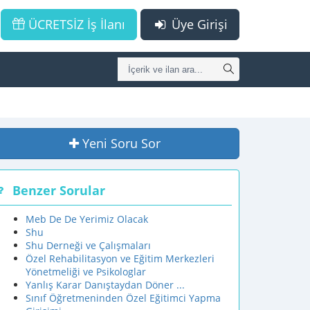
ÜCRETSİZ İş İlanı
Üye Girişi
Yeni Soru Sor
Benzer Sorular
Meb De De Yerimiz Olacak
Shu
Shu Derneği ve Çalışmaları
Özel Rehabilitasyon ve Eğitim Merkezleri
Yönetmeliği ve Psikologlar
Yanlış Karar Danıştaydan Döner ...
Sınıf Öğretmeninden Özel Eğitimci Yapma