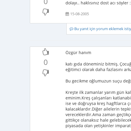
0
dolayı.. haklısınız dost acı söyler :)
15-08-2005
Bu yanıt için yorum eklemek ist
Özgür hanım
0
katı gıda döneminiz bitmiş, Çoc
eğitimci olarak daha fazlasını a
Bu gecikme oğlumuzun suçu deği
Kreşte ilk zamanlar yarım gün ka
eminim.Kreş çalışanları katlanabi
ise ve doğruysa kreş hagftlarca ç
kalacaklardır.Diğer ailelerin tepk
vereceklerdir.Ama zaman geçtikç
gittikçe olanaksız hale gelebilece
piyasada olan yetişkinler imparat