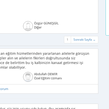
Özgür GÜNEŞGİL
Diğer
1
Sonraki Sayfa →
an eğitim hizmetlerinden yararlanan ailelerle görüşün
er alın ve ailelerin fikirleri doğrultusunda siz
ce de belirttim bu iş kalbinizin kanaat getirmesi işi
mlar olabilliyor.
Abdullah DEMİR
Özel Eğitim Uzmanı
iyorum
olur. siz ipin ucunu sıkı tutun. (bu aramızda sır