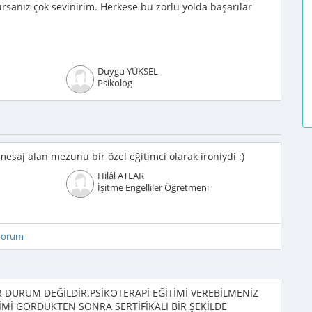
lursanız çok sevinirim. Herkese bu zorlu yolda başarılar
Duygu YÜKSEL
Psikolog
mesaj alan mezunu bir özel eğitimci olarak ironiydi :)
Hilâl ATLAR
İşitme Engelliler Öğretmeni
iyorum
R DURUM DEĞİLDİR.PSİKOTERAPİ EĞİTİMİ VEREBİLMENİZ
İTİMİ GÖRDÜKTEN SONRA SERTİFİKALI BİR ŞEKİLDE