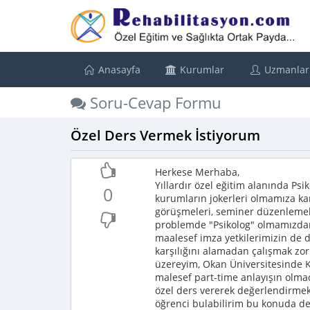
Anasayfa
Kurumlar
Uzmanlar
Soru-Cevap Formu
Özel Ders Vermek İstiyorum
Herkese Merhaba,
Yıllardır özel eğitim alanında Psi
0
kurumların jokerleri olmamıza kar
görüşmeleri, seminer düzenlemeler
problemde "Psikolog" olmamızdan 
maalesef imza yetkilerimizin de 
karşılığını alamadan çalışmak z
üzereyim, Okan Üniversitesinde Kl
malesef part-time anlayışın olma
özel ders vererek değerlendirmek
öğrenci bulabilirim bu konuda de