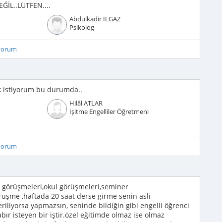
ĞİL..LÜTFEN....
Abdulkadir ILGAZ
Psikolog
iyorum
k istiyorum bu durumda..
Hilâl ATLAR
İşitme Engelliler Öğretmeni
iyorum
li görüşmeleri,okul görüşmeleri,seminer
üşme ,haftada 20 saat derse girme senin asli
eriliyorsa yapmazsın, seninde bildiğin gibi engelli öğrenci
sabır isteyen bir iştir.özel eğitimde olmaz ise olmaz