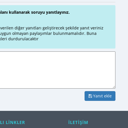
alanı kullanarak soruyu yanıtlayınız.
rilen diğer yanıtları geliştirecek şekilde yanıt veriniz
a uygun olmayan paylaşımlar bulunmamalıdır. Buna
leri durdurulacaktır
Yanıt ekle
LI LİNKLER
İLETİŞİM