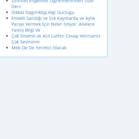
Zihinsel Engelliler Öğretmeninden Özel
Ders
Dikkat Daginikligi,Algi Guclugu
Emekli Sandığı ve Ssk Kayıtlarda ve Aylık
Parayı Vermek İçin Neler İstiyor. Ailelere
Yanlış Bilgi Ve
Çok Önemli ve Acil Lütfen Cevap Verirseniz
Çok Sevinirim
Meb De De Yerimiz Olacak