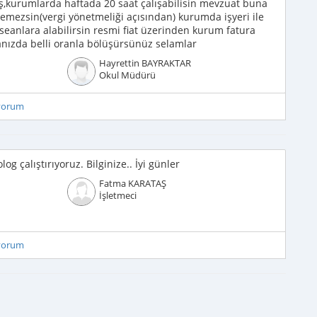
ş,kurumlarda haftada 20 saat çalışabilisin mevzuat buna
mezsin(vergi yönetmeliği açısından) kurumda işyeri ile
seanlara alabilirsin resmi fiat üzerinden kurum fatura
anızda belli oranla bölüşürsünüz selamlar
Hayrettin BAYRAKTAR
Okul Müdürü
iyorum
g çalıştırıyoruz. Bilginize.. İyi günler
Fatma KARATAŞ
İşletmeci
iyorum