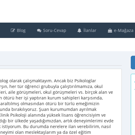
Blog
Soru-Cevap
İlanlar
e-Mağaza
kolog olarak çalışmaktayım. Ancak biz Psikologlar
şın, her tür öğrenci grubuyla çalıştırılmamıza, okul
i, aile görüşmeleri, okul görüşmeleri vs. birçok alan ve
ötürü her işi yaptıran kurum sahipleri karşısında,
daraltılmış olmasından ötürü bir türlü emeğimizin
orunda bırakılıyoruz. Şuan kurumumdan ayrılmak
inik Psikoloji alanında yüksek lisans öğrencisiyim ve
dığı bir ülkede yaşadığımızdan, artık deneyimlerimi evde
 istiyorum. Bu durumda nerelere ilan verebilirim, nasıl
neyimi olan meslektaşlarım ya da özel eğitim