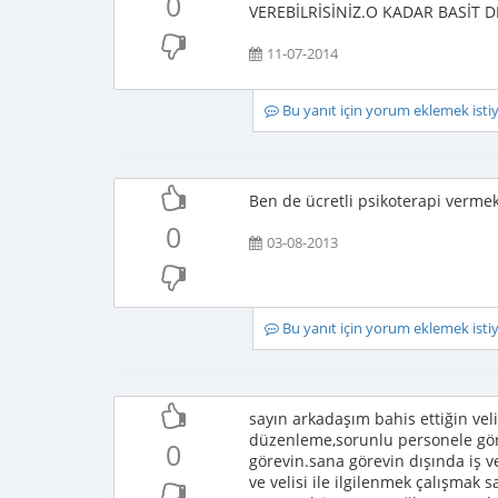
0
VEREBİLRİSİNİZ.O KADAR BASİT DE
11-07-2014
Bu yanıt için yorum eklemek ist
Ben de ücretli psikoterapi verme
0
03-08-2013
Bu yanıt için yorum eklemek ist
sayın arkadaşım bahis ettiğin ve
düzenleme,sorunlu personele gör
0
görevin.sana görevin dışında iş v
ve velisi ile ilgilenmek çalışmak 