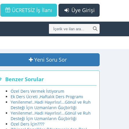
ÜCRETSİZ İş İlanı
Üye Girişi
Yeni Soru Sor
Benzer Sorular
Özel Ders Vermek İstiyorum
Ek Ders Ücreti ,Haftalık Ders Programı
Yenilenme!..Hadi Hayırlısı!...Gönül ve Ruh
Desteği İçin Uzmanların Ğüçbirliği
Yenilenme!..Hadi Hayırlısı!...Gönül ve Ruh
Desteği İçin Uzmanların Ğüçbirliği
Özel Ders İçin????