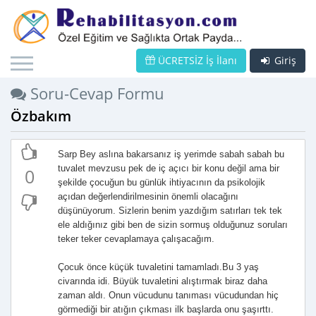
ÜCRETSİZ İş İlanı
Giriş
Soru-Cevap Formu
Özbakım
Sarp Bey aslına bakarsanız iş yerimde sabah sabah bu
tuvalet mevzusu pek de iç açıcı bir konu değil ama bir
0
şekilde çocuğun bu günlük ihtiyacının da psikolojik
açıdan değerlendirilmesinin önemli olacağını
düşünüyorum. Sizlerin benim yazdığım satırları tek tek
ele aldığınız gibi ben de sizin sormuş olduğunuz soruları
teker teker cevaplamaya çalışacağım.
Çocuk önce küçük tuvaletini tamamladı.Bu 3 yaş
civarında idi. Büyük tuvaletini alıştırmak biraz daha
zaman aldı. Onun vücudunu tanıması vücudundan hiç
görmediği bir atığın çıkması ilk başlarda onu şaşırttı.