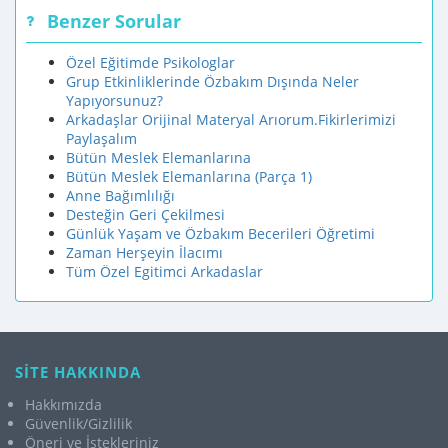
Benzer Sorular
Özel Eğitimde Psikologlar
Grup Etkinliklerinde Özbakım Dışında Neler
Yapıyorsunuz?
Arkadaşlar Orijinal Materyal Arıorum.Fikirlerimizi
Paylaşalım
Bütün Meslek Elemanlarına
Bütün Meslek Elemanlarına (Parça 1)
Anne Bağımlılığı
Desteğin Geri Çekilmesi
Günlük Yaşam ve Özbakım Becerileri Öğretimi
Zaman Herşeyin İlacımı
Tüm Özel Egitimci Arkadaslar
SİTE HAKKINDA
Hakkımızda
Güvenlik/Gizlilik
Öneri ve İstekleriniz