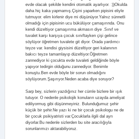
evde olacak şekilde kendini otomatik ayarlıyor. :))Okulda
daha hiç kaka yapmamış.Çişini yaparken pipisini eliyle
tutmuyor. elim kirlenir diye mi düşünüyor.Yalnız sünnetli
olmadığı için pipisinin ucu bükülüyor çamaşırında. Onu
kendi düzeltiyor çamaşırıma akmasın diye .Sınıf ve
tuvalet karşı karşıya çocuk sınıftayken çişi gelince
söylüyor öğretmen tuvalete git diyor. Orada yardımcı
teyze var. kendisi giysisini düzeltiyor geri kalanının
bakıcı teyze tamamlayıp düzeltiyor.Öğretmen
zannediyor ki çocukta evde tuvaleti geldiğinde böyle
yapıyor tedirgin olduğunu zannediyor. Benimle
konuştu.Ben evde böyle bir sorun olmadığını
söylüyorum.Şaşırıyor.Neden acaba diye soruyor?
Sarp bey, sizlerin yazdığınız her cümle bizlere bir ışık
tutuyor. O nedenle psikolojik konuların uzayda ameliyat
ediliyormuş gibi düşünmeyiniz. Bulunduğumuz şehir
küçük bir şehir.Ne yazı ki ne bir çocuk psikologu ne de
bir çocuk psikiyatristi var.Çocuklarla ilgili dal ayrı
diyorlar.Bu nedenle sizlerden bu site aracılığıyla
sorunlarımızı aktarabiliyoruz.