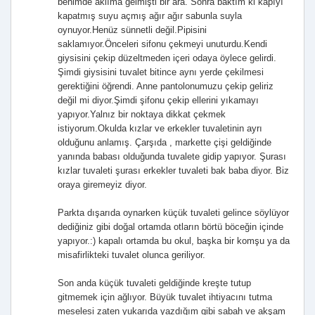
benimde aklıma gelmişti bir ara. Sonra baktım ki kapıyı
kapatmış suyu açmış ağır ağır sabunla suyla
oynuyor.Henüz sünnetli değil.Pipisini
saklamıyor.Önceleri sifonu çekmeyi unuturdu.Kendi
giysisini çekip düzeltmeden içeri odaya öylece gelirdi.
Şimdi giysisini tuvalet bitince aynı yerde çekilmesi
gerektiğini öğrendi. Anne pantolonumuzu çekip geliriz
değil mi diyor.Şimdi şifonu çekip ellerini yıkamayı
yapıyor.Yalnız bir noktaya dikkat çekmek
istiyorum.Okulda kızlar ve erkekler tuvaletinin ayrı
olduğunu anlamış. Çarşıda , markette çişi geldiğinde
yanında babası olduğunda tuvalete gidip yapıyor. Şurası
kızlar tuvaleti şurası erkekler tuvaleti bak baba diyor. Biz
oraya giremeyiz diyor.
Parkta dışarıda oynarken küçük tuvaleti gelince söylüyor
dediğiniz gibi doğal ortamda otların börtü böceğin içinde
yapıyor.:) kapalı ortamda bu okul, başka bir komşu ya da
misafirlikteki tuvalet olunca geriliyor.
Son anda küçük tuvaleti geldiğinde kreşte tutup
gitmemek için ağlıyor. Büyük tuvalet ihtiyacını tutma
meselesi zaten yukarıda yazdığım gibi sabah ve akşam