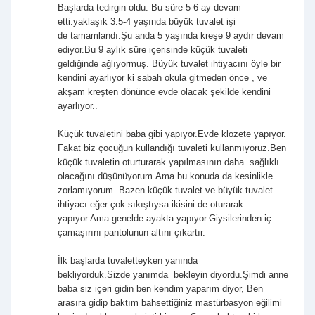
Başlarda tedirgin oldu. Bu süre 5-6 ay devam
etti.yaklaşık 3.5-4 yaşında büyük tuvalet işi
de tamamlandı.Şu anda 5 yaşında kreşe 9 aydır devam
ediyor.Bu 9 aylık süre içerisinde küçük tuvaleti
geldiğinde ağlıyormuş. Büyük tuvalet ihtiyacını öyle bir
kendini ayarlıyor ki sabah okula gitmeden önce , ve
akşam kreşten dönünce evde olacak şekilde kendini
ayarlıyor..
Küçük tuvaletini baba gibi yapıyor.Evde klozete yapıyor.
Fakat biz çocuğun kullandığı tuvaleti kullanmıyoruz.Ben
küçük tuvaletin oturturarak yapılmasının daha sağlıklı
olacağını düşünüyorum.Ama bu konuda da kesinlikle
zorlamıyorum. Bazen küçük tuvalet ve büyük tuvalet
ihtiyacı eğer çok sıkıştıysa ikisini de oturarak
yapıyor.Ama genelde ayakta yapıyor.Giysilerinden iç
çamaşırını pantolunun altını çıkartır.
İlk başlarda tuvaletteyken yanında
bekliyorduk.Sizde yanımda bekleyin diyordu.Şimdi anne
baba siz içeri gidin ben kendim yaparım diyor, Ben
arasıra gidip baktım bahsettiğiniz mastürbasyon eğilimi