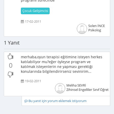
programı sürecinde
Çocuk Gelişimcisi
17-02-2011
Solen İNCE
Psikolog
1 Yanıt
merhaba,oyun terapisi eğitimine isteyen herkes
katılabiliyor mu?eğer öyleyse program ve
0
katılmak isteyenlerin ne yapması gerektiği
konularında bilgilendirirseniz sevinirim...
19-02-2011
Meliha SEVRİ
Zihinsel Engelliler Sınıf Öğretme
Bu yanıt için yorum eklemek istiyorum