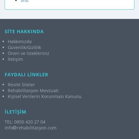
Shu
SİTE HAKKINDA
Hakkımızda
Güvenlik/Gizlilik
Öneri ve İstekleriniz
İletişim
FAYDALI LİNKLER
Resmi Siteler
Rehabilitasyon Mevzuatı
Kişisel Verilerin Korunması Kanunu
İLETİŞİM
TEL: 0850 420 27 04
info
rehabilitasyon.com