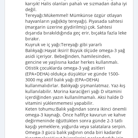
karışık! Halis olanları pahalı ve sızmadan daha iyi
değil.
Tereyağı:Mükemmel! Mümkünse özgür otlayan
hayvanların yağı(köy tereyağı). Piyasada sahtesi
(margarin üzerine giydirilmiş) çok. Sahtesi
dışarıda bırakıldığında geç erir, bıçakta fazla leke
bırakır.
Kuyruk ve iç yağı:Tereyağı gibi yararlı
Balıkyağı:Hayat iksiri! Büyük ölçüde omega-3 yağ
asidi içeriyor. Bebeğinden, hamilesinden,
gencine ve yaşlısına kadar herkes kullanmalı.
Otistik çocuklarda omega-3 yağ asitleri
(EPA+DEHA) oldukça düşüktür ve günde 1500-
3000 mg aktif balık yağı (EPA+DEHA)
kullanmalıdırlar. Balıkyağı şişmanlatmaz. Yaz-kış
kullanılabilir. Morina karaciğeri yağı D vitamini
içerdiğinden yazın kullanılmamalı. Aksi halde D
vitamini yüklenmemesi yapabilir.
Keten tohumu:Balık yağından sonra ikinci önemli
omega-3 kaynağı. Önce hafifçe kavurun ve kahve
değirmeninde öğüttükten sonra günde 2-3 tatlı
kaşığı yemeklere, yoğurda veya salatalara serpin.
Omega-3 gücü balık yağının onda biri kadardır