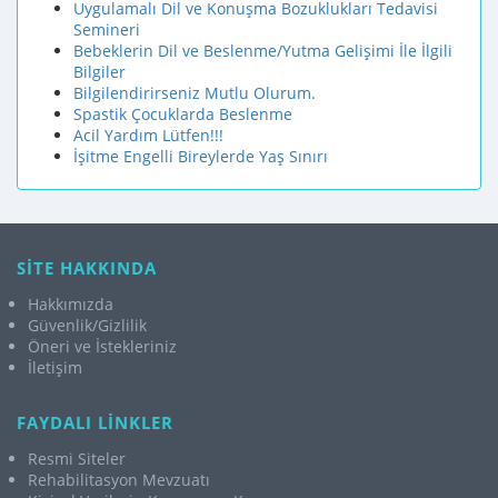
Uygulamalı Dil ve Konuşma Bozuklukları Tedavisi
Semineri
Bebeklerin Dil ve Beslenme/Yutma Gelişimi İle İlgili
Bilgiler
Bilgilendirirseniz Mutlu Olurum.
Spastik Çocuklarda Beslenme
Acil Yardım Lütfen!!!
İşitme Engelli Bireylerde Yaş Sınırı
SİTE HAKKINDA
Hakkımızda
Güvenlik/Gizlilik
Öneri ve İstekleriniz
İletişim
FAYDALI LİNKLER
Resmi Siteler
Rehabilitasyon Mevzuatı