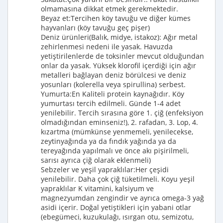
olmamasına dikkat etmek gerekmektedir.
Beyaz et:Tercihen köy tavuğu ve diğer kümes
hayvanları (köy tavuğu geç pişer)
Deniz ürünleri(Balık, midye, istakoz): Ağır metal
zehirlenmesi nedeni ile yasak. Havuzda
yetiştirilenlerde de toksinler mevcut olduğundan
onlar da yasak. Yüksek klorofil içerdiği için ağır
metalleri bağlayan deniz börülcesi ve deniz
yosunları (kolerella veya spirullina) serbest.
Yumurta:En Kaliteli protein kaynağıdır. Köy
yumurtası tercih edilmeli. Günde 1-4 adet
yenilebilir. Tercih sırasına göre 1. çiğ (enfeksiyon
olmadığından eminseniz!), 2. rafadan, 3. Lop, 4.
kızartma (mümkünse yenmemeli, yenilecekse,
zeytinyağında ya da fındık yağında ya da
tereyağında yapılmalı ve önce akı pişirilmeli,
sarısı ayrıca çiğ olarak eklenmeli)
Sebzeler ve yeşil yapraklılar:Her çeşidi
yenilebilir. Daha çok çiğ tüketilmeli. Koyu yeşil
yapraklılar K vitamini, kalsiyum ve
magnezyumdan zengindir ve ayrıca omega-3 yağ
asidi içerir. Doğal yetiştikleri için yabani otlar
(ebegümeci, kuzukulağı, ısırgan otu, semizotu,