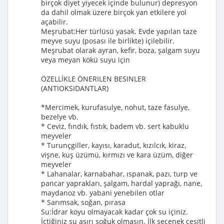
birçok diyet yiyecek içinde bulunur) depresyon
da dahil olmak üzere birçok yan etkilere yol
açabilir.
Meşrubat:Her türlüsü yasak. Evde yapılan taze
meyve suyu (posası ile birlikte) içilebilir.
Meşrubat olarak ayran, kefir, boza, şalgam suyu
veya meyan kökü suyu için
ÖZELLİKLE ÖNERILEN BESINLER
(ANTIOKSIDANTLAR)
*Mercimek, kurufasulye, nohut, taze fasulye,
bezelye vb.
* Ceviz, fındık, fıstık, badem vb. sert kabuklu
meyveler
* Turunçgiller, kayısı, karadut, kızılcık, kiraz,
vişne, kuş üzümü, kırmızı ve kara üzüm, diğer
meyveler
* Lahanalar, karnabahar, ıspanak, pazı, turp ve
pancar yaprakları, şalgam, hardal yaprağı, nane,
maydanoz vb. yabani yenebilen otlar
* Sarımsak, soğan, pırasa
Su:İdrar koyu olmayacak kadar çok su içiniz.
İçtiğiniz su aşırı soğuk olmasın. İlk seçenek çeşitli