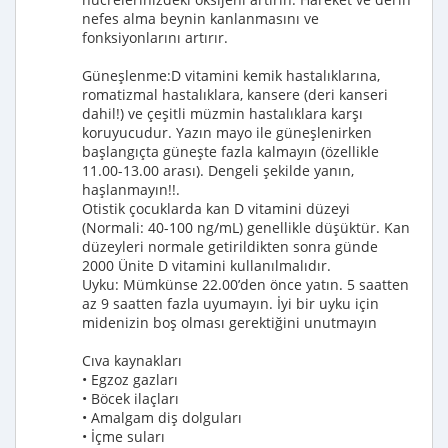
nefes alma beynin kanlanmasını ve
fonksiyonlarını artırır.
Güneşlenme:D vitamini kemik hastalıklarına,
romatizmal hastalıklara, kansere (deri kanseri
dahil!) ve çeşitli müzmin hastalıklara karşı
koruyucudur. Yazın mayo ile güneşlenirken
başlangıçta güneşte fazla kalmayın (özellikle
11.00-13.00 arası). Dengeli şekilde yanın,
haşlanmayın!!.
Otistik çocuklarda kan D vitamini düzeyi
(Normali: 40-100 ng/mL) genellikle düşüktür. Kan
düzeyleri normale getirildikten sonra günde
2000 Ünite D vitamini kullanılmalıdır.
Uyku: Mümkünse 22.00’den önce yatın. 5 saatten
az 9 saatten fazla uyumayın. İyi bir uyku için
midenizin boş olması gerektiğini unutmayın
Cıva kaynakları
• Egzoz gazları
• Böcek ilaçları
• Amalgam diş dolguları
• İçme suları