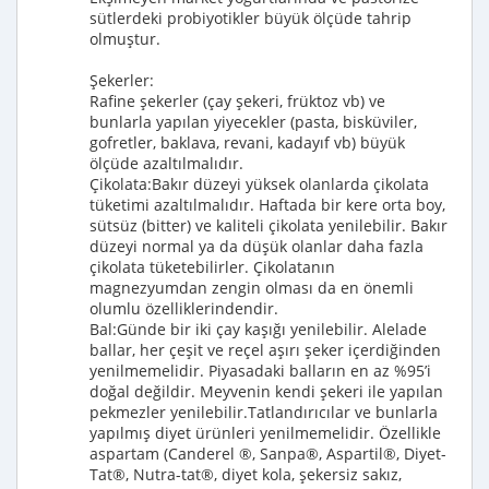
sütlerdeki probiyotikler büyük ölçüde tahrip
olmuştur.
Şekerler:
Rafine şekerler (çay şekeri, früktoz vb) ve
bunlarla yapılan yiyecekler (pasta, bisküviler,
gofretler, baklava, revani, kadayıf vb) büyük
ölçüde azaltılmalıdır.
Çikolata:Bakır düzeyi yüksek olanlarda çikolata
tüketimi azaltılmalıdır. Haftada bir kere orta boy,
sütsüz (bitter) ve kaliteli çikolata yenilebilir. Bakır
düzeyi normal ya da düşük olanlar daha fazla
çikolata tüketebilirler. Çikolatanın
magnezyumdan zengin olması da en önemli
olumlu özelliklerindendir.
Bal:Günde bir iki çay kaşığı yenilebilir. Alelade
ballar, her çeşit ve reçel aşırı şeker içerdiğinden
yenilmemelidir. Piyasadaki balların en az %95’i
doğal değildir. Meyvenin kendi şekeri ile yapılan
pekmezler yenilebilir.Tatlandırıcılar ve bunlarla
yapılmış diyet ürünleri yenilmemelidir. Özellikle
aspartam (Canderel ®, Sanpa®, Aspartil®, Diyet-
Tat®, Nutra-tat®, diyet kola, şekersiz sakız,