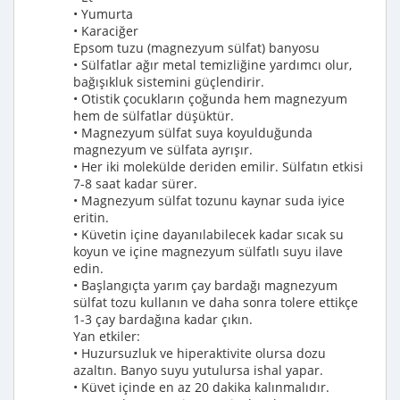
• Yumurta
• Karaciğer
Epsom tuzu (magnezyum sülfat) banyosu
• Sülfatlar ağır metal temizliğine yardımcı olur,
bağışıkluk sistemini güçlendirir.
• Otistik çocukların çoğunda hem magnezyum
hem de sülfatlar düşüktür.
• Magnezyum sülfat suya koyulduğunda
magnezyum ve sülfata ayrışır.
• Her iki molekülde deriden emilir. Sülfatın etkisi
7-8 saat kadar sürer.
• Magnezyum sülfat tozunu kaynar suda iyice
eritin.
• Küvetin içine dayanılabilecek kadar sıcak su
koyun ve içine magnezyum sülfatlı suyu ilave
edin.
• Başlangıçta yarım çay bardağı magnezyum
sülfat tozu kullanın ve daha sonra tolere ettikçe
1-3 çay bardağına kadar çıkın.
Yan etkiler:
• Huzursuzluk ve hiperaktivite olursa dozu
azaltın. Banyo suyu yutulursa ishal yapar.
• Küvet içinde en az 20 dakika kalınmalıdır.