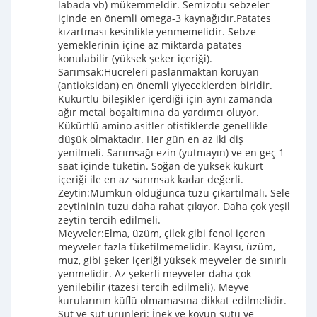
labada vb) mükemmeldir. Semizotu sebzeler
içinde en önemli omega-3 kaynağıdır.Patates
kızartması kesinlikle yenmemelidir. Sebze
yemeklerinin içine az miktarda patates
konulabilir (yüksek şeker içeriği).
Sarımsak:Hücreleri paslanmaktan koruyan
(antioksidan) en önemli yiyeceklerden biridir.
Kükürtlü bileşikler içerdiği için aynı zamanda
ağır metal boşaltımına da yardımcı oluyor.
Kükürtlü amino asitler otistiklerde genellikle
düşük olmaktadır. Her gün en az iki diş
yenilmeli. Sarımsağı ezin (yutmayın) ve en geç 1
saat içinde tüketin. Soğan de yüksek kükürt
içeriği ile en az sarımsak kadar değerli.
Zeytin:Mümkün olduğunca tuzu çıkartılmalı. Sele
zeytininin tuzu daha rahat çıkıyor. Daha çok yeşil
zeytin tercih edilmeli.
Meyveler:Elma, üzüm, çilek gibi fenol içeren
meyveler fazla tüketilmemelidir. Kayısı, üzüm,
muz, gibi şeker içeriği yüksek meyveler de sınırlı
yenmelidir. Az şekerli meyveler daha çok
yenilebilir (tazesi tercih edilmeli). Meyve
kurularının küflü olmamasına dikkat edilmelidir.
Süt ve süt ürünleri: İnek ve koyun sütü ve