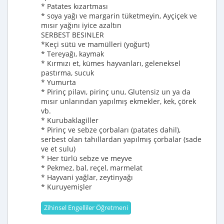
* Patates kızartması
* soya yağı ve margarin tüketmeyin, Ayçiçek ve
mısır yağını iyice azaltın
SERBEST BESINLER
*Keçi sütü ve mamülleri (yoğurt)
* Tereyağı, kaymak
* Kırmızı et, kümes hayvanları, geleneksel
pastırma, sucuk
* Yumurta
* Pirinç pilavı, pirinç unu, Glutensiz un ya da
mısır unlarından yapılmış ekmekler, kek, çörek
vb.
* Kurubaklagiller
* Pirinç ve sebze çorbaları (patates dahil),
serbest olan tahıllardan yapılmış çorbalar (sade
ve et sulu)
* Her türlü sebze ve meyve
* Pekmez, bal, reçel, marmelat
* Hayvani yağlar, zeytinyağı
* Kuruyemişler
Zihinsel Engelliler Öğretmeni