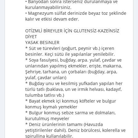
• Banyodan sonra isterseniz durulanmaya ve
kurulanmayabilirsiniz.
• Magnezyum sülfat derinizde beyaz toz şeklinde
kalır ve etkisi devam eder.
OTİZMLİ BİREYLER İÇİN GLUTENSİZ-KAZEİNSİZ
DİYET
YASAK BESiNLER
* Süt ve türevleri (yoğurt, peynir vb.) içeren
besinler. Keçi sütü ile yapılanlar yenilebilir.
* Soya fasulyesi, buğday, arpa. yulaf, çavdar ve
unlarından yapılmış ekmekler, erişte, makarna,
Şehriye, tarhana, un çorbaları (buğday, arpa,
yulaf, çavdar unları)
* Buğday unu ve kesilmiş yufkadan yapılan her
türlü tatlı (baklava, un ve irmik helvası, kadayıf,
tulumba tatlısı vb.)
* Bayat ekmek içi konmuş köfteler ve bulgur
konmuş kıymalı yemekler
* Bulgur konmuş sebze sarma ve dolmaları,
kurutulmuş meyveler
* Deniz ürünlerinin tamamı (Havuzda
yetiştirilenler dahil). Deniz börülcesi, kolerella ve
spirullina kullanılabilir.