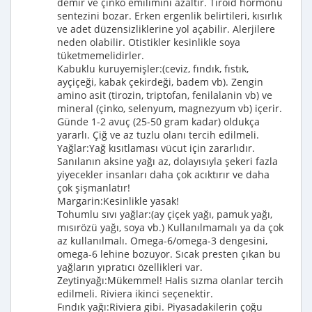
demir ve çinko emilimini azaltır. Tiroid hormonu
sentezini bozar. Erken ergenlik belirtileri, kısırlık
ve adet düzensizliklerine yol açabilir. Alerjilere
neden olabilir. Otistikler kesinlikle soya
tüketmemelidirler.
Kabuklu kuruyemişler:(ceviz, fındık, fıstık,
ayçiçeği, kabak çekirdeği, badem vb). Zengin
amino asit (tirozin, triptofan, fenilalanin vb) ve
mineral (çinko, selenyum, magnezyum vb) içerir.
Günde 1-2 avuç (25-50 gram kadar) oldukça
yararlı. Çiğ ve az tuzlu olanı tercih edilmeli.
Yağlar:Yağ kısıtlaması vücut için zararlıdır.
Sanılanın aksine yağı az, dolayısıyla şekeri fazla
yiyecekler insanları daha çok acıktırır ve daha
çok şişmanlatır!
Margarin:Kesinlikle yasak!
Tohumlu sıvı yağlar:(ay çiçek yağı, pamuk yağı,
mısırözü yağı, soya vb.) Kullanılmamalı ya da çok
az kullanılmalı. Omega-6/omega-3 dengesini,
omega-6 lehine bozuyor. Sıcak presten çıkan bu
yağların yıpratıcı özellikleri var.
Zeytinyağı:Mükemmel! Halis sızma olanlar tercih
edilmeli. Riviera ikinci seçenektir.
Fındık yağı:Riviera gibi. Piyasadakilerin çoğu