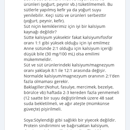
ürünleri (yoğurt, peynir vb.) tüketilmemeli. Bu
sütlerle yapılmış kefir ya da yoğurt suyu
yenilebilir. Keçi sütü ve ürünleri serbesttir
(yoğurt, peynir, kefir).
Süt niçin kemiklerimiz için iyi bir kalsiyum
kaynağı değildir?
Sütte kalsiyum yüksektir fakat kalsiyum/fosfor
oranı 1:1 gibi yüksek olduğu için iyi emilmez
Anne sütünde 2:1 olduğu için kalsiyum içeriği
düşük bile (30 mg/100 mL) olsa emilimi
mükemmeldir.
Süt ve süt ürünlerindeki kalsiyum/magnezyum
oranı yaklaşık 8:1 ile 12:1 arasında değişir.
Normalde kalsiyum/magnezyum oranının 2:1’den
fazla olmaması gerekir.
Baklagiller:(Nohut, fasulye, mercimek, bezelye,
börülce vb) haftada 2-3 kereden fazla yenmemeli
(12 saatte bir suyu değiştirilmek üzere 48 saat
suda bekletilmeli, ve ağır ateşte (mümkünse
güveçte) pişirilmeli.
Soya:Söylendiği gibi sağlıklı bir yiyecek değildir.
Protein sindirimini ve bağırsaktan kalsiyum,