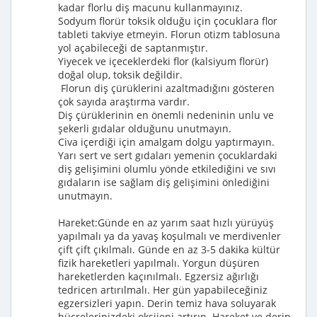
kadar florlu diş macunu kullanmayınız.
Sodyum florür toksik olduğu için çocuklara flor
tableti takviye etmeyin. Florun otizm tablosuna
yol açabileceği de saptanmıştır.
Yiyecek ve içeceklerdeki flor (kalsiyum florür)
doğal olup, toksik değildir.
Florun diş çürüklerini azaltmadığını gösteren
çok sayıda araştırma vardır.
Diş çürüklerinin en önemli nedeninin unlu ve
şekerli gıdalar olduğunu unutmayın.
Civa içerdiği için amalgam dolgu yaptırmayın.
Yarı sert ve sert gıdaları yemenin çocuklardaki
diş gelişimini olumlu yönde etkilediğini ve sıvı
gıdaların ise sağlam diş gelişimini önlediğini
unutmayın.
Hareket:Günde en az yarım saat hızlı yürüyüş
yapılmalı ya da yavaş koşulmalı ve merdivenler
çift çift çıkılmalı. Günde en az 3-5 dakika kültür
fizik hareketleri yapılmalı. Yorgun düşüren
hareketlerden kaçınılmalı. Egzersiz ağırlığı
tedricen artırılmalı. Her gün yapabileceğiniz
egzersizleri yapın. Derin temiz hava soluyarak
hücrelerinizdeki oksijeni artırın. Hareket ve derin