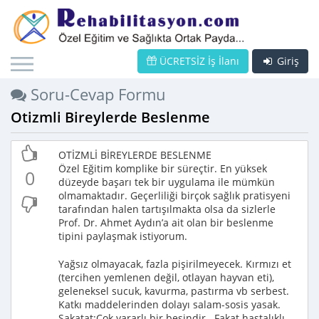
ÜCRETSİZ İş İlanı
Giriş
Soru-Cevap Formu
Otizmli Bireylerde Beslenme
OTİZMLİ BİREYLERDE BESLENME
Özel Eğitim komplike bir süreçtir. En yüksek
0
düzeyde başarı tek bir uygulama ile mümkün
olmamaktadır. Geçerliliği birçok sağlık pratisyeni
tarafından halen tartışılmakta olsa da sizlerle
Prof. Dr. Ahmet Aydın’a ait olan bir beslenme
tipini paylaşmak istiyorum.
Yağsız olmayacak, fazla pişirilmeyecek. Kırmızı et
(tercihen yemlenen değil, otlayan hayvan eti),
geleneksel sucuk, kavurma, pastırma vb serbest.
Katkı maddelerinden dolayı salam-sosis yasak.
Sakatat:Çok yararlı bir besindir.. Fakat hastalıklı