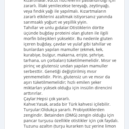
Kızartmalar:Vücut hücrelerini paslandırdığı için
zararlı. İllaki yenilecekse tereyağı, zeytinyağı,
veya fındık yağı ile yapılmalı. Kızartmaların
zararlı etkilerini azaltmak istiyorsanız yanında
sarımsaklı yoğurt ve yeşillik yiyin.
Tahıllar ve unlu gıdalar:Otistiklerin dörtte
üçünde buğday proteini olan gluten ile ilgili
morfin bileşikleri yüksektir. Bu nedenle gluten
içeren buğday, çavdar ve yulaf gibi tahıllar ve
bunlardan yapılan mamuller (ekmek, kek,
kurabiye, bulgur, makarna, erişte, şehriye,
tarhana, un çorbaları) tüketilmemelidir. Mısır ve
pirinç ve glutensiz undan yapılan mamuller
serbesttir. Genetiği değiştirilmiş mısır
yenmemelidir. Pirin, glutensiz un ve mısır da
aşırı tüketilmemelidir; hızlı emilen şeker
miktarları yüksek olduğu için insülin direncini
arttırırlar.
Çaylar:Hepsi çok yararlı.
Kahve:Yasak, arada bir Türk kahvesi içilebilir.
Turşular:Oldukça yararlı. Probiyotiklerden
zengindir. Betainden (DMG) zengin olduğu için
pancar turşusu özellikle otistikler için çok faydalı.
Tuzunu azaltın (turşu kurarken tuz yerine limon