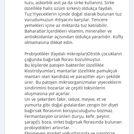
tuzu, askorbik asit ya da sirke kullanın). Sirke
(özellikle halis üzüm sirkesi) oldukça faydalı.
Tuz:Yiyeceklerin içinde doğal olarak bulunan tuz
vücudumuzun ihtiyacını karşılar. Tencere
yemekleri içine az miktarda tuz katılabilir.
Baharatlar:İçerdikleri vitamin, mineraller ve
antioksidanlar açısından oldukça yararlıdır. Küflü
olmamasına dikkat edin.
Probiyotikler (faydalı mikroplar)Otistik çocukların
çoğunda bağırsak florası bozulmuştur.
Bu kişilerde patojen bakteriler (özellikle
klostridyumlar), mantarlar (özellikle pamukçuk
mantarı olan kandida) ve parazitler aşırı şekilde
ürer. Bu patojen mikroorganizmalar yiyeceklerin
sindirimini bozarlar ve çeşitli toksinlerin
oluşmasına yol açarlar.
Un ve şekerden fakir, sebze, meyve, et ve
yumurta gibi doğal gıdalardan zengin bir diyet
bağırsak florasının koruyuculuğunu bozmaz.
Fermantasyon ürünleri (turşu, kefir, peynir,
şarap(!), boza, sirke) bağırsak florasında bulunan
probiyotikleri artırırlar.
Ekşimeyen market yoğurtlarında ve pastörize