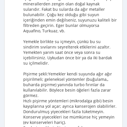
minerallerden zengin olan doğal kaynak
sularıdır. Fakat bu sularda da ağır metaller
bulunabilir. Çoğu kez olduğu gibi suyun
içeriğinden emin değilseniz, suyunuzu kaliteli bir
filtreden geçirin. Eger bunlar olmuyorsa
Aquafino, Turkuaz, vb.
Yemekle birlikte su içmeyin, çünkü bu su
sindirim sıvılarını seyrelterek etkilerini azaltır.
Yemekten yarım saat önce veya sonra su
içebilirsiniz. Uykudan önce bir ya da iki bardak
su içilmelidir.
Pişirme şekli:Yemekler kendi suyunda ağır ağır
pişirilmeli; geleneksel yöntemler (buğulama,,
buharda pişirme) yanında turbo fırınlar da
kullanılabilir. Böylece besin öğeleri fazla zarar
görmez.
Hızlı pişirme yöntemleri (mikrodalga gibi) besin
kayıplarına yol açar; ayrıca kanserojen olabilirler.
Dondurulmuş yiyecekleri fazla tüketmeyin.
Konserve yiyecekleri ise mümkünse hiç yemeyin
(ev konserveleri hariç).