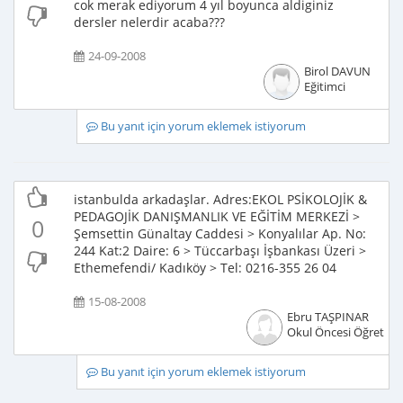
cok merak ediyorum 4 yıl boyunca aldiginiz
dersler nelerdir acaba???
24-09-2008
Birol DAVUN
Eğitimci
Bu yanıt için yorum eklemek istiyorum
istanbulda arkadaşlar. Adres:EKOL PSİKOLOJİK &
PEDAGOJİK DANIŞMANLIK VE EĞİTİM MERKEZİ >
0
Şemsettin Günaltay Caddesi > Konyalılar Ap. No:
244 Kat:2 Daire: 6 > Tüccarbaşı İşbankası Üzeri >
Ethemefendi/ Kadıköy > Tel: 0216-355 26 04
15-08-2008
Ebru TAŞPINAR
Okul Öncesi Öğretme
Bu yanıt için yorum eklemek istiyorum