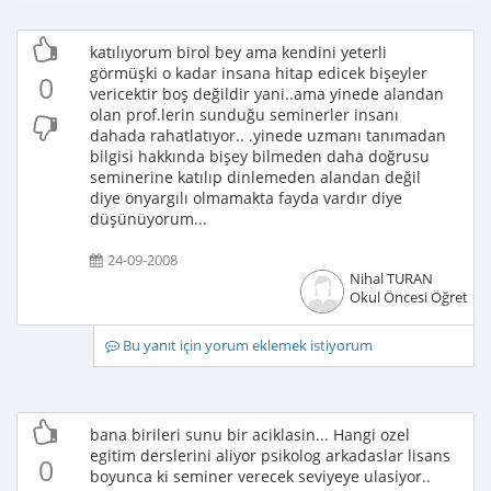
katılıyorum birol bey ama kendini yeterli
görmüşki o kadar insana hitap edicek bişeyler
0
vericektir boş değildir yani..ama yinede alandan
olan prof.lerin sunduğu seminerler insanı
dahada rahatlatıyor.. .yinede uzmanı tanımadan
bilgisi hakkında bişey bilmeden daha doğrusu
seminerine katılıp dinlemeden alandan değil
diye önyargılı olmamakta fayda vardır diye
düşünüyorum...
24-09-2008
Nihal TURAN
Okul Öncesi Öğretme
Bu yanıt için yorum eklemek istiyorum
bana birileri sunu bir aciklasin... Hangi ozel
egitim derslerini aliyor psikolog arkadaslar lisans
0
boyunca ki seminer verecek seviyeye ulasiyor..