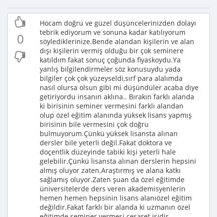
Hocam doğru ve güzel düşüncelerinizden dolayı
tebrik ediyorum ve sonuna kadar katılıyorum
0
söylediklerinize.Bende alandan kişilerin ve alan
dışı kişilerin vermiş olduğu bir çok seminere
katıldım fakat sonuç çoğunda fiyaskoydu.Ya
yanlış bilgilendirmeler söz konusuydu yada
bilgiler çok çok yüzeyseldi,sırf para alalımda
nasıl olursa olsun gibi mi düşündüler acaba diye
getiriyordu insanın aklına.. Bırakın farklı alanda
ki birisinin seminer vermesini farklı alandan
olup özel eğitim alanında yüksek lisans yapmış
birisinin bile vermesini çok doğru
bulmuyorum.Çünkü yüksek lisansta alınan
dersler bile yeterli değil.Fakat doktora ve
doçentlik düzeyinde tabiki kişi yeterli hale
gelebilir.Çünkü lisansta alınan derslerin hepsini
almış oluyor zaten.Araştırmış ve alana katkı
sağlamış oluyor.Zaten şuan da özel eğitimde
üniversitelerde ders veren akademisyenlerin
hemen hemen hepsinin lisans alanıözel eğitim
değildir.Fakat farklı bir alanda ki uzmanın özel
eğitimde seminer vermesi cesaret işidir..