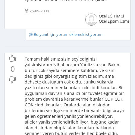
26-09-2008
Özel EĞİTİMCİ
Özel Eğitim Uzmanı
Bu yanıt için yorum eklemek istiyorum
Tamam haklısınız sizin soylediginizi
yatsimiyorum Nihal hocam.Yanliz su var. Bakın
0
bu tur cok sayida seminere katildim. ve sizin
dediginiz gibi onyargisiz gittim izledim. ama
dehsete dustugum cok oldu. cunku yukarda
yazılı olan seminer konuları cok ciddi konular. Bir
uygulamalı davranis analizi bir tuvalet egitimi bir
problem davranisa karar verme bunlar COK COK
COK ciddi konular. Oralarda alan disindan
birilerinin verdigi seminerde bir yanls bilgi oraya
gelen ogretmenleri yanlis yonlendirebiliyor.
aileler yanlis yonlendirilebiliyor. bugüne kadar
alan disindan olupta alan konuları hakkında
seminer veren bütün yerlerde hep boyle oldu.