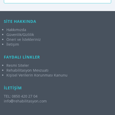
SİTE HAKKINDA
Hakkımızda
Güvenlik/Gizlilik
Öneri ve İstekleriniz
İletişim
FAYDALI LİNKLER
Resmi Siteler
Rehabilitasyon Mevzuatı
Kişisel Verilerin Korunması Kanunu
İLETİŞİM
TEL: 0850 420 27 04
info
rehabilitasyon.com