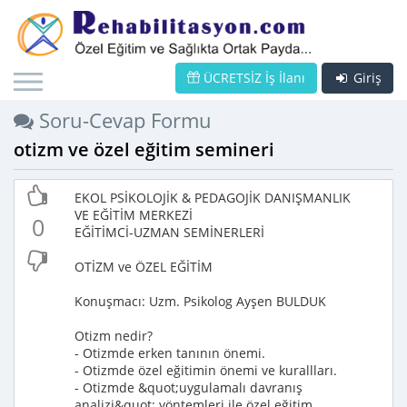
ÜCRETSİZ İş İlanı
Giriş
Soru-Cevap Formu
otizm ve özel eğitim semineri
EKOL PSİKOLOJİK & PEDAGOJİK DANIŞMANLIK
VE EĞİTİM MERKEZİ
0
EĞİTİMCİ-UZMAN SEMİNERLERİ
OTİZM ve ÖZEL EĞİTİM
Konuşmacı: Uzm. Psikolog Ayşen BULDUK
Otizm nedir?
- Otizmde erken tanının önemi.
- Otizmde özel eğitimin önemi ve kurallları.
- Otizmde &quot;uygulamalı davranış
analizi&quot; yöntemleri ile özel eğitim