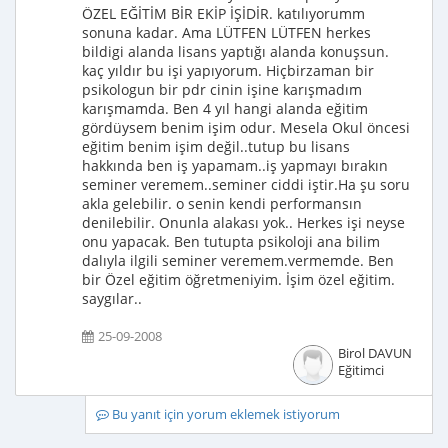
ÖZEL EĞİTİM BİR EKİP İŞİDİR. katılıyorumm
sonuna kadar. Ama LÜTFEN LÜTFEN herkes
bildigi alanda lisans yaptığı alanda konuşsun.
kaç yıldır bu işi yapıyorum. Hiçbirzaman bir
psikologun bir pdr cinin işine karışmadım
karışmamda. Ben 4 yıl hangi alanda eğitim
gördüysem benim işim odur. Mesela Okul öncesi
eğitim benim işim değil..tutup bu lisans
hakkında ben iş yapamam..iş yapmayı bırakın
seminer veremem..seminer ciddi iştir.Ha şu soru
akla gelebilir. o senin kendi performansın
denilebilir. Onunla alakası yok.. Herkes işi neyse
onu yapacak. Ben tutupta psikoloji ana bilim
dalıyla ilgili seminer veremem.vermemde. Ben
bir Özel eğitim öğretmeniyim. İşim özel eğitim.
saygılar..
25-09-2008
Birol DAVUN
Eğitimci
Bu yanıt için yorum eklemek istiyorum