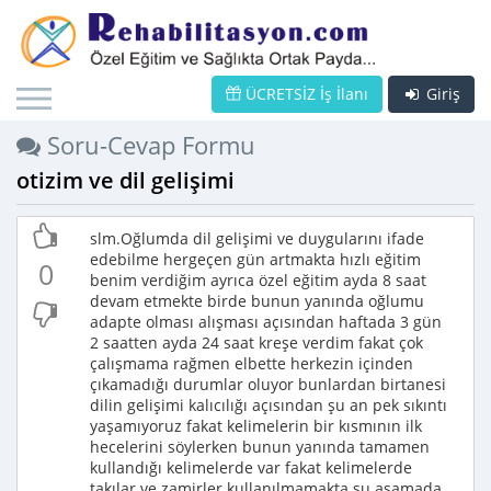
ÜCRETSİZ İş İlanı
Giriş
Soru-Cevap Formu
otizim ve dil gelişimi
slm.Oğlumda dil gelişimi ve duygularını ifade
edebilme hergeçen gün artmakta hızlı eğitim
0
benim verdiğim ayrıca özel eğitim ayda 8 saat
devam etmekte birde bunun yanında oğlumu
adapte olması alışması açısından haftada 3 gün
2 saatten ayda 24 saat kreşe verdim fakat çok
çalışmama rağmen elbette herkezin içinden
çıkamadığı durumlar oluyor bunlardan birtanesi
dilin gelişimi kalıcılığı açısından şu an pek sıkıntı
yaşamıyoruz fakat kelimelerin bir kısmının ilk
hecelerini söylerken bunun yanında tamamen
kullandığı kelimelerde var fakat kelimelerde
takılar ve zamirler kullanılmamakta şu aşamada