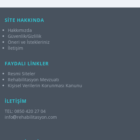
SİTE HAKKINDA
Hakkımızda
Güvenlik/Gizlilik
Öneri ve İstekleriniz
İletişim
FAYDALI LİNKLER
Resmi Siteler
Rehabilitasyon Mevzuatı
Kişisel Verilerin Korunması Kanunu
İLETİŞİM
TEL: 0850 420 27 04
info
rehabilitasyon.com