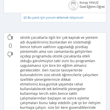
Koray YAVUZ
Özel Eğitim Öğretme
Bu yanıt için yorum eklemek istiyorum
otistik çocuklarla ilgili bir çok kaynak ve yöntem
adı duyabilirsiniz.bunlardan en sistematiği
0
bence tohum vakfının uyguladığı pisidiay
yöntemidir.ama son zamanlarda geliştirilen
oçidep programıda otistik çocuklarda etkili
olduğu görülmüştür.tabi sizin bu programları
uygulamanız için bire bir eğitim almanız
gerekecektir. ben nacize tavsiyerlerde
bulunabilirim size.otistik öğrencilerle çalışırken
özellikle yönergelerinize dikkat
etmelisiniz.kısa,günlük yaşamda rahat
kullanılabilecek tek kelimelik yönergeler
kullanmayı tercih edin.bence taklit
çalışmalarından başlayın ve sonra eşleme
çalışmaları bunu takip edebilir.çok iyi bir iletişim
kurmaya çalışın. size bir kere güvendiklerinde