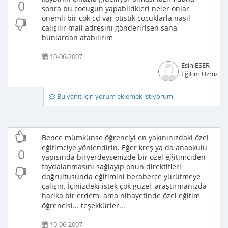
0
sonra bu cocugun yapabildkleri neler onlar
önemli bir cok cd var otıstık cocuklarla nasıl
calışılır mail adresını gönderirisen sana
bunlardan atabılırım
10-06-2007
Esin ESER
Eğitim Uzmanı
Bu yanıt için yorum eklemek istiyorum
Bence mümkünse öğrenciyi en yakınınızdaki özel
eğitimciye yönlendirin. Eğer kreş ya da anaokulu
0
yapısında biryerdeysenizde bir özel eğitimciden
faydalanmasını sağlayıp onun direktifleri
doğrultusunda eğitimini beraberce yürütmeye
çalışın. İçinizdeki istek çok güzel, araştırmanızda
harika bir erdem. ama nihayetinde özel eğitim
öğrencisi... teşekkürler...
10-06-2007