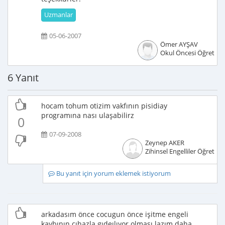
Uzmanlar
05-06-2007
Ömer AYŞAV
Okul Öncesi Öğretme
6 Yanıt
hocam tohum otizim vakfının pisidiay
programına nası ulaşabilirz
0
07-09-2008
Zeynep AKER
Zihinsel Engelliler Öğretme
Bu yanıt için yorum eklemek istiyorum
arkadasım önce cocugun önce işitme engeli
kaybının cıhazla gıdeılıyor olması lazım daha