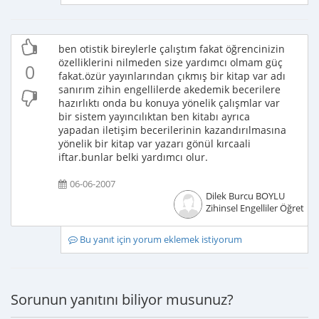
ben otistik bireylerle çalıştım fakat öğrencinizin
özelliklerini nilmeden size yardımcı olmam güç
0
fakat.özür yayınlarından çıkmış bir kitap var adı
sanırım zihin engellilerde akedemik becerilere
hazırlıktı onda bu konuya yönelik çalışmlar var
bir sistem yayıncılıktan ben kitabı ayrıca
yapadan iletişim becerilerinin kazandırılmasına
yönelik bir kitap var yazarı gönül kırcaali
iftar.bunlar belki yardımcı olur.
06-06-2007
Dilek Burcu BOYLU
Zihinsel Engelliler Öğretme
Bu yanıt için yorum eklemek istiyorum
Sorunun yanıtını biliyor musunuz?