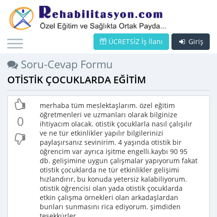
ÜCRETSİZ İş İlanı
Giriş
Soru-Cevap Formu
OTİSTİK ÇOCUKLARDA EĞİTİM
merhaba tüm meslektaşlarım. özel eğitim
öğretmenleri ve uzmanları olarak bilginize
0
ihtiyacım olacak. otistik çocuklarla nasıl çalışılır
ve ne tür etkinlikler yapılır bilgilerinizi
paylaşırsanız sevinirim. 4 yaşında otistik bir
öğrencim var ayrıca işitme engelli.kaybı 90 95
db. gelişimine uygun çalışmalar yapıyorum fakat
otistik çocuklarda ne tür etkinlikler gelişimi
hızlandırır, bu konuda yetersiz kalabiliyorum.
otistik öğrencisi olan yada otistik çocuklarda
etkin çalışma örnekleri olan arkadaşlardan
bunları sunmasını rica ediyorum. şimdiden
teşekkürler.