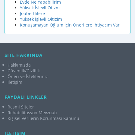
Evde Ne Yapabilirim
Yüksek İşlevli Otizm
Joubertlilere
Yüksek İşlevli Oltizim
Konuşamayan Oğlum İçin Önerilere İhtiyacım Var
SİTE HAKKINDA
Hakkımızda
Güvenlik/Gizlilik
Öneri ve İstekleriniz
İletişim
FAYDALI LİNKLER
Resmi Siteler
Rehabilitasyon Mevzuatı
Kişisel Verilerin Korunması Kanunu
İLETİŞİM