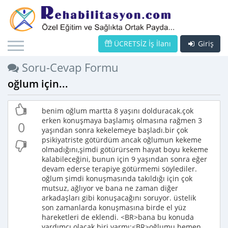
ÜCRETSİZ İş İlanı
Giriş
Soru-Cevap Formu
oğlum için...
benim oğlum martta 8 yaşını dolduracak.çok
erken konuşmaya başlamış olmasına rağmen 3
0
yaşından sonra kekelemeye başladı.bir çok
psikiyatriste götürdüm ancak oğlumun kekeme
olmadığını,şimdi götürürsem hayat boyu kekeme
kalabileceğini, bunun için 9 yaşından sonra eğer
devam ederse terapiye götürmemi söylediler.
oğlum şimdi konuşmasında takıldığı için çok
mutsuz, ağlıyor ve bana ne zaman diğer
arkadaşları gibi konuşacağını soruyor. üstelik
son zamanlarda konuşmasına birde el yüz
hareketleri de eklendi. <BR>bana bu konuda
yardımcı olacak biri varmı;<BR>oğlumu hemen