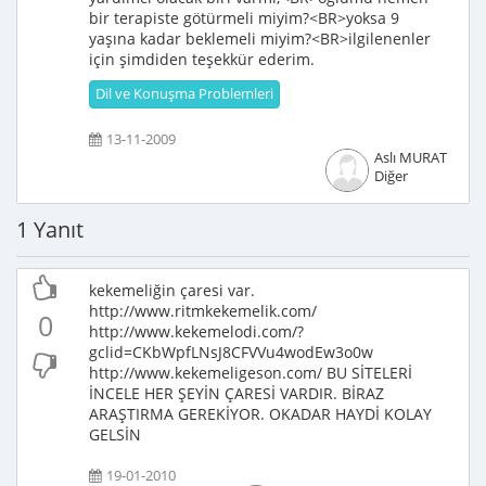
bir terapiste götürmeli miyim?<BR>yoksa 9
yaşına kadar beklemeli miyim?<BR>ilgilenenler
için şimdiden teşekkür ederim.
Dil ve Konuşma Problemleri
13-11-2009
Aslı MURAT
Diğer
1 Yanıt
kekemeliğin çaresi var.
http://www.ritmkekemelik.com/
0
http://www.kekemelodi.com/?
gclid=CKbWpfLNsJ8CFVVu4wodEw3o0w
http://www.kekemeligeson.com/ BU SİTELERİ
İNCELE HER ŞEYİN ÇARESİ VARDIR. BİRAZ
ARAŞTIRMA GEREKİYOR. OKADAR HAYDİ KOLAY
GELSİN
19-01-2010