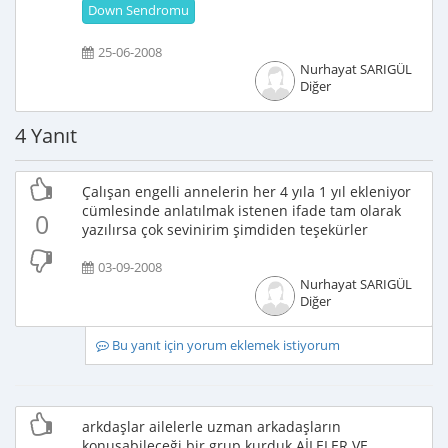
Down Sendromu
25-06-2008
Nurhayat SARIGÜL
Diğer
4 Yanıt
Çalışan engelli annelerin her 4 yıla 1 yıl ekleniyor
cümlesinde anlatılmak istenen ifade tam olarak
0
yazılırsa çok sevinirim şimdiden teşekürler
03-09-2008
Nurhayat SARIGÜL
Diğer
Bu yanıt için yorum eklemek istiyorum
arkdaşlar ailelerle uzman arkadaşların
konuşabileceği bir grup kurduk AİLELER VE