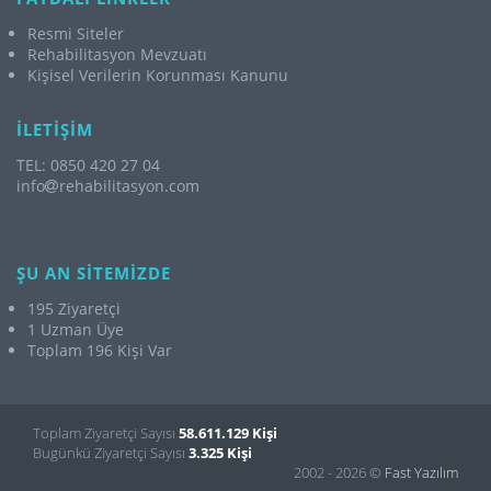
Resmi Siteler
Rehabilitasyon Mevzuatı
Kişisel Verilerin Korunması Kanunu
İLETİŞİM
TEL: 0850 420 27 04
info
rehabilitasyon.com
ŞU AN SİTEMİZDE
195 Ziyaretçi
1 Uzman Üye
Toplam 196 Kişi Var
Toplam Ziyaretçi Sayısı
58.611.129 Kişi
Bugünkü Ziyaretçi Sayısı
3.325 Kişi
2002 - 2026 ©
Fast Yazılım