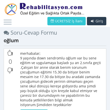
ÜCRETSİZ İş İlanı
Giriş
Soru-Cevap Formu
oğlum
merhabalar;
9 yaşında down sendromlu oğlum var bu sene
0
eğitim ve uygulamaya başladı şu an 2.sınıfa geçti
.Çalışan bir anne olarak benim sorunum
çocuğumun eğitimi 15.30 da bitiyor benim
mesaim ise 17.30 da bitiyor.bu aradaki zamanda
çocuğumun gidecek yerinin olmaması geçen
sene okul dönüşü kereşe gidiyordu ama şimdi
yaşı büyük olduğu için kreşde kabul etmiyor ve
çaresiz bir durumdayım ne yapabilirim bu
konuda yetkililerden bilgi almak
istiyorum.Şimdiden teşekkürler