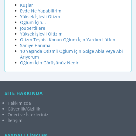
Kuşlar
Evde Ne Yapabilirim
Yüksek İşlevli Otizm
Oğlum İçin...
Joubertlilere
Yüksek İşlevli Oltizim
Otizm Teşhisi Konan Oğlum İçin Yardım Lütfen
Saniye Hanıma
10 Yaşında Otizmli Oğlum İçin Gölge Abla Veya Abi
Arıyorum
Oğlum İçin Görüşünüz Nedir
SİTE HAKKINDA
Hakkımızda
Güvenlik/Gizlilik
Öneri ve İstekleriniz
İletişim
FAYDALI LİNKLER