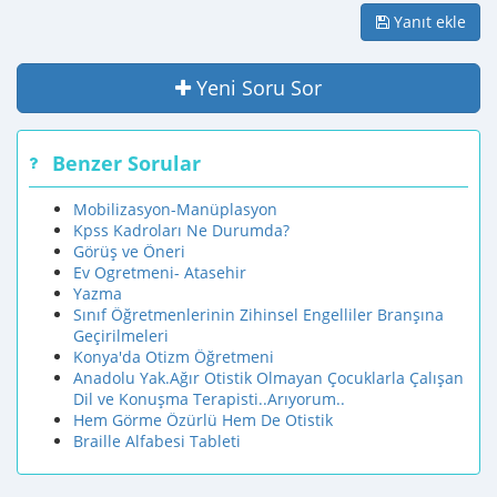
Yanıt ekle
Yeni Soru Sor
Benzer Sorular
Mobilizasyon-Manüplasyon
Kpss Kadroları Ne Durumda?
Görüş ve Öneri
Ev Ogretmeni- Atasehir
Yazma
Sınıf Öğretmenlerinin Zihinsel Engelliler Branşına
Geçirilmeleri
Konya'da Otizm Öğretmeni
Anadolu Yak.Ağır Otistik Olmayan Çocuklarla Çalışan
Dil ve Konuşma Terapisti..Arıyorum..
Hem Görme Özürlü Hem De Otistik
Braille Alfabesi Tableti