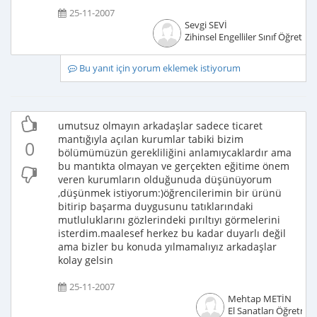
25-11-2007
Sevgi SEVİ
Zihinsel Engelliler Sınıf Öğretme
Bu yanıt için yorum eklemek istiyorum
umutsuz olmayın arkadaşlar sadece ticaret
mantığıyla açılan kurumlar tabiki bizim
0
bölümümüzün gerekliliğini anlamıycaklardır ama
bu mantıkta olmayan ve gerçekten eğitime önem
veren kurumların olduğunuda düşünüyorum
,düşünmek istiyorum:)öğrencilerimin bir ürünü
bitirip başarma duygusunu tatıklarındaki
mutluluklarını gözlerindeki pırıltıyı görmelerini
isterdim.maalesef herkez bu kadar duyarlı değil
ama bizler bu konuda yılmamalıyız arkadaşlar
kolay gelsin
25-11-2007
Mehtap METİN
El Sanatları Öğretmen