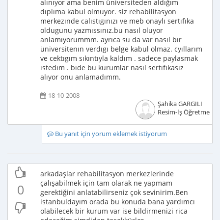
alınıyor ama benim üniversiteden aldığım
dıplıma kabul olmuyor. siz rehabilitasyon
merkezınde calıstıgınızı ve meb onaylı sertıfıka
oldugunu yazmıssınız.bu nasıl oluyor
anlamıyorummm. ayrıca su da var nasıl bır
üniversitenın verdıgı belge kabul olmaz. cyıllarım
ve cektıgım sıkıntıyla kaldım . sadece paylasmak
ıstedım . bıde bu kurumlar nasıl sertıfıkasız
alıyor onu anlamadımm.
18-10-2008
Şahika GARGILI
Resim-İş Öğretmeni
Bu yanıt için yorum eklemek istiyorum
arkadaşlar rehabilitasyon merkezlerinde
çalışabilmek için tam olarak ne yapmam
0
gerektiğini anlatabilirseniz çok sevinirim.Ben
istanbuldayım orada bu konuda bana yardımcı
olabilecek bir kurum var ise bildirmenizi rica