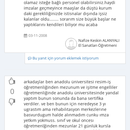
olamaz isteğe bağlı personel olabilirsiniz.haydi
imzalar geçmeyince maaşlar da düştü kurum
daki gerekliliğinizde istisnalar dışında işsiz
kalanlar oldu........ sorarım size büyük başlar ne
yaptıklarını kendileri biliyor mu acaba
03-11-2008
Nafize Keskin ALANYALI
El Sanatları Öğretmeni
Bu yanıt için yorum eklemek istiyorum
arkadaşlar ben anadolu üniversitesi resim-iş
öğretmenliğinden mezunum ve işitme engelliler
0
öğretmenliğinde anadolu üniversitesinde yandal
yaptım bunun sonunda da bana sertifika
verdiler. ve ben bunun için neredeyse 3 yı
ugrastım ama rehabılıtasyon merkezlerıne
basvurdugum halde alınmadım cunku ımza
yetkım yokmuss. sınıf ve okul oncesı
öğretmenlğinden mezunlar 21 günlük kursla