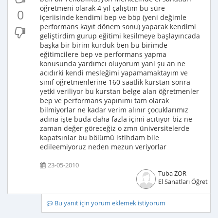
öğretmeni olarak 4 yıl çalıştım bu süre
0
içeriisinde kendimi bep ve böp (yeni değimle
performans kayıt dönem sonu) yaparak kendimi
geliştirdim gurup eğitimi kesilmeye başlayıncada
başka bir birim kurduk ben bu birimde
eğitimcilere bep ve performans yapma
konusunda yardımcı oluyorum yani şu an ne
acıdırki kendi mesleğimi yapamamaktayım ve
sınıf öğretmenlerine 160 saatlik kurstan sonra
yetki veriliyor bu kurstan belge alan öğretmenler
bep ve performans yapınımı tam olarak
bilmiyorlar ne kadar verim alınır çocuklarımız
adına işte buda daha fazla içimi acıtıyor biz ne
zaman değer göreceğiz o zmn üniversitelerde
kapatsınlar bu bölümü istihdam bile
edileemiyoruz neden mezun veriyorlar
23-05-2010
Tuba ZOR
El Sanatları Öğretme
Bu yanıt için yorum eklemek istiyorum