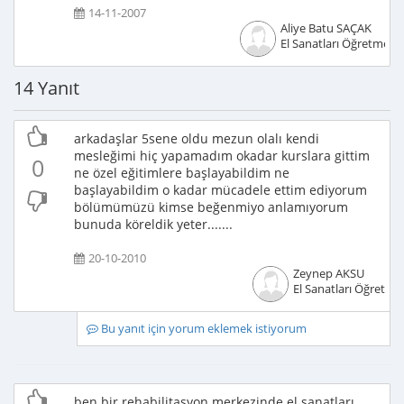
14-11-2007
Aliye Batu SAÇAK
El Sanatları Öğretmeni
14 Yanıt
arkadaşlar 5sene oldu mezun olalı kendi
mesleğimi hiç yapamadım okadar kurslara gittim
0
ne özel eğitimlere başlayabildim ne
başlayabildim o kadar mücadele ettim ediyorum
bölümümüzü kimse beğenmiyo anlamıyorum
bunuda köreldik yeter.......
20-10-2010
Zeynep AKSU
El Sanatları Öğretme
Bu yanıt için yorum eklemek istiyorum
ben bir rehabilitasyon merkezinde el sanatları