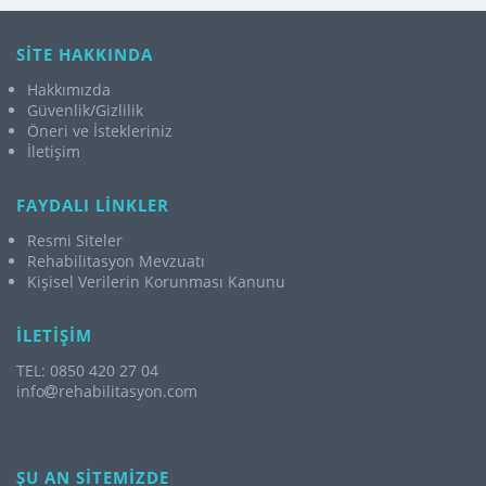
SİTE HAKKINDA
Hakkımızda
Güvenlik/Gizlilik
Öneri ve İstekleriniz
İletişim
FAYDALI LİNKLER
Resmi Siteler
Rehabilitasyon Mevzuatı
Kişisel Verilerin Korunması Kanunu
İLETİŞİM
TEL: 0850 420 27 04
info
rehabilitasyon.com
ŞU AN SİTEMİZDE