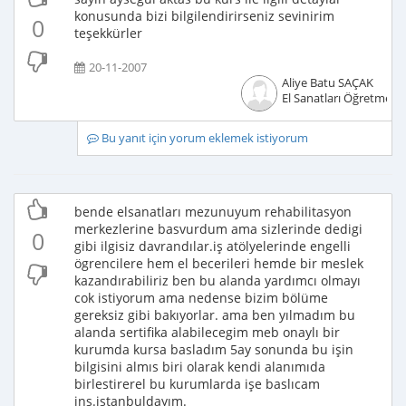
konusunda bizi bilgilendirirseniz sevinirim
0
teşekkürler
20-11-2007
Aliye Batu SAÇAK
El Sanatları Öğretmeni
Bu yanıt için yorum eklemek istiyorum
bende elsanatları mezunuyum rehabilitasyon
merkezlerine basvurdum ama sizlerinde dedigi
0
gibi ilgisiz davrandılar.iş atölyelerinde engelli
ögrencilere hem el becerileri hemde bir meslek
kazandırabiliriz ben bu alanda yardımcı olmayı
cok istiyorum ama nedense bizim bölüme
gereksiz gibi bakıyorlar. ama ben yılmadım bu
alanda sertifika alabilecegim meb onaylı bir
kurumda kursa basladım 5ay sonunda bu işin
bilgisini almıs biri olarak kendi alanımıda
birlestirerel bu kurumlarda işe baslıcam
inş.istanbuldayım.