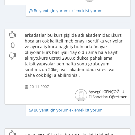
Bu yanıt için yorum eklemek istiyorum
arkadaslar bu kurs şişlide adı akademidadı.kurs
hocaları cok kaliteli meb onaylı sertifika veriyolar
0
ve ayrıca iş kura baglı iş bulmada önayak
oluyolar kurs baslıyalı 1ay oldu ama hala kayıt
alınıyo.kurs ücreti 2900.oldukca pahalı ama
taksit yapıyolar ben hafta sonu grubuyum
sınıfımızda 20kişi var .akademidadı sitesi var
daha cok bilgi alabilirsiniz..
20-11-2007
Aysegül GENÇOĞLU
El Sanatları Öğretmeni
Bu yanıt için yorum eklemek istiyorum
sayın aysegül aktas bu kurs ile ilgili detaylar