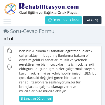
ÜCRETSİZ İş İlanı
Giriş
Soru-Cevap Formu
of of
ben bir kurumda el sanatları öğretmeni olarak
çalışmaktayım .bugün iş ilanlarına baktım of
0
diyesim geldi.el sanatları müzik vb yetenek
gerektiren ve bizim çocuklarımız için çok gerekli
oldugunu düşündügm bizler çalıştırmak isteyen
kurum yok .en iyi psikoloğ hobilerimizdir .BEN bu
çocuklardaki değişimi gören biri olarak
rehabilitasyonlara sesleniyorum.bu tür
branşlarada çalşma olanagı verin ve
mucizelerinize mucize ekleyin
El Sanatları Öğretmeni