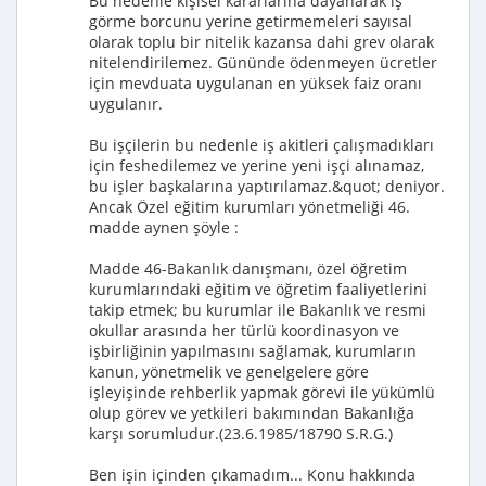
Bu nedenle kişisel kararlarına dayanarak iş
görme borcunu yerine getirmemeleri sayısal
olarak toplu bir nitelik kazansa dahi grev olarak
nitelendirilemez. Gününde ödenmeyen ücretler
için mevduata uygulanan en yüksek faiz oranı
uygulanır.
Bu işçilerin bu nedenle iş akitleri çalışmadıkları
için feshedilemez ve yerine yeni işçi alınamaz,
bu işler başkalarına yaptırılamaz.&quot; deniyor.
Ancak Özel eğitim kurumları yönetmeliği 46.
madde aynen şöyle :
Madde 46-Bakanlık danışmanı, özel öğretim
kurumlarındaki eğitim ve öğretim faaliyetlerini
takip etmek; bu kurumlar ile Bakanlık ve resmi
okullar arasında her türlü koordinasyon ve
işbirliğinin yapılmasını sağlamak, kurumların
kanun, yönetmelik ve genelgelere göre
işleyişinde rehberlik yapmak görevi ile yükümlü
olup görev ve yetkileri bakımından Bakanlığa
karşı sorumludur.(23.6.1985/18790 S.R.G.)
Ben işin içinden çıkamadım... Konu hakkında