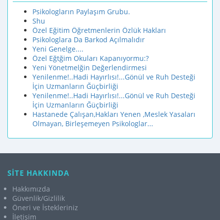
Psikologların Paylaşım Grubu.
Shu
Özel Eğitim Öğretmenlerin Özlük Hakları
Psikologlara Da Barkod Açılmalıdır
Yeni Genelge....
Özel Eğtğim Okuları Kapanıyormu:?
Yeni Yönetmelğin Değerlendirmesi
Yenilenme!..Hadi Hayırlısı!...Gönül ve Ruh Desteği
İçin Uzmanların Ğüçbirliği
Yenilenme!..Hadi Hayırlısı!...Gönül ve Ruh Desteği
İçin Uzmanların Ğüçbirliği
Hastanede Çalışan,Hakları Yenen ,Meslek Yasaları
Olmayan, Birleşemeyen Psikologlar...
SİTE HAKKINDA
Hakkımızda
Güvenlik/Gizlilik
Öneri ve İstekleriniz
İletişim