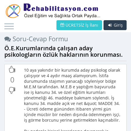
ÜCRETSİZ İş İlanı
Giriş
Soru-Cevap Formu
Ö.E.Kurumlarında çalışan aday
psikologların özlük haklarının korunması.
10 aya yakındır bir kurumda aday psikolog olarak
çalışıyor ve 4 aydır maaş alamıyorum. İstifa
0
durumunda stajımın yanacağı söyleniyor bölge
M.E.M tarafından. M.E.B e yaptığım başvuruda
ise iş kanunu 34. ve özel eğitim kurumları
yönetmeliği 46. maddeye bakmam söylendi. İş
kanunu 34. madde açık ve net &quot; MADDE 34.
- Ücreti ödeme gününden itibaren yirmi gün
içinde mücbir bir neden dışında ödenmeyen işçi,
iş görme borcunu yerine getirmekten kaçınabilir.