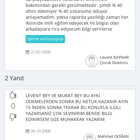
bakımından gerekli görülmektedir. şimdi % 40
altını ödemiyor % 40 üstünümü ödüyor
anlayamadım. yoksa raporda yazıldığı zaman her
ikisinide milli eğitim ödeyecek mi bilgisi olan
arkadaşlara rica ediyorum bilgi verirlerse
İşitme ve Konuşma
21-07-2006
Levent KAYNAR
Çocuk Doktoru
2 Yanıt
LEVENT BEY VE MURAT BEY BU AYKİ
ÖDEMELERDEN SONRA BU NETLIK KAZANIR AYIN
0
15 İNDEN SONRA TEKRAR BU KONUYLA ILGILI
YAZARSANIZ ÇOK SEVINIRIM BENDE BILGI
EDINIRSEM SIZE MUHAKKAK YAZARIM
06-10-2006
Mehmet DOĞAN