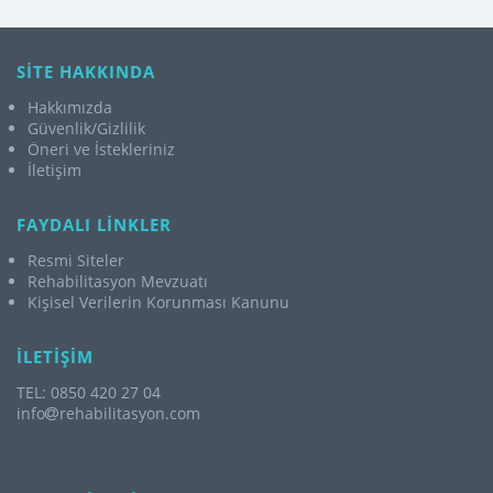
SİTE HAKKINDA
Hakkımızda
Güvenlik/Gizlilik
Öneri ve İstekleriniz
İletişim
FAYDALI LİNKLER
Resmi Siteler
Rehabilitasyon Mevzuatı
Kişisel Verilerin Korunması Kanunu
İLETİŞİM
TEL: 0850 420 27 04
info
rehabilitasyon.com