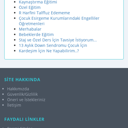
Kaynaştırma Eğitimi
Özel Eğitim
R Harfini Talffuz Edememe
Çocuk Esirgeme Kurumlarındaki Engelliler
Öğretmenleri
Merhabalar
Bebeklerde Eğitim
Staj ve Özel Ders İçin Tavsiye İstiyorum...
13 Aylık Down Sendromu Çocuk İçin
Kardeşim İçin Ne Yapabilirim..?
SİTE HAKKINDA
Hakkımızda
Güvenlik/Gizlilik
Öneri ve İstekleriniz
İletişim
FAYDALI LİNKLER