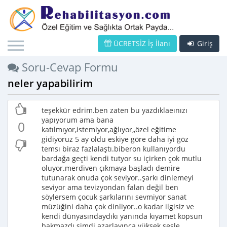
ÜCRETSİZ İş İlanı
Giriş
Soru-Cevap Formu
neler yapabilirim
teşekkür edrim.ben zaten bu yazdıklaeınızı
yapıyorum ama bana
0
katılmıyor,istemiyor,ağlıyor,,özel eğitime
gidiyoruz 5 ay oldu eskiye göre daha iyi göz
temsı biraz fazlalaştı.biberon kullanıyordu
bardağa geçti kendi tutyor su içirken çok mutlu
oluyor.merdiven çıkmaya başladı demire
tutunarak onuda çok seviyor..şarkı dinlemeyi
seviyor ama tevizyondan falan değil ben
söylersem çocuk şarkılarını sevmiyor sanat
müzüğini daha çok dinliyor..o kadar ilgisiz ve
kendi dünyasındaydıkı yanında kıyamet kopsun
bakmazdı şimdi azarlayınca yüksek sesle