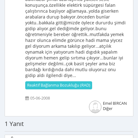
konuşunça.özellikle elektirk süpürgesi falan
çalıştırınca başlıyor ağlamaya..yolda giserken
arabalara durup bakıyor.önceden bunlar
yoktu..bakkala gittiğimizde öylece dururdu şimdi
gidip alıyor.gel dediğimde geliyor.bunu
öğretmeniyle bereber öğrettik..mutfakda yemek
hazır olunca elimde görünce hadi mama yiycez
gel diyorum arkama takılıp geliyor...atçılık
oynamak için yatıyorum hadi dıgıdık yapalım
diyorum hemen gelip sırtıma çıkıyor...bunlar iyi
gelişmeler değilmi..çok basit şeyler ama biz
bardağı kırdığında dahi mutlu oluyoruz onu
gidip aldı ilgilendi diye...
Reaktif Bağlanma Bozukluğu (RAD)
05-06-2008
Emel BİRCAN
Diğer
1 Yanıt