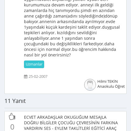
kurumumuza devam ediyor. anneyi ilk geldiği
zamanlarda hiç tanımıyordu.şimdi en azından
anne çağırdığı zaman(adını söylediğinde)dönüp
bakıyor.annenin arkasındanda ayrılmıyor.evde
1yaşındaki küçük kardeşini taklit ediyor.duygusal
tepkileri anlıyor. kızıldığını sevildiğini
anlayabiliyor.anne 1 yaşından sonra
çocuğundaki bu değişikllikleri farkediyor.daha
öncesi için normal diyor.bu öğrencim hakkında
nasıl bir yol önerirsiniz?
Uzmanlar
25-02-2007
Hilmi TEKİN
Anaokulu Öğretme
11 Yanıt
ECVET ARKADAŞLAR OKUGUĞUM MESAJLA
DOĞRU BİLGİLER ÇOCUĞU ÇEVRESİNİN FARKINA
0
VARDIRIN SES - EYLEM TAKLİTLERİ EĞİTİCİ ARAÇ