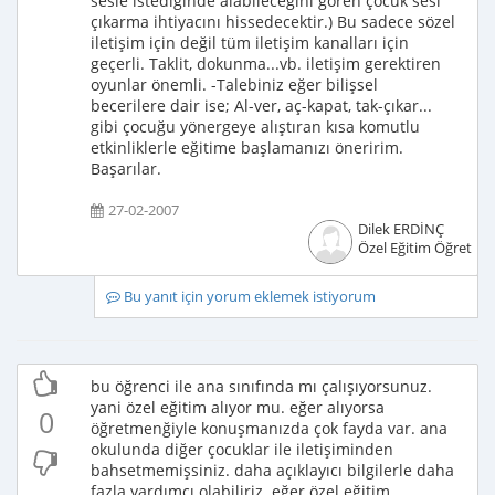
sesle istediğinde alabileceğini gören çocuk sesi
çıkarma ihtiyacını hissedecektir.) Bu sadece sözel
iletişim için değil tüm iletişim kanalları için
geçerli. Taklit, dokunma...vb. iletişim gerektiren
oyunlar önemli. -Talebiniz eğer bilişsel
becerilere dair ise; Al-ver, aç-kapat, tak-çıkar...
gibi çocuğu yönergeye alıştıran kısa komutlu
etkinliklerle eğitime başlamanızı öneririm.
Başarılar.
27-02-2007
Dilek ERDİNÇ
Özel Eğitim Öğretme
Bu yanıt için yorum eklemek istiyorum
bu öğrenci ile ana sınıfında mı çalışıyorsunuz.
yani özel eğitim alıyor mu. eğer alıyorsa
0
öğretmenğiyle konuşmanızda çok fayda var. ana
okulunda diğer çocuklar ile iletişiminden
bahsetmemişsiniz. daha açıklayıcı bilgilerle daha
fazla yardımcı olabiliriz. eğer özel eğitim