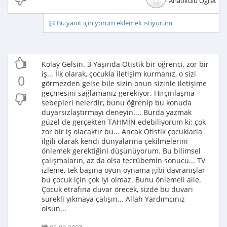
Anaokulu Öğretme
Bu yanıt için yorum eklemek istiyorum
Kolay Gelsin. 3 Yaşında Otistik bir öğrenci, zor bir
iş... İlk olarak, çocukla iletişim kurmanız, o sizi
0
görmezden gelse bile sizin onun sizinle iletişime
geçmesini sağlamanız gerekiyor. Hırçınlaşma
sebepleri nelerdir, bunu öğrenip bu konuda
duyarsızlaştırmayı deneyin.... Burda yazmak
güzel de gerçekten TAHMİN edebiliyorum ki; çok
zor bir iş olacaktır bu... Ancak Otistik çocuklarla
ilgili olarak kendi dünyalarına çekilmelerini
önlemek gerektiğini düşünüyorum. Bu bilimsel
çalışmaların, az da olsa tecrübemin sonucu... TV
izleme, tek başına oyun oynama gibi davranışlar
bu çocuk için çok iyi olmaz. Bunu önlemeli aile.
Çocuk etrafına duvar örecek, sizde bu duvarı
sürekli yıkmaya çalışın... Allah Yardımcınız
olsun...