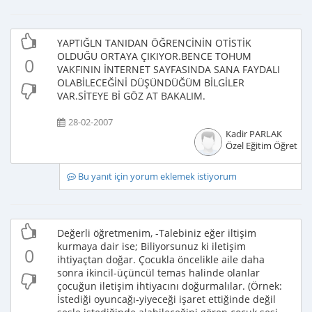
YAPTIĞLN TANIDAN ÖĞRENCİNİN OTİSTİK
OLDUĞU ORTAYA ÇIKIYOR.BENCE TOHUM
0
VAKFININ İNTERNET SAYFASINDA SANA FAYDALI
OLABİLECEĞİNİ DÜŞÜNDÜĞÜM BİLGİLER
VAR.SİTEYE Bİ GÖZ AT BAKALIM.
28-02-2007
Kadir PARLAK
Özel Eğitim Öğretme
Bu yanıt için yorum eklemek istiyorum
Değerli öğretmenim, -Talebiniz eğer iltişim
kurmaya dair ise; Biliyorsunuz ki iletişim
0
ihtiyaçtan doğar. Çocukla öncelikle aile daha
sonra ikincil-üçüncül temas halinde olanlar
çocuğun iletişim ihtiyacını doğurmalılar. (Örnek:
İstediği oyuncağı-yiyeceği işaret ettiğinde değil