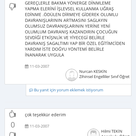
GEREÇLERLE BAKMA YÖNERGE DİNMLEME
YAPMA ELERİNİ İŞLEVSEL KULLANMA UĞRAŞ
EDİNME .ÖDÜLEN DİRMEYE GİDEREK OLUMLU
DAVRANIŞLARININ ARTMASINI SAGLAYIN
OLUMSUZ DAVRANIŞLARININ YERİNE YENİ
OLUMLUM DAVRANIŞ KAZANDIRIN ÇOCUĞUN
SEVDİĞİ ETKİŞNLİK VE YİYECEGİ BELİRLE
DAVRANIŞ SAGALTIMI YAP BİR ÖZEL EĞİTİMCİDEN
YARDIM İSTE DOĞYU YÖNTEMİ BELİRLE
İNANARAK UYGULA
11-03-2007
Nurcan KESKİN
Zihinsel Engelliler Sınıf Öğretme
Bu yanıt için yorum eklemek istiyorum
çok teşekkür ederim
0
11-03-2007
Hilmi TEKİN