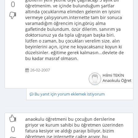
0
öğretmenim. ve içinde bulunduğum şartlar
altında çocuklarıma elimden gelenin en iyisini
vermeye çalışıyorum.internette tam bir sonuca
varamadığım öğrencim için,görüş alma
gafletinde bulundum. özür dilerim. sanırım ya
doktorsunuz ya da tıpla uğraşan başka biri.
lütfen o zaman, bu çocukları verelim size. alın
beyinlerini açın, içine ne koyacaksanız koyun ki
düzelsinler. eğitime gerek kalmasın...devlete de
bu kadar masraf olmasın.
26-02-2007
Hilmi TEKİN
Anaokulu Öğretme
Bu yanıt için yorum eklemek istiyorum
anaokulu öğretmeni bu çocuğun derslerine
giriyor ve kurum sahibi bu öğretmen üzerinden
0
fatura kesiyor ve aldığı parayı biliyor, bizim
öğretmen ise internette çağre arıyor, bu