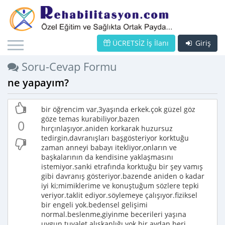
ÜCRETSİZ İş İlanı
Giriş
Soru-Cevap Formu
ne yapayım?
bir öğrencim var,3yaşında erkek.çok güzel göz
göze temas kurabiliyor,bazen
0
hırçınlaşıyor.aniden korkarak huzursuz
tedirgin,davranışları başgösteriyor korktuğu
zaman anneyi babayı itekliyor,onların ve
başkalarının da kendisine yaklaşmasını
istemiyor.sanki etrafında korktuğu bir şey vamış
gibi davranış gösteriyor.bazende aniden o kadar
iyi ki;mimiklerime ve konuştuğum sözlere tepki
veriyor.taklit ediyor.söylemeye çalışıyor.fiziksel
bir engeli yok.bedensel gelişimi
normal.beslenme,giyinme becerileri yaşına
uygun.tuvalet alışkanlığı yok.bir aydan beri