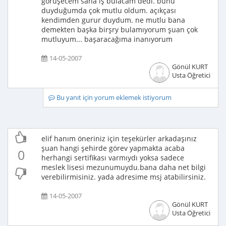
görüşecem sana iş bulacam dedi. bunu
duyduğumda çok mutlu oldum. açıkçası
kendimden gurur duydum. ne mutlu bana
demekten başka birşry bulamıyorum şuan çok
mutluyum... başaracağıma inanıyorum
14-05-2007
Gönül KURT
Usta Öğretici
Bu yanıt için yorum eklemek istiyorum
elif hanım öneriniz için teşekürler arkadaşınız
şuan hangi şehirde görev yapmakta acaba
0
herhangi sertifikası varmıydı yoksa sadece
meslek lisesi mezunumuydu.bana daha net bilgi
verebilirmisiniz. yada adresime msj atabilirsiniz.
14-05-2007
Gönül KURT
Usta Öğretici