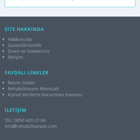
SİTE HAKKINDA
Hakkımızda
Güvenlik/Gizlilik
Öneri ve İstekleriniz
İletişim
FAYDALI LİNKLER
Resmi Siteler
Rehabilitasyon Mevzuatı
Kişisel Verilerin Korunması Kanunu
İLETİŞİM
TEL: 0850 420 27 04
info
rehabilitasyon.com