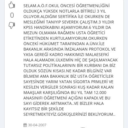
SELAM.A.Ö.F.OKUL ÖNCESİ ÖĞRETMENLİĞİNİ
OLDUKÇA YÜKSEK NOTLARLA BİTİRELİ 3 YIL
0
OLUYOR.ALDIĞIM SERTİFİKA İLE OKURKEN DE
MESLEĞİMİ TANIYIP SEVEREK ÇALIŞTIM.3 YILDIR
KPSS HANDİKABINI AŞAMIYORUM.6 YILDIR DA
MEZUN OLMAMA RAĞMEN USTA ÖĞRETİCİ
ETİKETİNDEN KURTULAMIYORUM.OKURKEN
ÖNCEKİ HÜKÜMET TARAFINDAN A.ÜNV.İLE
BAKANLIK ARASINDA İMZALANAN PROTOKOL VE
YASA GEREĞİ KADRO HAKKIMIZI MALAESEFKİ
HALA ALAMADIK.ÜLKEMİN HİÇ DE ŞAŞILMAYACAK
TUTARSIZ POLİTİKALARININ BİR KURBANI DA BİZ
OLDUK SÖZÜN KISASI.NE KADAR BİLGİNİZ VAR
BİLMEM AMA BAKANLIK BİZ USTA ÖĞRETİCİLER
SAYESİNDE YARIM YATAN SİGORTA PRMLERİ VE
KESİLEN VERGİLER SONRASI KUŞ KADAR KALAN
MAAŞLAR KARŞILIĞINDA BU YIL TAM 12.000
ANASINIFI ÖĞRETMENİ AÇIĞINI KAPADI.VE BU
SAYI GİDEREK ARTMAKTA..VE BİZLER HALA
KAYITSIZ BİR ŞEKİLDE
SEYRETMEKTEYİZ.GÖRÜŞLERİNİZİ BEKLİYORUM..
30-04-2007