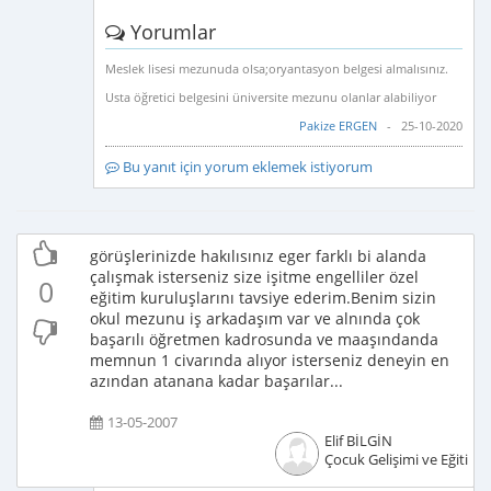
Yorumlar
Meslek lisesi mezunuda olsa;oryantasyon belgesi almalısınız.
Usta öğretici belgesini üniversite mezunu olanlar alabiliyor
Pakize ERGEN
- 25-10-2020
Bu yanıt için yorum eklemek istiyorum
görüşlerinizde hakılısınız eger farklı bi alanda
çalışmak isterseniz size işitme engelliler özel
0
eğitim kuruluşlarını tavsiye ederim.Benim sizin
okul mezunu iş arkadaşım var ve alnında çok
başarılı öğretmen kadrosunda ve maaşındanda
memnun 1 civarında alıyor isterseniz deneyin en
azından atanana kadar başarılar...
13-05-2007
Elif BİLGİN
Çocuk Gelişimi ve Eğitimci