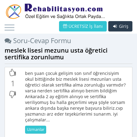
ÜCRETSİZ İş İlanı
Giriş
Soru-Cevap Formu
meslek lisesi mezunu usta öğretici
sertifika zorunlumu
ben şuan çocuk gelişim son sınıf öğrencisiyim
okul bittiğinde biz meslek lisesi mezunları usta
1
öğretici olarak sertifika alma zorunluğu varmıdır?
varsa nerden sertifika alınıyo benim bildiğim
Ankarada 2 ay eğitim alınıyo ve sertifika
veriliyomuş bu halla geçerlimi veya şöyle sorsam
ankara dışında başka nereye başvura biliriz.cvp
yazmanızı arz eder teşekürlerimi sunarım. iyi
çalışmalar...
Uzmanlar