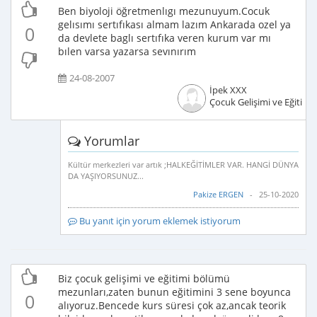
Ben biyoloji öğretmenlıgı mezunuyum.Cocuk
gelısımı sertıfıkası almam lazım Ankarada ozel ya
0
da devlete baglı sertıfıka veren kurum var mı
bılen varsa yazarsa sevınırım
24-08-2007
İpek XXX
Çocuk Gelişimi ve Eğitimci
Yorumlar
Kültür merkezleri var artık ;HALKEĞİTİMLER VAR. HANGİ DÜNYA
DA YAŞIYORSUNUZ...
Pakize ERGEN
- 25-10-2020
Bu yanıt için yorum eklemek istiyorum
Biz çocuk gelişimi ve eğitimi bölümü
mezunları,zaten bunun eğitimini 3 sene boyunca
0
alıyoruz.Bencede kurs süresi çok az,ancak teorik