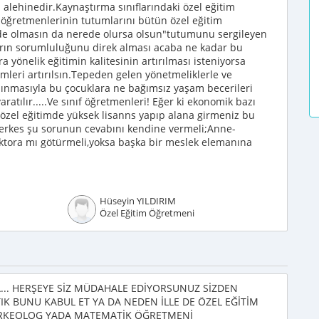
l alehinedir.Kaynaştırma sınıflarındaki özel eğitim
f öğretmenlerinin tutumlarını bütün özel eğitim
nde olmasın da nerede olursa olsun"tutumunu sergileyen
arın sorumluluğunu direk alması acaba ne kadar bu
a yönelik eğitimin kalitesinin artırılması isteniyorsa
ümleri artırılsın.Tepeden gelen yönetmeliklerle ve
ınmasıyla bu çocuklara ne bağımsız yaşam becerileri
aratılır.....Ve sınıf öğretmenleri! Eğer ki ekonomik bazı
 özel eğitimde yüksek lisanns yapıp alana girmeniz bu
 Herkes şu sorunun cevabını kendine vermeli;Anne-
tora mı götürmeli,yoksa başka bir meslek elemanına
Hüseyin YILDIRIM
Özel Eğitim Öğretmeni
A... HERŞEYE SİZ MÜDAHALE EDİYORSUNUZ SİZDEN
IK BUNU KABUL ET YA DA NEDEN İLLE DE ÖZEL EĞİTİM
E ARKEOLOG YADA MATEMATİK ÖĞRETMENİ