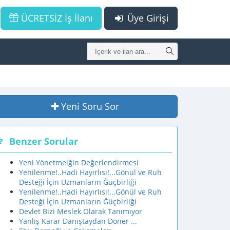
ÜCRETSİZ İş İlanı
Üye Girişi
Yeni Soru Sor
Benzer Sorular
Yeni Yönetmelğin Değerlendirmesi
Yenilenme!..Hadi Hayırlısı!...Gönül ve Ruh
Desteği İçin Uzmanların Ğüçbirliği
Yenilenme!..Hadi Hayırlısı!...Gönül ve Ruh
Desteği İçin Uzmanların Ğüçbirliği
Devlet Bizi Meslek Olarak Tanımıyor
Yanlış Karar Danıştaydan Döner ...