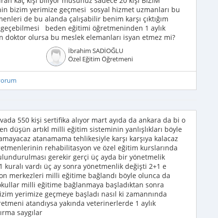
ran kaç kişi biliyor musunuz sadece 20 kişi BİZİM
nin bizim yerimize geçmesi sosyal hizmet uzmanları bu
menleri de bu alanda çalışabilir benim karşı çıktığım
e geçebilmesi beden eğitimi öğretmeninden 1 aylık
den doktor olursa bu meslek elemanları isyan etmez mi?
İbrahim SADİOĞLU
Özel Eğitim Öğretmeni
iyorum
a 550 kişi sertifika alıyor mart ayıda da ankara da bi o
sen düşün artıkl milli eğitim sisteminin yanlışlıkları böyle
ulamayacaz atanamama tehlikesiyle karşı karşıya kalacaz
etmenlerinin rehabilitasyon ve özel eğitim kurslarında
lundurulması gerekir gerçi üç ayda bir yönetmelik
 kuralı vardı üç ay sonra yönetmenlik değişti 2+1 e
on merkezleri milli eğitime bağlandı böyle olunca da
kullar milli eğitime bağlanmaya başladıktan sonra
 bizim yerimize geçmeye başladı nasıl ki zamannında
retmeni atandıysa yakında veterinerlerde 1 aylık
şırma saygılar