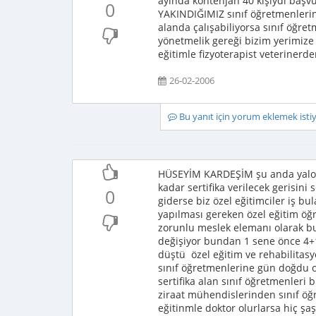
ayında kontenjan 40 kişiydi başvu
0
YAKINDIĞIMIZ sınıf öğretmenleri
alanda çalışabiliyorsa sınıf öğret
yönetmelik gereği bizim yerimiz
eğitimle fizyoterapist veteriner
26-02-2006
Bu yanıt için yorum eklemek ist
HÜSEYİM KARDEŞİM şu anda yalovad
kadar sertifika verilecek gerisini 
0
giderse biz özel eğitimciler iş b
yapılması gereken özel eğitim öğr
zorunlu meslek elemanı olarak bu
değişiyor bundan 1 sene önce 4+1
düştü özel eğitim ve rehabilitasy
sınıf öğretmenlerine gün doğdu o
sertifika alan sınıf öğretmenleri
ziraat mühendislerinden sınıf öğ
eğitinmle doktor olurlarsa hiç şa