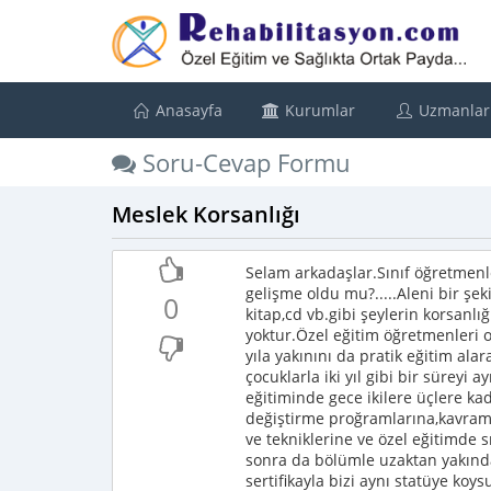
Anasayfa
Kurumlar
Uzmanlar
Soru-Cevap Formu
Meslek Korsanlığı
Selam arkadaşlar.Sınıf öğretmenler
gelişme oldu mu?.....Aleni bir şe
0
kitap,cd vb.gibi şeylerin korsanlı
yoktur.Özel eğitim öğretmenleri ol
yıla yakınını da pratik eğitim al
çocuklarla iki yıl gibi bir süreyi
eğitiminde gece ikilere üçlere k
değiştirme proğramlarına,kavram
ve tekniklerine ve özel eğitimde 
sonra da bölümle uzaktan yakından
sertifikayla bizi aynı statüye ko