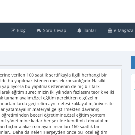
Blog
Soru-Cevap
İlanlar
e-Mağaza
ine verilen 160 saatlik sertifikayla ilgili herhangi bir
kilde bu yapılmak istenen meslek korsanlığıdır.Nasılki
ğı yapılıyorsa bu yapılmak istenenin de hiç bir farkı
arak eğitim sürecimizin iki yılından fazlasını teorik ve iki
arak tamamlayalım,özel eğitim gerektiren o güzelim
 aynı ortamlarda geçirelim aynı nefesi koklayalım,üniversite
adar yatamayalım,materyal geliştirmekten davranış
 öğretiminden beceri öğretimine,özel eğitim yöntem
sınıf yönetimine kadar her şekilde kendimizi donatalım
 hiçbir alakası olmayan insanları 160 saatlik bir
ysunlar...Daha da neler!!Herşeyden önce bu özel eğitim