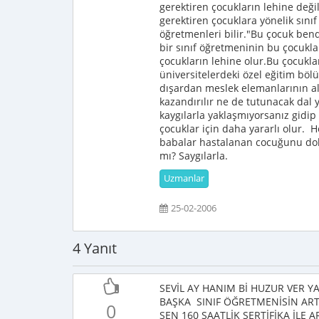
gerektiren çocukların lehine deği
gerektiren çocuklara yönelik sını
öğretmenleri bilir."Bu çocuk be
bir sınıf öğretmeninin bu çocukl
çocukların lehine olur.Bu çocuklar
üniversitelerdeki özel eğitim böl
dışardan meslek elemanlarının al
kazandırılır ne de tutunacak dal y
kaygılarla yaklaşmıyorsanız gidip
çocuklar için daha yararlı olur.
babalar hastalanan cocuğunu dok
mı? Saygılarla.
Uzmanlar
25-02-2006
4 Yanıt
SEVİL AY HANIM Bİ HUZUR VER Y
BAŞKA SINIF ÖĞRETMENİSİN ART
0
SEN 160 SAATLİK SERTİFİKA İL