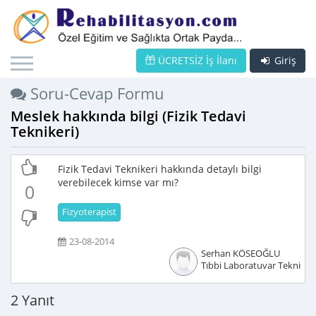
ÜCRETSİZ İş İlanı
Giriş
Soru-Cevap Formu
Meslek hakkında bilgi (Fizik Tedavi
Teknikeri)
Fizik Tedavi Teknikeri hakkında detaylı bilgi
verebilecek kimse var mı?
0
Fizyoterapist
23-08-2014
Serhan KÖSEOĞLU
Tıbbi Laboratuvar Teknisye
2 Yanıt