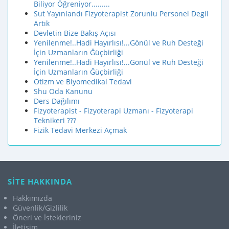
Biliyor Öğreniyor.........
Sut Yayınlandı Fizyoterapist Zorunlu Personel Degil
Artık
Devletin Bize Bakış Açısı
Yenilenme!..Hadi Hayırlısı!...Gönül ve Ruh Desteği
İçin Uzmanların Ğüçbirliği
Yenilenme!..Hadi Hayırlısı!...Gönül ve Ruh Desteği
İçin Uzmanların Ğüçbirliği
Otizm ve Biyomedikal Tedavi
Shu Oda Kanunu
Ders Dağılımı
Fizyoterapist - Fizyoterapi Uzmanı - Fizyoterapi
Teknikeri ???
Fizik Tedavi Merkezi Açmak
SİTE HAKKINDA
Hakkımızda
Güvenlik/Gizlilik
Öneri ve İstekleriniz
İletişim