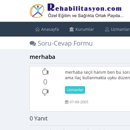
Anasayfa
Kurumlar
Uzmanlar
Soru-Cevap Formu
merhaba
merhaba seçil hanım ben bu sor
ama ilaç kullanmakta uyku düzen
0
Uzmanlar
07-09-2005
0 Yanıt