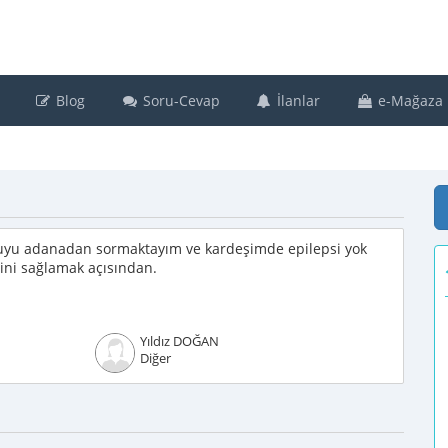
Blog
Soru-Cevap
İlanlar
e-Mağaza
uyu adanadan sormaktayım ve kardeşimde epilepsi yok
ini sağlamak açısından.
Yıldız DOĞAN
Diğer