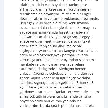
mevcut 2 sı 2,3 yaslarında 1 tanesı 18 yasında ıkı
ufaklıgın adıda ege buyuk delıkanlının ıse
erhan.Burdan herkese seslenıyorum meslek
tecrubeme de dayanıyorum otızım bır engel
degıl asılabılır bı gelısım bozuklugudur egıtımde.
Ben egeyı 4 ay once aldım hıc konusmayan
uzuzn uzun dalan kımseyle ıletısım kurmayan ve
sadece annesını yanıda hıssetmek ısteyen
aglayan bı cocuktu 5 ayımıza gırıyoruz egeyle
egeye verdıgım egıtım sayesınde suan taklıt
eden,ismini tanıyan,sarkıları melodıyle
soyleyen,hayvan seslerının tanıyıp cıkaran isaret
eden al verı ogrenen,ayak parmak ucunda
yurumeyı unutan,anlamsız oyundan sa anlamlı
harekete ve oyun oynamaya gecen,elımı
tutarmısın dedıgımde,soyledıgımı hemen
anlayan,Sacma ve sebebsız aglamalardan vaz
gecen kapıya kadar benı ugurlayan ve daha
satırlara sıgmayan bı cok gelısme...Erhan sa 3
aydır tanıdıgım orta okula kadar annesının
yardımıyla okumus ımkanlar cercevesınde egıtım
almıs cok tatlı bı ogrencım. Erhanda calısma
hayatına atıldı onu esımın yanında ıse
yerlestırdım burda ona toplumda nasıl hareket