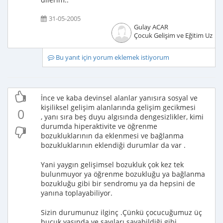
31-05-2005
Gulay ACAR
Çocuk Gelişim ve Eğitim Uzma
Bu yanıt için yorum eklemek istiyorum
İnce ve kaba devinsel alanlar yanısıra sosyal ve
kişiliksel gelişim alanlarında gelişim gecikmesi
0
, yanı sıra beş duyu algısında dengesizlikler, kimi
durumda hiperaktivite ve öğrenme
bozukluklarının da eklenmesi ve bağlanma
bozukluklarının eklendiği durumlar da var .
Yani yaygın gelişimsel bozukluk çok kez tek
bulunmuyor ya öğrenme bozukluğu ya bağlanma
bozukluğu gibi bir sendromu ya da hepsini de
yanına toplayabiliyor.
Sizin durumunuz ilginç .Çünkü çocucuğumuz üç
buçuk yaşında ve sayıları sayabildiği gibi