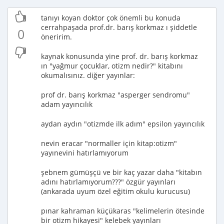
tanıyı koyan doktor çok önemli bu konuda
cerrahpaşada prof.dr. barış korkmaz ı şiddetle
0
öneririm.
kaynak konusunda yine prof. dr. barış korkmaz
ın "yağmur çocuklar, otizm nedir?" kitabını
okumalısınız. diğer yayınlar:
prof dr. barış korkmaz "asperger sendromu"
adam yayıncılık
aydan aydın "otizmde ilk adım" epsilon yayıncılık
nevin eracar "normaller için kitap:otizm"
yayınevini hatırlamıyorum
şebnem gümüşçü ve bir kaç yazar daha "kitabın
adını hatırlamıyorum???" özgür yayınları
(ankarada uyum özel eğitim okulu kurucusu)
pınar kahraman küçükaras "kelimelerin ötesinde
bir otizm hikayesi" kelebek yayınları