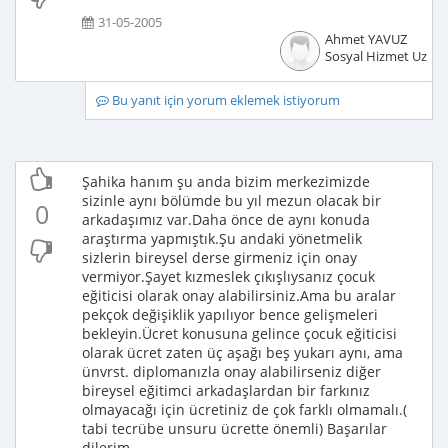
31-05-2005
Ahmet YAVUZ
Sosyal Hizmet Uzma
Bu yanıt için yorum eklemek istiyorum
Şahika hanım şu anda bizim merkezimizde
sizinle aynı bölümde bu yıl mezun olacak bir
0
arkadaşımız var.Daha önce de aynı konuda
araştırma yapmıştık.Şu andaki yönetmelik
sizlerin bireysel derse girmeniz için onay
vermiyor.Şayet kızmeslek çıkışlıysanız çocuk
eğiticisi olarak onay alabilirsiniz.Ama bu aralar
pekçok değişiklik yapılıyor bence gelişmeleri
bekleyin.Ücret konusuna gelince çocuk eğiticisi
olarak ücret zaten üç aşağı beş yukarı aynı, ama
ünvrst. diplomanızla onay alabilirseniz diğer
bireysel eğitimci arkadaşlardan bir farkınız
olmayacağı için ücretiniz de çok farklı olmamalı.(
tabi tecrübe unsuru ücrette önemli) Başarılar
dilerim..