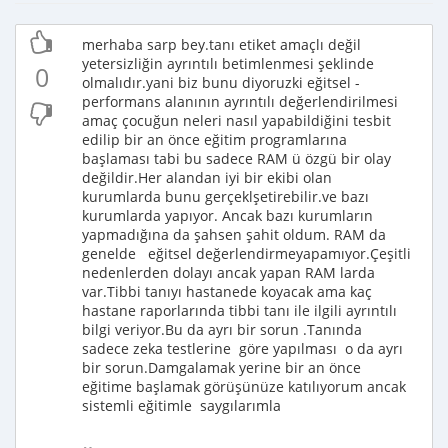
merhaba sarp bey.tanı etiket amaçlı değil
yetersizliğin ayrıntılı betimlenmesi şeklinde
0
olmalıdır.yani biz bunu diyoruzki eğitsel -
performans alanının ayrıntılı değerlendirilmesi
amaç çocuğun neleri nasıl yapabildiğini tesbit
edilip bir an önce eğitim programlarına
başlaması tabi bu sadece RAM ü özgü bir olay
değildir.Her alandan iyi bir ekibi olan
kurumlarda bunu gerçeklşetirebilir.ve bazı
kurumlarda yapıyor. Ancak bazı kurumların
yapmadığına da şahsen şahit oldum. RAM da
genelde eğitsel değerlendirmeyapamıyor.Çeşitli
nedenlerden dolayı ancak yapan RAM larda
var.Tibbi tanıyı hastanede koyacak ama kaç
hastane raporlarında tibbi tanı ile ilgili ayrıntılı
bilgi veriyor.Bu da ayrı bir sorun .Tanında
sadece zeka testlerine göre yapılması o da ayrı
bir sorun.Damgalamak yerine bir an önce
eğitime başlamak görüşünüze katılıyorum ancak
sistemli eğitimle saygılarımla