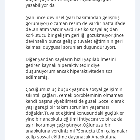
yazabiliyor da
(yani ince devinsel (yazı bakımından gelişmiş
görünüyor) o zaman resim de vardır hatta ifade
de ,anlatım vardır vardır.Psiko sosyal açıdan
korkutucu bir gelişim geriliği gözükmüyor.(ince
devinselin bunca gelişip tuvalet eğtiminin geri
kalması duygusal sorunları düşündürüyor).
Diğer yandan sayıların hızlı yapılabilmesini
getiren kaynak hiperaktivitedir diye
düşünüyorum ancak hiperaktiviteden söz
edilmemiş.
Çocuğumuz üç buçuk yaşında sosyal gelişimin
sıkıntılı çağları .Yemek porobleminin olmaması
kendi başına yiyebilmesi de güzel .Sözel olarak
yaşı gereği bir takım sorunları yaşaması
doğaldır.Tuvalet eğitimi konusundaki güçlükler
yine bir anaokulu eğitimi ihtiyacını ve biraz da
aşırı korumayı çağrıştırıyor.Oğlunuzu bir
anaokuluna verdiniz mi ?Sonuçta tüm çalışmalar
gelip sosyal eğitime dayanacak.Anaokuluna