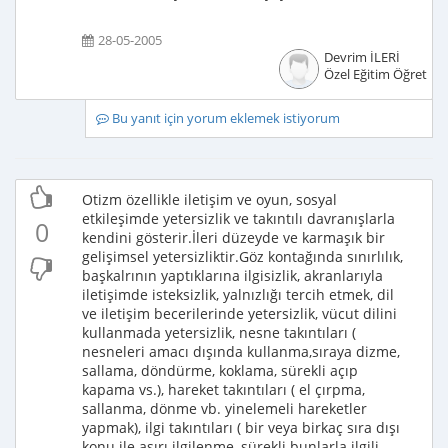
28-05-2005
Devrim İLERİ
Özel Eğitim Öğretme
Bu yanıt için yorum eklemek istiyorum
Otizm özellikle iletişim ve oyun, sosyal
etkileşimde yetersizlik ve takıntılı davranışlarla
0
kendini gösterir.İleri düzeyde ve karmaşık bir
gelişimsel yetersizliktir.Göz kontağında sınırlılık,
başkalrının yaptıklarına ilgisizlik, akranlarıyla
iletişimde isteksizlik, yalnızlığı tercih etmek, dil
ve iletişim becerilerinde yetersizlik, vücut dilini
kullanmada yetersizlik, nesne takıntıları (
nesneleri amacı dışında kullanma,sıraya dizme,
sallama, döndürme, koklama, sürekli açıp
kapama vs.), hareket takıntıları ( el çırpma,
sallanma, dönme vb. yinelemeli hareketler
yapmak), ilgi takıntıları ( bir veya birkaç sıra dışı
konu ile aşırı ilgilenme, sürekli bunlarla ilgili