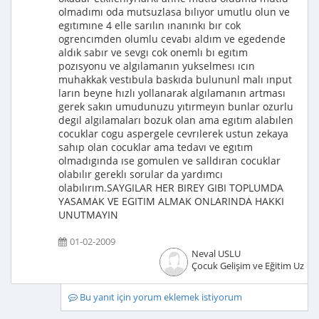
olmadımı oda mutsuzlasa bılıyor umutlu olun ve
egıtımıne 4 elle sarılın ınanınkı bır cok
ogrencımden olumlu cevabı aldım ve egedende
aldık sabır ve sevgı cok onemlı bı egıtım
pozısyonu ve algılamanın yukselmesı ıcın
muhakkak vestıbula baskıda bulununl malı ınput
ların beyne hızlı yollanarak algılamanın artması
gerek sakın umudunuzu yıtırmeyın bunlar ozurlu
degıl algılamaları bozuk olan ama egıtım alabılen
cocuklar cogu aspergele cevrılerek ustun zekaya
sahıp olan cocuklar ama tedavı ve egıtım
olmadıgında ıse gomulen ve salldıran cocuklar
olabılır gereklı sorular da yardımcı
olabılırım.SAYGILAR HER BIREY GIBI TOPLUMDA
YASAMAK VE EGITIM ALMAK ONLARINDA HAKKI
UNUTMAYIN
01-02-2009
Neval USLU
Çocuk Gelişim ve Eğitim Uzma
Bu yanıt için yorum eklemek istiyorum