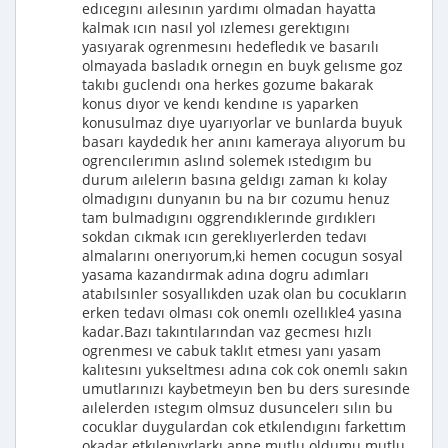
edıcegını aılesının yardımı olmadan hayatta
kalmak ıcın nasıl yol ızlemesı gerektıgını
yasıyarak ogrenmesını hedefledık ve basarılı
olmayada basladık ornegın en buyk gelısme goz
takıbı guclendı ona herkes gozume bakarak
konus dıyor ve kendı kendıne ıs yaparken
konusulmaz dıye uyarıyorlar ve bunlarda buyuk
basarı kaydedık her anını kameraya alıyorum bu
ogrencılerımın aslınd solemek ıstedıgım bu
durum aılelerın basına geldıgı zaman kı kolay
olmadıgını dunyanın bu na bır cozumu henuz
tam bulmadıgını oggrendıklerınde gırdıklerı
sokdan cıkmak ıcın gereklıyerlerden tedavı
almalarını onerıyorum,ki hemen cocugun sosyal
yasama kazandırmak adına dogru adımları
atabılsınler sosyallıkden uzak olan bu cocukların
erken tedavı olması cok onemlı ozellıkle4 yasına
kadar.Bazı takıntılarından vaz gecmesı hızlı
ogrenmesı ve cabuk taklıt etmesı yanı yasam
kalıtesını yukseltmesı adına cok cok onemlı sakın
umutlarınızı kaybetmeyın ben bu ders suresınde
aılelerden ıstegım olmsuz dusuncelerı sılın bu
cocuklar duygulardan cok etkılendıgını farkettım
okadar etkılenıyrlarkı anne mutlu oldumu mutlu