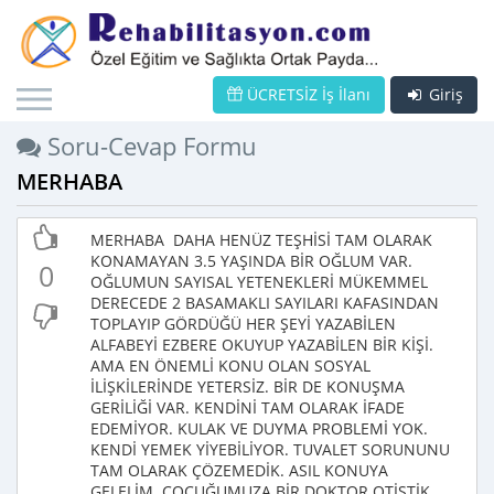
ÜCRETSİZ İş İlanı
Giriş
Soru-Cevap Formu
MERHABA
MERHABA DAHA HENÜZ TEŞHİSİ TAM OLARAK
KONAMAYAN 3.5 YAŞINDA BİR OĞLUM VAR.
0
OĞLUMUN SAYISAL YETENEKLERİ MÜKEMMEL
DERECEDE 2 BASAMAKLI SAYILARI KAFASINDAN
TOPLAYIP GÖRDÜĞÜ HER ŞEYİ YAZABİLEN
ALFABEYİ EZBERE OKUYUP YAZABİLEN BİR KİŞİ.
AMA EN ÖNEMLİ KONU OLAN SOSYAL
İLİŞKİLERİNDE YETERSİZ. BİR DE KONUŞMA
GERİLİĞİ VAR. KENDİNİ TAM OLARAK İFADE
EDEMİYOR. KULAK VE DUYMA PROBLEMİ YOK.
KENDİ YEMEK YİYEBİLİYOR. TUVALET SORUNUNU
TAM OLARAK ÇÖZEMEDİK. ASIL KONUYA
GELELİM. ÇOCUĞUMUZA BİR DOKTOR OTİSTİK