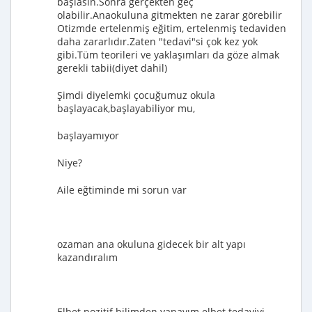
başlasın.Sonra gerçekten geç
olabilir.Anaokuluna gitmekten ne zarar görebilir
Otizmde ertelenmiş eğitim, ertelenmiş tedaviden
daha zararlıdır.Zaten "tedavi"si çok kez yok
gibi.Tüm teorileri ve yaklaşımları da göze almak
gerekli tabii(diyet dahil)
Şimdi diyelemki çocuğumuz okula
başlayacak,başlayabiliyor mu,
başlayamıyor
Niye?
Aile eğtiminde mi sorun var
ozaman ana okuluna gidecek bir alt yapı
kazandıralım
Elbet pozitif bilimden yanayım elbet tedaviyi