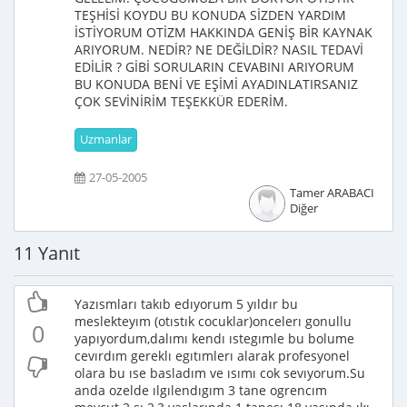
TEŞHİSİ KOYDU BU KONUDA SİZDEN YARDIM
İSTİYORUM OTİZM HAKKINDA GENİŞ BİR KAYNAK
ARIYORUM. NEDİR? NE DEĞİLDİR? NASIL TEDAVİ
EDİLİR ? GİBİ SORULARIN CEVABINI ARIYORUM
BU KONUDA BENİ VE EŞİMİ AYADINLATIRSANIZ
ÇOK SEVİNİRİM TEŞEKKÜR EDERİM.
Uzmanlar
27-05-2005
Tamer ARABACI
Diğer
11 Yanıt
Yazısmları takıb edıyorum 5 yıldır bu
meslekteyım (otıstık cocuklar)oncelerı gonullu
0
yapıyordum,dalımı kendı ıstegımle bu bolume
cevırdım gereklı egıtımlerı alarak profesyonel
olara bu ıse basladım ve ısımı cok sevıyorum.Su
anda ozelde ılgılendıgım 3 tane ogrencım