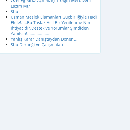
Özel Eğ Mrkz Açmak İçin Yagın Merdiveni
Lazım Mı?
Shu
Uzman Meslek Elamanları Güçbirliğiyle Hadi
Elele!.....Bu Taslak Acil Bir Yenilenme Nin
İhtiyacıdır.Destek ve Yorumlar Şimdiden
Yapılsın!.....................
Yanlış Karar Danıştaydan Döner ...
Shu Derneği ve Çalışmaları