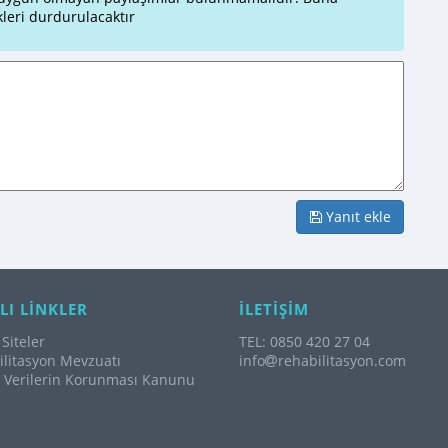
leri durdurulacaktır
Yanıt ekle
LI LİNKLER
İLETİŞİM
Siteler
TEL: 0850 420 27 04
litasyon Mevzuatı
info
rehabilitasyon.com
l Verilerin Korunması Kanunu