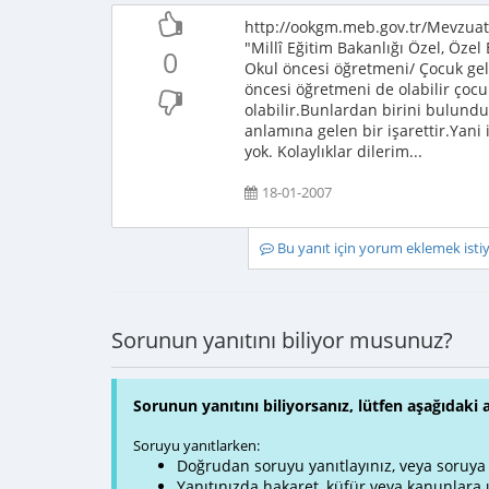
http://ookgm.meb.gov.tr/Mevzuat
"Millî Eğitim Bakanlığı Özel, Özel
0
Okul öncesi öğretmeni/ Çocuk gel
öncesi öğretmeni de olabilir çoc
olabilir.Bunlardan birini bulundu
anlamına gelen bir işarettir.Yani 
yok. Kolaylıklar dilerim...
18-01-2007
Bu yanıt için yorum eklemek ist
Sorunun yanıtını biliyor musunuz?
Sorunun yanıtını biliyorsanız, lütfen aşağıdaki 
Soruyu yanıtlarken:
Doğrudan soruyu yanıtlayınız, veya soruya ve
Yanıtınızda hakaret, küfür veya kanunlar