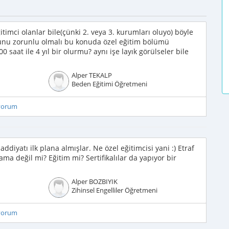
ğitimci olanlar bile(çünki 2. veya 3. kurumları oluyo) böyle
zunu zorunlu olmalı bu konuda özel eğitim bölümü
saat ile 4 yıl bir olurmu? aynı işe layık görülseler bile
Alper TEKALP
Beden Eğitimi Öğretmeni
iyorum
iyatı ilk plana almışlar. Ne özel eğitimcisi yani :) Etraf
 ama değil mi? Eğitim mi? Sertifikalılar da yapıyor bir
Alper BOZBIYIK
Zihinsel Engelliler Öğretmeni
iyorum