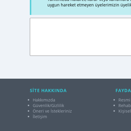
uygun hareket etmeyen üyelerimizin üyelik
SİTE HAKKINDA
FAYDA
Hakkımızda
Resmi 
Güvenlik/Gizlilik
Rehabi
Öneri ve İstekleriniz
Kişise
İletişim