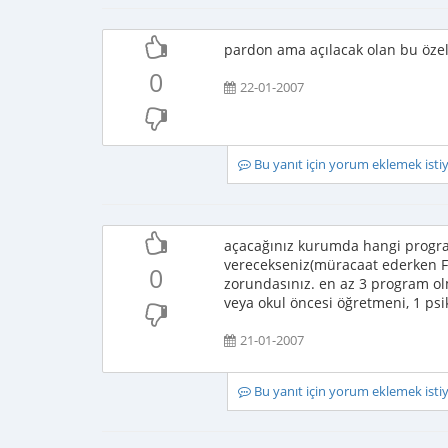
pardon ama açılacak olan bu öze
0
22-01-2007
Bu yanıt için yorum eklemek ist
açacağınız kurumda hangi program
verecekseniz(müracaat ederken Fi
0
zorundasınız. en az 3 program olma
veya okul öncesi öğretmeni, 1 psik
21-01-2007
Bu yanıt için yorum eklemek ist