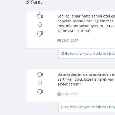
5 Yanıt
yeni açılanlar hatta sahibi özel e
açıyolar. aslında özel eğitim me
0
mezunlarını savunuyorum. 150-200 
verim aynı olurmu?
23-01-2007
Bu yanıt için yorum eklemek ist
Bu arkadaşlar, daha açılmadan madd
Sertifikalı dolu, bize ne gerek var
0
şeyler canım !!
22-01-2007
Bu yanıt için yorum eklemek ist