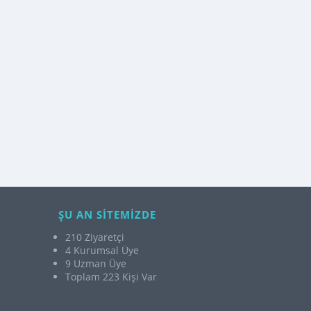
ŞU AN SİTEMİZDE
210 Ziyaretçi
4 Kurumsal Üye
9 Uzman Üye
Toplam 223 Kişi Var