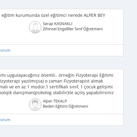
l eğitim kurumunda özel eğitimci nerede ALPER BEY
Serap KASNAKLI
Zihinsel Engelliler Sınıf Öğretmeni
iyorum
ı uygulayacağınız önemli.. örneğin Fizyoterapi Eğitimi
zyoterapi yazılmışsa) o zaman Fizyoterapist almak
lı ve en az 1 müdür,1 sertifikalı sınıf, 1 çocuk gelişimi
olojik danışman(psikolog olabilir)ile açılış yapabilirsiniz
Alper TEKALP
Beden Eğitimi Öğretmeni
iyorum