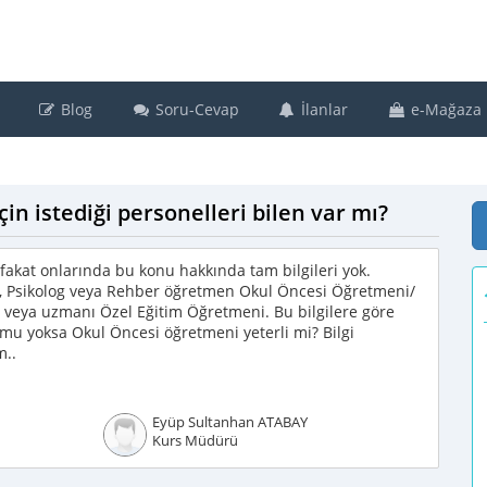
Blog
Soru-Cevap
İlanlar
e-Mağaza
n istediği personelleri bilen var mı?
akat onlarında bu konu hakkında tam bilgileri yok.
r, Psikolog veya Rehber öğretmen Okul Öncesi Öğretmeni/
 veya uzmanı Özel Eğitim Öğretmeni. Bu bilgilere göre
 mu yoksa Okul Öncesi öğretmeni yeterli mi? Bilgi
m..
Eyüp Sultanhan ATABAY
Kurs Müdürü