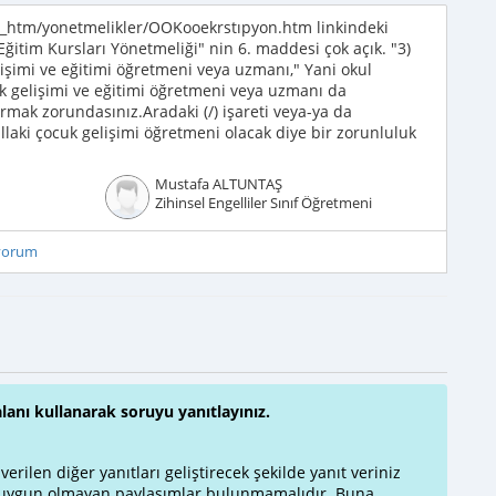
_htm/yonetmelikler/OOKooekrstıpyon.htm linkindeki
 Eğitim Kursları Yönetmeliği" nin 6. maddesi çok açık. "3)
işimi ve eğitimi öğretmeni veya uzmanı," Yani okul
uk gelişimi ve eğitimi öğretmeni veya uzmanı da
rmak zorundasınız.Aradaki (/) işareti veya-ya da
illaki çocuk gelişimi öğretmeni olacak diye bir zorunluluk
Mustafa ALTUNTAŞ
Zihinsel Engelliler Sınıf Öğretmeni
iyorum
alanı kullanarak soruyu yanıtlayınız.
rilen diğer yanıtları geliştirecek şekilde yanıt veriniz
a uygun olmayan paylaşımlar bulunmamalıdır. Buna