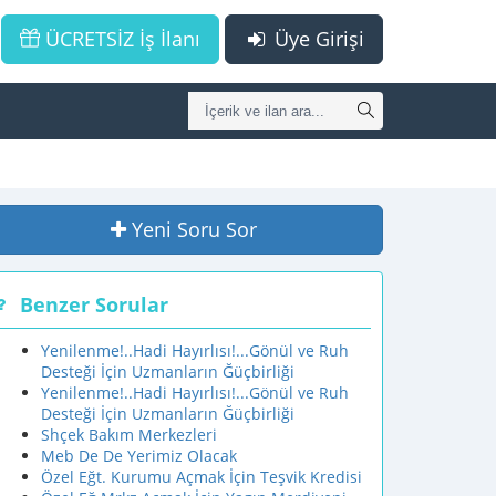
ÜCRETSİZ İş İlanı
Üye Girişi
Yeni Soru Sor
Benzer Sorular
Yenilenme!..Hadi Hayırlısı!...Gönül ve Ruh
Desteği İçin Uzmanların Ğüçbirliği
Yenilenme!..Hadi Hayırlısı!...Gönül ve Ruh
Desteği İçin Uzmanların Ğüçbirliği
Shçek Bakım Merkezleri
Meb De De Yerimiz Olacak
Özel Eğt. Kurumu Açmak İçin Teşvik Kredisi