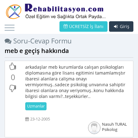
ÜCRETSİZ İş İlanı
Giriş
Soru-Cevap Formu
meb e geçiş hakkında
arkadaşlar meb kurumlarda calışan psikologları
diplomasına göre lisans egitimini tamamlamıştır
0
ibaresi alanlara calişma onayı
vermiyormuş..sadece psikolog unvanına sahiptir
ibaresi olanlara onay veriyomuş..konu hakkında
bilgisi olan varmı?..teşekkürler..
Uzmanlar
23-12-2005
Nasuh TURAL
Psikolog