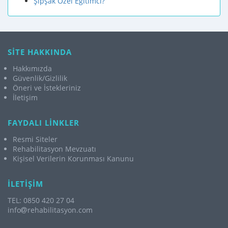
Şipşak Özel Eğitimci?
SİTE HAKKINDA
Hakkımızda
Güvenlik/Gizlilik
Öneri ve İstekleriniz
İletişim
FAYDALI LİNKLER
Resmi Siteler
Rehabilitasyon Mevzuatı
Kişisel Verilerin Korunması Kanunu
İLETİŞİM
TEL: 0850 420 27 04
info
rehabilitasyon.com