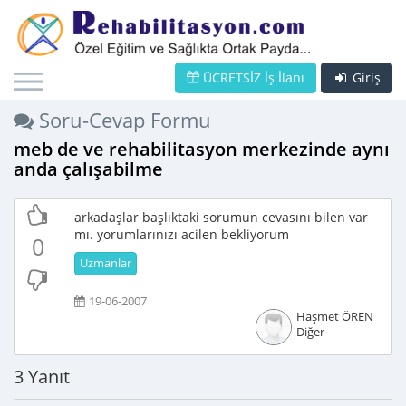
ÜCRETSİZ İş İlanı
Giriş
Soru-Cevap Formu
meb de ve rehabilitasyon merkezinde aynı
anda çalışabilme
arkadaşlar başlıktaki sorumun cevasını bilen var
mı. yorumlarınızı acilen bekliyorum
0
Uzmanlar
19-06-2007
Haşmet ÖREN
Diğer
3 Yanıt