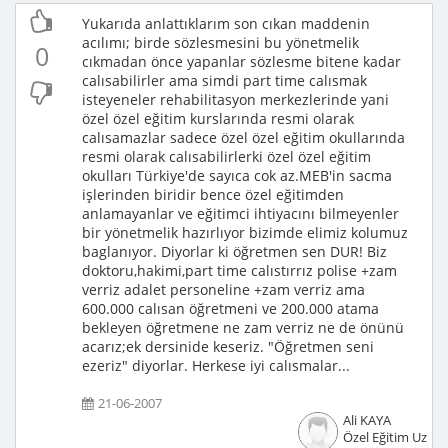
Yukarıda anlattıklarım son cıkan maddenin
acılımı; birde sözlesmesini bu yönetmelik
0
cıkmadan önce yapanlar sözlesme bitene kadar
calısabilirler ama simdi part time calısmak
isteyeneler rehabilitasyon merkezlerinde yani
özel özel eğitim kurslarında resmi olarak
calısamazlar sadece özel özel eğitim okullarında
resmi olarak calısabilirlerki özel özel eğitim
okulları Türkiye'de sayıca cok az.MEB'in sacma
işlerinden biridir bence özel eğitimden
anlamayanlar ve eğitimci ihtiyacını bilmeyenler
bir yönetmelik hazırlıyor bizimde elimiz kolumuz
baglanıyor. Diyorlar ki öğretmen sen DUR! Biz
doktoru,hakimi,part time calıstırrız polise +zam
verriz adalet personeline +zam verriz ama
600.000 calısan öğretmeni ve 200.000 atama
bekleyen öğretmene ne zam verriz ne de önünü
acarız;ek dersinide keseriz. "Öğretmen seni
ezeriz" diyorlar. Herkese iyi calısmalar...
21-06-2007
Ali KAYA
Özel Eğitim Uzma