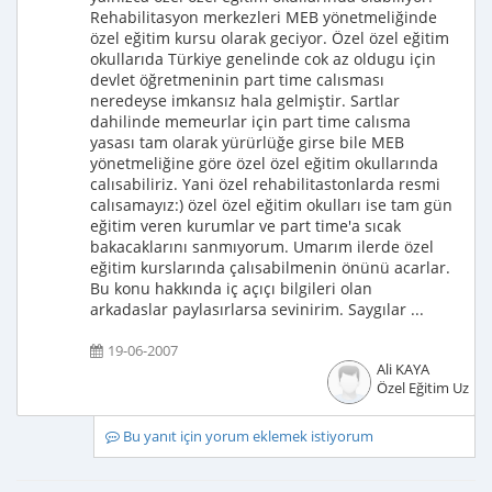
Rehabilitasyon merkezleri MEB yönetmeliğinde
özel eğitim kursu olarak geciyor. Özel özel eğitim
okullarıda Türkiye genelinde cok az oldugu için
devlet öğretmeninin part time calısması
neredeyse imkansız hala gelmiştir. Sartlar
dahilinde memeurlar için part time calısma
yasası tam olarak yürürlüğe girse bile MEB
yönetmeliğine göre özel özel eğitim okullarında
calısabiliriz. Yani özel rehabilitastonlarda resmi
calısamayız:) özel özel eğitim okulları ise tam gün
eğitim veren kurumlar ve part time'a sıcak
bakacaklarını sanmıyorum. Umarım ilerde özel
eğitim kurslarında çalısabilmenin önünü acarlar.
Bu konu hakkında iç açıçı bilgileri olan
arkadaslar paylasırlarsa sevinirim. Saygılar ...
19-06-2007
Ali KAYA
Özel Eğitim Uzma
Bu yanıt için yorum eklemek istiyorum