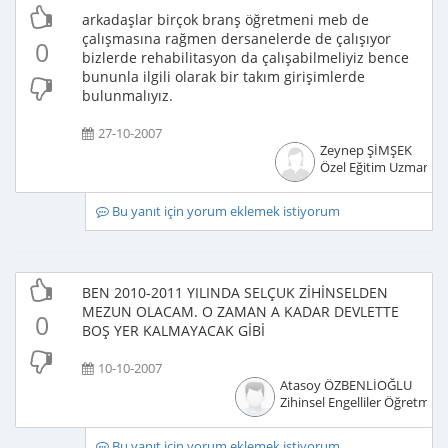
arkadaşlar birçok branş öğretmeni meb de
çalışmasına rağmen dersanelerde de çalışıyor
0
bizlerde rehabilitasyon da çalışabilmeliyiz bence
bununla ilgili olarak bir takım girişimlerde
bulunmalıyız.
27-10-2007
Zeynep ŞİMŞEK
Özel Eğitim Uzmanı
Bu yanıt için yorum eklemek istiyorum
BEN 2010-2011 YILINDA SELÇUK ZİHİNSELDEN
MEZUN OLACAM. O ZAMAN A KADAR DEVLETTE
0
BOŞ YER KALMAYACAK GİBİ
10-10-2007
Atasoy ÖZBENLİOĞLU
Zihinsel Engelliler Öğretmeni
Bu yanıt için yorum eklemek istiyorum