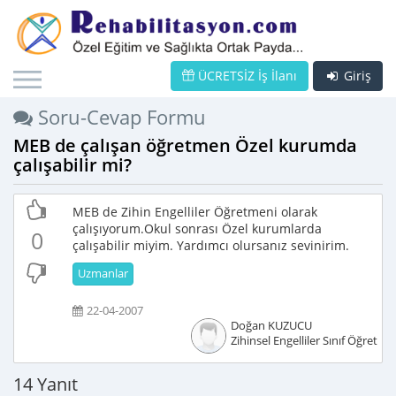
ÜCRETSİZ İş İlanı
Giriş
Soru-Cevap Formu
MEB de çalışan öğretmen Özel kurumda
çalışabilir mi?
MEB de Zihin Engelliler Öğretmeni olarak
çalışıyorum.Okul sonrası Özel kurumlarda
0
çalışabilir miyim. Yardımcı olursanız sevinirim.
Uzmanlar
22-04-2007
Doğan KUZUCU
Zihinsel Engelliler Sınıf Öğretme
14 Yanıt