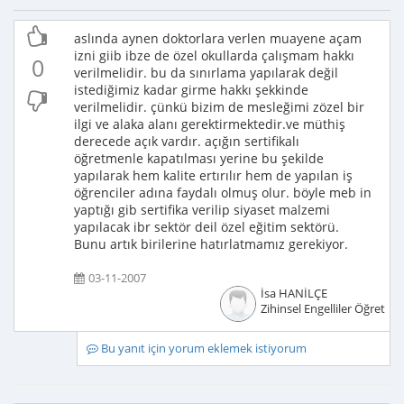
aslında aynen doktorlara verlen muayene açam
izni giib ibze de özel okullarda çalışmam hakkı
0
verilmelidir. bu da sınırlama yapılarak değil
istediğimiz kadar girme hakkı şekkinde
verilmelidir. çünkü bizim de mesleğimi zözel bir
ilgi ve alaka alanı gerektirmektedir.ve müthiş
derecede açık vardır. açığın sertifikalı
öğretmenle kapatılması yerine bu şekilde
yapılarak hem kalite ertırılır hem de yapılan iş
öğrenciler adına faydalı olmuş olur. böyle meb in
yaptığı gib sertifika verilip siyaset malzemi
yapılacak ibr sektör deil özel eğitim sektörü.
Bunu artık birilerine hatırlatmamız gerekiyor.
03-11-2007
İsa HANİLÇE
Zihinsel Engelliler Öğretme
Bu yanıt için yorum eklemek istiyorum