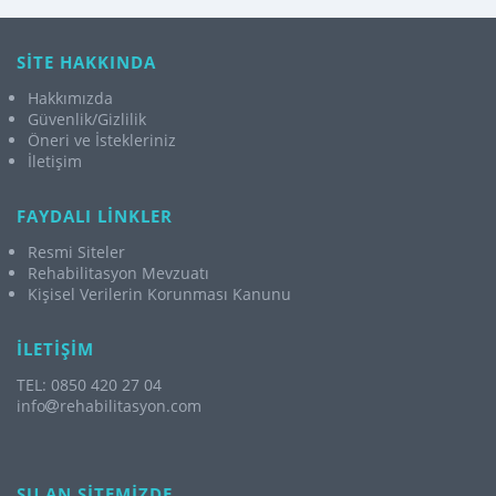
SİTE HAKKINDA
Hakkımızda
Güvenlik/Gizlilik
Öneri ve İstekleriniz
İletişim
FAYDALI LİNKLER
Resmi Siteler
Rehabilitasyon Mevzuatı
Kişisel Verilerin Korunması Kanunu
İLETİŞİM
TEL: 0850 420 27 04
info
rehabilitasyon.com
ŞU AN SİTEMİZDE