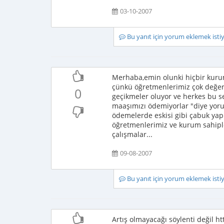
03-10-2007
Bu yanıt için yorum eklemek ist
Merhaba,emin olunki hiçbir kuru
çünkü öğretmenlerimiz çok değer
0
geçikmeler oluyor ve herkes bu s
maaşımızı ödemiyorlar "diye yoru
ödemelerde eskisi gibi çabuk yapı
öğretmenlerimiz ve kurum sahipl
çalışmalar...
09-08-2007
Bu yanıt için yorum eklemek ist
Artış olmayacağı söylenti değil h