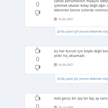
sahibi personelinin maaşını ödeye
0
işletmek okadar kolay değil.eğer 
ödesinler.bence sizlerde restinizi
16-06-2007
Bu yanıt için yorum eklemek ist
bu her kurum için böyle değil be
yıldır hiç aksamadı.
0
16-06-2007
Bu yanıt için yorum eklemek ist
evet geciçi bir şey bir kaç ay son
0
18-10-2006