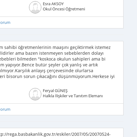
Esra AKSOY
Okul Öncesi Öğretmeni
iyorum
m sahibi öğretmenlerinin maaşını geçiktirmek istemez
lidirler ama bazen istenmeyen sebeblerden dolayı
ebebleri bilmeden "koskoca okulun sahipleri ama bi
m yapıyor.Bence butür şeyler çok yanlış ve artık
lmıyor.Karşılık anlayış çerçevesinde olurlarsa
eri bisorun sorun çıkacağını düşünmüyorum.Herkese iyi
Feryal GÜNEŞ
Halkla İlişkiler ve Tanıtım Elemanı
iyorum
ttp://rega.basbakanlik.gov.tr/eskiler/2007/05/20070524-