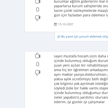
kurumlar eğitim giderlerini mal
yaparlarsa kurum sahipleride on
0
lazım çünki sözleşmelerde maaşl
gün için fazladan para ödemesi 
15-10-2007
Bu yanıt için yorum eklemek ist
sayın mustafa hocam.sizin daha ö
içinde bulunmuş olduğum durumd
0
şuan yeni açılan bir rehabilitasy
ama hiç bir öğretmen arkadaşımı
aynı maktar yazıyo.doldurulması 
yoksa aylık ücretlimiyiz belli deği
çok bilgimiz yok.ayrılmak istediğ
söyledi.böle bir hakkı varmı.st
içinde bulunmuş olduğumuz durum
neler yapabiiriz.yardımcı olursa
ederim..iyi günler.iyi çalışmalar