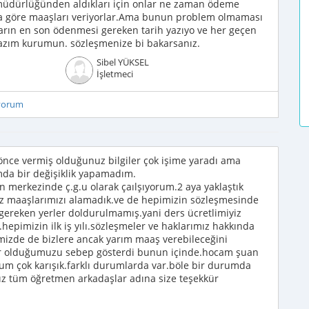
 müdürlüğünden aldıkları için onlar ne zaman ödeme
a göre maaşları veriyorlar.Ama bunun problem olmaması
arın en son ödenmesi gereken tarih yazıyo ve her geçen
lazım kurumun. sözleşmenize bi bakarsanız.
Sibel YÜKSEL
İşletmeci
iyorum
nce vermiş olduğunuz bilgiler çok işime yaradı ama
a bir değişiklik yapamadım.
on merkezinde ç.g.u olarak çaılşıyorum.2 aya yaklaştık
z maaşlarımızı alamadık.ve de hepimizin sözleşmesinde
gereken yerler doldurulmamış.yani ders ücretlimiyiz
l.hepimizin ilk iş yılı.sözleşmeler ve haklarımız hakkında
imizde de bizlere ancak yarım maaş verebileceğini
ajer olduğumuzu sebep gösterdi bunun içinde.hocam şuan
 çok karışık.farklı durumlarda var.böle bir durumda
nız tüm öğretmen arkadaşlar adına size teşekkür