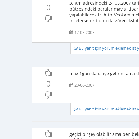
3.htm adresindeki 24.05.2007 tar
0
bütçesindeki paralar mayıs itibar
yapılabilecektir. http://ookgm.me
incelerseniz bunu da göreceksini
17-07-2007
Bu yanıt için yorum eklemek ist
max 1gün daha işe gelirim ama dah
0
20-06-2007
Bu yanıt için yorum eklemek ist
geçici birşey olabilir ama ben b