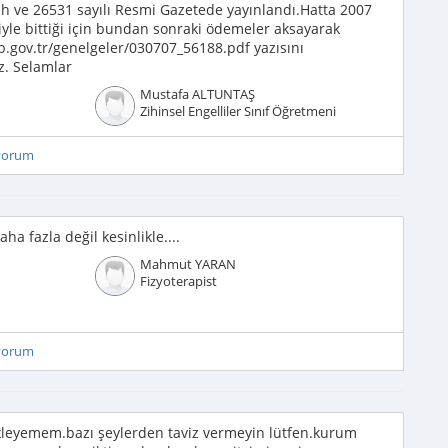
ih ve 26531 sayılı Resmi Gazetede yayınlandı.Hatta 2007
iyle bittiği için bundan sonraki ödemeler aksayarak
b.gov.tr/genelgeler/030707_56188.pdf yazısını
z. Selamlar
Mustafa ALTUNTAŞ
Zihinsel Engelliler Sınıf Öğretmeni
iyorum
a fazla değil kesinlikle....
Mahmut YARAN
Fizyoterapist
iyorum
ekleyemem.bazı şeylerden taviz vermeyin lütfen.kurum