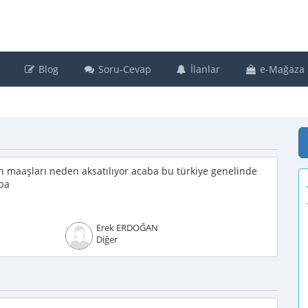
Blog
Soru-Cevap
İlanlar
e-Mağaza
 maaşları neden aksatılıyor acaba bu türkiye genelinde
aba
Erek ERDOĞAN
Diğer