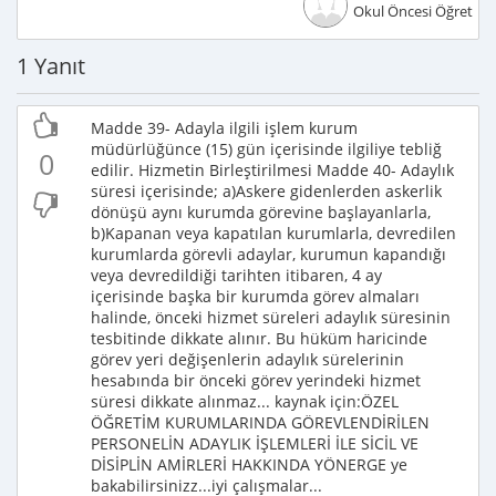
Okul Öncesi Öğretme
1 Yanıt
Madde 39- Adayla ilgili işlem kurum
müdürlüğünce (15) gün içerisinde ilgiliye tebliğ
0
edilir. Hizmetin Birleştirilmesi Madde 40- Adaylık
süresi içerisinde; a)Askere gidenlerden askerlik
dönüşü aynı kurumda görevine başlayanlarla,
b)Kapanan veya kapatılan kurumlarla, devredilen
kurumlarda görevli adaylar, kurumun kapandığı
veya devredildiği tarihten itibaren, 4 ay
içerisinde başka bir kurumda görev almaları
halinde, önceki hizmet süreleri adaylık süresinin
tesbitinde dikkate alınır. Bu hüküm haricinde
görev yeri değişenlerin adaylık sürelerinin
hesabında bir önceki görev yerindeki hizmet
süresi dikkate alınmaz... kaynak için:ÖZEL
ÖĞRETİM KURUMLARINDA GÖREVLENDİRİLEN
PERSONELİN ADAYLIK İŞLEMLERİ İLE SİCİL VE
DİSİPLİN AMİRLERİ HAKKINDA YÖNERGE ye
bakabilirsinizz...iyi çalışmalar...