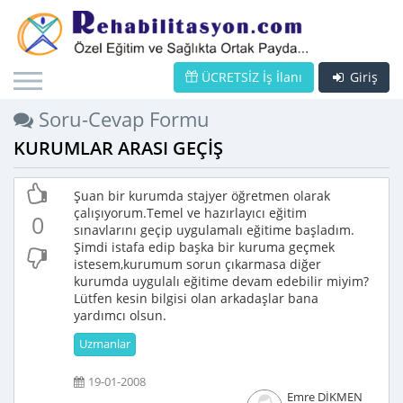
ÜCRETSİZ İş İlanı
Giriş
Soru-Cevap Formu
KURUMLAR ARASI GEÇİŞ
Şuan bir kurumda stajyer öğretmen olarak
çalışıyorum.Temel ve hazırlayıcı eğitim
0
sınavlarını geçip uygulamalı eğitime başladım.
Şimdi istafa edip başka bir kuruma geçmek
istesem,kurumum sorun çıkarmasa diğer
kurumda uygulalı eğitime devam edebilir miyim?
Lütfen kesin bilgisi olan arkadaşlar bana
yardımcı olsun.
Uzmanlar
19-01-2008
Emre DİKMEN