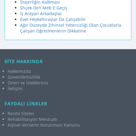
Stajerliğin Kalkması
Shçek Den Meb E Geçiş
İş Arayan Arkadaşlar
Evet Heykeltıraşlar Da Çalışabilir
Ağır Düzeyde Zihinsel Yetersizliği Olan Çocuklarla
Çalışan Öğretmenlerin Dikkatine
SİTE HAKKINDA
Hakkımızda
Güvenlik/Gizlilik
Öneri ve İstekleriniz
İletişim
FAYDALI LİNKLER
Resmi Siteler
Rehabilitasyon Mevzuatı
Kişisel Verilerin Korunması Kanunu